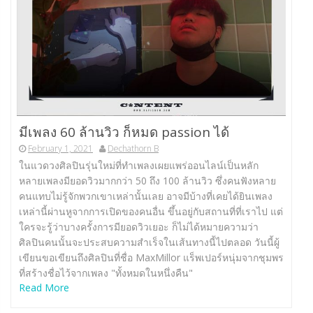
มีเพลง 60 ล้านวิว ก็หมด passion ได้
February 1, 2021
Dechathorn B
ในแวดวงศิลปินรุ่นใหม่ที่ทำเพลงเผยแพร่ออนไลน์เป็นหลัก
หลายเพลงมียอดวิวมากกว่า 50 ถึง 100 ล้านวิว ซึ่งคนฟังหลาย
คนแทบไม่รู้จักพวกเขาเหล่านั้นเลย อาจมีบ้างที่เคยได้ยินเพลง
เหล่านี้ผ่านหูจากการเปิดของคนอื่น ขึ้นอยู่กับสถานที่ที่เราไป แต่
ใครจะรู้ว่าบางครั้งการมียอดวิวเยอะ ก็ไม่ได้หมายความว่า
ศิลปินคนนั้นจะประสบความสำเร็จในเส้นทางนี้ไปตลอด วันนี้ผู้
เขียนขอเขียนถึงศิลปินที่ชื่อ MaxMillor แร็พเปอร์หนุ่มจากชุมพร
ที่สร้างชื่อไว้จากเพลง "ทั้งหมดในหนึ่งคืน"
Read More