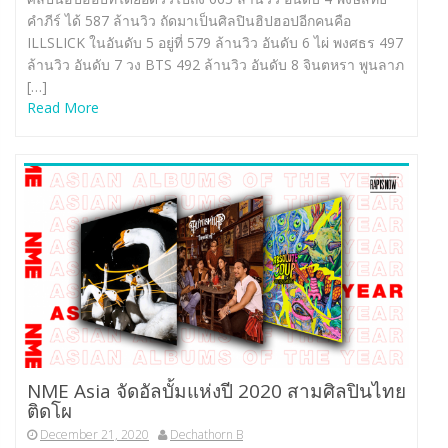
คำภีร์ ได้ 587 ล้านวิว ถัดมาเป็นศิลปินฮิปฮอปอีกคนคือ
ILLSLICK ในอันดับ 5 อยู่ที่ 579 ล้านวิว อันดับ 6 ไผ่ พงศธร 497
ล้านวิว อันดับ 7 วง BTS 492 ล้านวิว อันดับ 8 จินตหรา พูนลาภ
[…]
Read More
NME Asia จัดอัลบั้มแห่งปี 2020 สามศิลปินไทย
ติดโผ
December 21, 2020
Dechathorn B