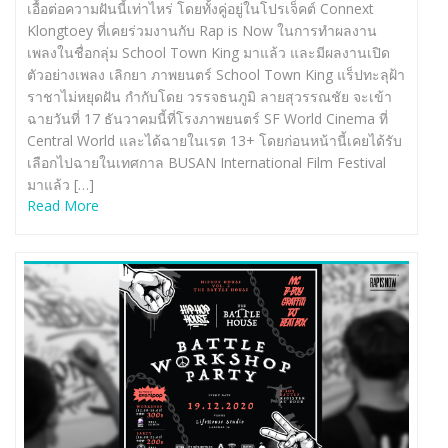
เอื้อต่อความฝันนี้เท่าไหร่ โดยทั้งคู่อยู่ในโปรเจ็คต์ Connext
Klongtoey ที่เคยร่วมงานกับ Rap is Now ในการทำผลงาน
เพลงในชื่อกลุ่ม School Town King มาแล้ว และมีผลงานเปิด
ตัวอย่างเพลง เลิกยา ภาพยนตร์ School Town King แร็ปทะลุฝ้า
ราชาไม่หยุดฝัน กำกับโดย วรรจธนภูมิ ลายสุวรรณชัย จะเข้า
ฉายวันที่ 17 ธันวาคมนี้ที่โรงภาพยนตร์ SF World Cinema ที่
Central World และได้ฉายในเรต 13+ โดยก่อนหน้านี้เคยได้รับ
เลือกไปฉายในเทศกาล BUSAN International Film Festival
มาแล้ว […]
Read More