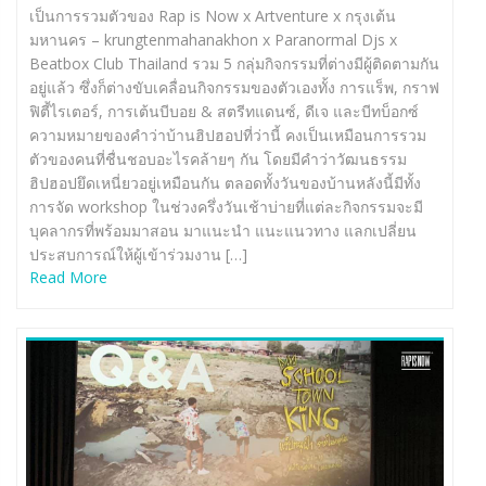
เป็นการรวมตัวของ Rap is Now x Artventure x กรุงเต้น
มหานคร – krungtenmahanakhon x Paranormal Djs x
Beatbox Club Thailand รวม 5 กลุ่มกิจกรรมที่ต่างมีผู้ติดตามกัน
อยู่แล้ว ซึ่งก็ต่างขับเคลื่อนกิจกรรมของตัวเองทั้ง การแร็พ, กราฟ
ฟิตี้ไรเตอร์, การเต้นบีบอย & สตรีทแดนซ์, ดีเจ และบีทบ็อกซ์
ความหมายของคำว่าบ้านฮิปฮอปที่ว่านี้ คงเป็นเหมือนการรวม
ตัวของคนที่ชื่นชอบอะไรคล้ายๆ กัน โดยมีคำว่าวัฒนธรรม
ฮิปฮอปยึดเหนี่ยวอยู่เหมือนกัน ตลอดทั้งวันของบ้านหลังนี้มีทั้ง
การจัด workshop ในช่วงครึ่งวันเช้าบ่ายที่แต่ละกิจกรรมจะมี
บุคลากรที่พร้อมมาสอน มาแนะนำ แนะแนวทาง แลกเปลี่ยน
ประสบการณ์ให้ผู้เข้าร่วมงาน […]
Read More