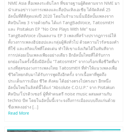
NME Asia สื่อเพลงระดับโลก ที่ขยายฐานผู้ติดตามจาก NME มา
นำเสนอข่าววงการเพลงและสื่อบันเทิงเอเชีย ได้จัดลิสต์ 25
อัลบั้มที่ดีที่สุดแห่งปี 2020 โดยในจำนวนนั้นมีอัลบั้มเพลงจาก
ศิลปินไทย 3 รายด้วยกัน ได้แก่ TangBadVoice, TaitosmitH
และ Pisitakun EP “No One Plays With Me” ของ
TangBadVoice เป็นผลงาน EP 3 เพลงที่สร้างปรากฎการณ์ให้
ทั้งวงการเพลงฮิปฮอปและกลุ่มผู้ฟังทั่วไป ด้วยความไวรัลของคำ
ที่ใช้ และสกิลแร็พที่โดดเด่น ทำให้เขาแจ้งเกิดได้ในทันทีจาก
การปล่อยเป็นเพลงเพียงอย่างเดียว อีกอัลบั้มไทยที่ได้รับการ
ยกย่องในครั้งนี้ยังมีอัลบั้ม “TaitosmitH” จากวงร็อกเพื่อชีวิตที่มา
แรงที่สุดของวงการเพลงไทย TaitosmitH ที่ทำให้แนวเพลงเพื่อ
ชีวิตไทยกลับมาได้รับการพูดถึงอีกครั้ง จากเนื้อหาที่พูดถึง
ประเด็นการเมือง ชีวิต สังคม ได้อย่างตรงไปตรงมา อีกหนึ่ง
อัลบั้มไทยในลิสต์นี้ได้แก่ “Absolute C.O.U.P.” จาก Pisitakun
ศิลปิน/โปรดิวเซอร์ ผู้ที่ทำดนตรี noise music ผสมผสานกับ
techno บีท โดยในอัลบั้มนี้เจาะจงถึงการเมืองแบบถึงแก่นด้วย
ชื่อเพลงอย่าง […]
Read More