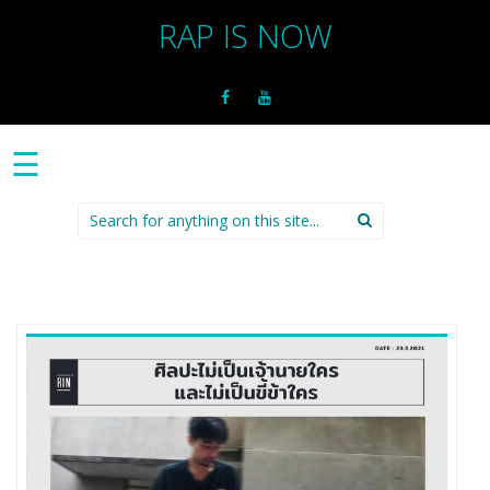
RAP IS NOW
☰
Search
for: