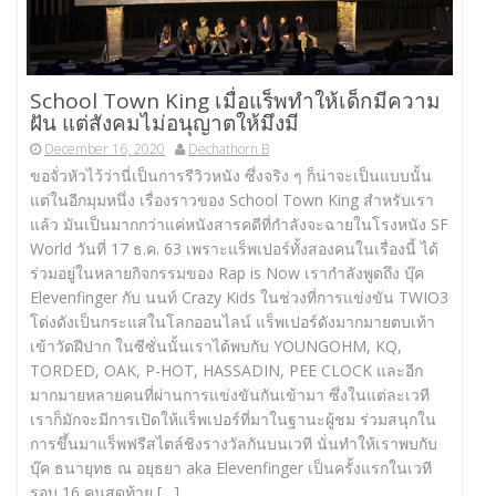
School Town King เมื่อแร็พทำให้เด็กมีความ
ฝัน แต่สังคมไม่อนุญาตให้มึงมี
December 16, 2020
Dechathorn B
ขอจั่วหัวไว้ว่านี่เป็นการรีวิวหนัง ซึ่งจริง ๆ ก็น่าจะเป็นแบบนั้น
แต่ในอีกมุมหนึ่ง เรื่องราวของ School Town King สำหรับเรา
แล้ว มันเป็นมากกว่าแค่หนังสารคดีที่กำลังจะฉายในโรงหนัง SF
World วันที่ 17 ธ.ค. 63 เพราะแร็พเปอร์ทั้งสองคนในเรื่องนี้ ได้
ร่วมอยู่ในหลายกิจกรรมของ Rap is Now เรากำลังพูดถึง บุ๊ค
Elevenfinger กับ นนท์ Crazy Kids ในช่วงที่การแข่งขัน TWIO3
โด่งดังเป็นกระแสในโลกออนไลน์ แร็พเปอร์ดังมากมายตบเท้า
เข้าวัดฝีปาก ในซีซั่นนั้นเราได้พบกับ YOUNGOHM, KQ,
TORDED, OAK, P-HOT, HASSADIN, PEE CLOCK และอีก
มากมายหลายคนที่ผ่านการแข่งขันกันเข้ามา ซึ่งในแต่ละเวที
เราก็มักจะมีการเปิดให้แร็พเปอร์ที่มาในฐานะผู้ชม ร่วมสนุกใน
การขึ้นมาแร็พฟรีสไตล์ชิงรางวัลกันบนเวที นั่นทำให้เราพบกับ
บุ๊ค ธนายุทธ ณ อยุธยา aka Elevenfinger เป็นครั้งแรกในเวที
รอบ 16 คนสุดท้าย […]