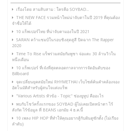
เรื่องโดย สามสิบสาม : ใครคือ SOYBAD...
THE NEW FACE รวมหน้าใหม่น่าจับตาในปี 2019 ที่คุณต้อง
จำชื่อให้ได้
10 แร็พเปอร์ไทย ที่น่าจับตามองในปี 2021
SARAN คว้าแชมป์ในรอบชิงสุดสูสี ปิดฉาก The Rapper
2020
Time To Rise แร็พร่วมสมัยกัมพูชา จ่อแตะ 30 ล้านวิวใน
หนึ่งเดือน
10 แร็พเปอร์ ที่เจ๋งที่สุดตลอดกาลจากการจัดอันดับของ
Billboard
จุดเปลี่ยนยุคสมัยใหม่ RHYMETHAI เว็บไซต์ค้นคำคล้องจอง
อัตโนมัติสำหรับผู้สนใจแต่งแร็พ
"Various Artists หัวข้อ - Topic" ช่องยูทูป คืออะไร
พบกับโชว์ครั้งแรกของ SOYBAD ผู้ไม่เคยเปิดหน้าตา ไร้
สังกัด ไร้ข้อมูล ที่ BEANS เอกมัย 4 ธ.ค.นี้
10 เพลง HIP HOP ที่ทำให้คุณอยากสู้กับฝันดูซักตั้ง (ไม่เรียง
ลำดับ)