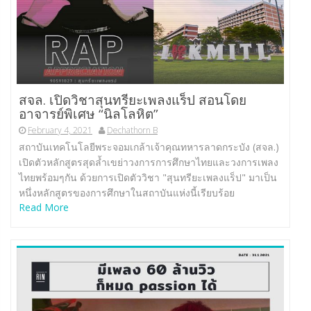
สจล. เปิดวิชาสุนทรียะเพลงแร็ป สอนโดย
อาจารย์พิเศษ “นิลโลหิต”
February 4, 2021
Dechathorn B
สถาบันเทคโนโลยีพระจอมเกล้าเจ้าคุณทหารลาดกระบัง (สจล.)
เปิดตัวหลักสูตรสุดล้ำเขย่าวงการการศึกษาไทยและวงการเพลง
ไทยพร้อมๆกัน ด้วยการเปิดตัววิชา "สุนทรียะเพลงแร็ป" มาเป็น
หนึ่งหลักสูตรของการศึกษาในสถาบันแห่งนี้เรียบร้อย
Read More