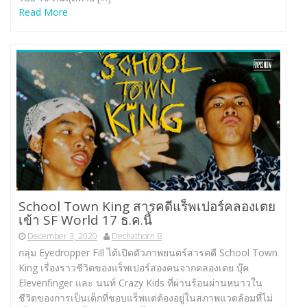
Read More
School Town King สารคดีแร็พเปอร์คลองเตย
เข้า SF World 17 ธ.ค.นี้
December 3, 2020
Dechathorn B
กลุ่ม Eyedropper Fill ได้เปิดตัวภาพยนตร์สารคดี School Town
King เรื่องราวชีวิตของแร็พเปอร์สองคนจากคลองเตย บุ๊ค
Elevenfinger และ นนท์ Crazy Kids ที่ผ่านร้อนผ่านหนาวใน
ชีวิตของการเป็นเด็กที่ชอบแร็พแต่ต้องอยู่ในสภาพแวดล้อมที่ไม่