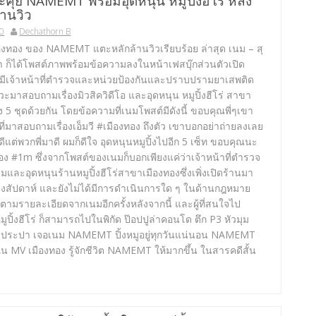
คุย NAMEMT พร้อมอุดหนุน หมูปิ้งฮีโร่ หลัง
้านวิว
20
Dechathorn B
ืองทอง ของ NAMEMT แตะหลักล้านวิวเรียบร้อย ล่าสุด เนม – สุ
า ก็ได้โพสต์ภาพพร้อมข้อความลงในหน้าเฟสบุ๊กส่วนตัวเปิด
ีเจ้าหน้าที่ตำรวจและหน่วยป้องกันและปราบปรามยาเสพติด
แวะมาสอบถามเรื่องมิวสิควิดีโอ และอุดหนุน หมูปิ้งฮีโร่ สาขา
ง 5 ชุดด้วยกัน โดยข้อความที่เนมโพสต์มีดังนี้ ขอบคุณพี่ๆเขา
 ที่มาสอบถามเรื่องเอ็มวี #เมืองทอง ถึงตัว เขาบอกอย่าถ่ายลงเลย
ดีแต่พวกพี่มาดี ผมก็ดีใจ อุดหนุนหมูปิ้งไปอีก 5 เซ็ท ขอบคุณนะ
อง #1m ซึ่งจากโพสต์ของเนมก็บอกเพียงแค่ว่าเจ้าหน้าที่ตำรวจ
มและอุดหนุนร้านหมูปิ้งฮีโร่สาขาเมืองทองซึ่งเพิ่งเปิดร้านมา
หนึ่งสัปดาห์ และยังไม่ได้มีการดำเนินการใด ๆ ในด้านกฎหมาย
ามรายละเอียดจากเนมอีกครั้งหลังจากนี้ และผู้ที่สนใจไป
มูปิ้งฮีโร่ ก็สามารถไปในพิกัด ป๊อปปูล่าคอนโด ตึก P3 หัวมุม
ประปา เจอเนม NAMEMT ปิ้งหมูอยู่ทุกวันแน่นอน NAMEMT
ใน MV เมืองทอง รู้จักชีวิต NAMEMT ให้มากขึ้น ในสารคดีสั้น