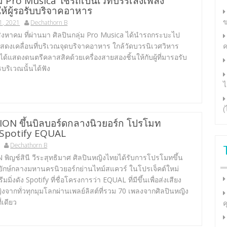
่ม Pro Musica ใช้รถเป็นเวทีบรรเลงเพลง
ห้ผู้รอรับบริจาคอาหาร
ข
1, 2021
Dechathorn B
28 สิงหาคม ที่ผ่านมา ศิลปินกลุ่ม Pro Musica ได้นำรถกระบะไป
สดงเคลื่อนที่บริเวณจุดบริจาคอาหาร ใกล้วัดบวรนิเวศวิหาร
ค
ด้แสดงดนตรีคลาสสิคด้วยเครื่องสายสองชิ้นให้กับผู้ที่มารอรับ
ริเวณนั้นได้ฟัง
ไ
(
N ขึ้นบิลบอร์ดกลางนิวยอร์ก โปรโมท
Spotify EQUAL
Dechathorn B
ิญช์สินี วีระสุทธิมาศ ศิลปินหญิงไทยได้รับการโปรโมทขึ้น
ดยักษ์กลางมหานครนิวยอร์กย่านไทม์สแควร์ ในโปรเจ็คต์ใหม่
มมิ่งดัง Spotify ที่ชื่อโครงการว่า EQUAL ที่มีขึ้นเพื่อส่งเสียง
งจากทั่วทุกมุมโลกผ่านเพลย์ลิสต์ที่รวม 70 เพลงจากศิลปินหญิง
่เดียว
ค