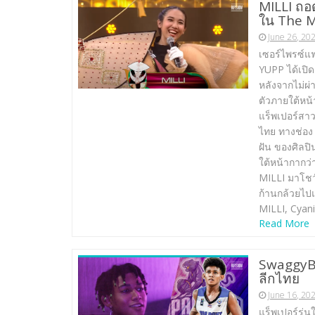
MILLI ถอ
ใน The M
June 26, 20
เซอร์ไพรซ์แฟ
YUPP ได้เปิด
หลังจากไม่ผ่
ตัวภายใต้หน้
แร็พเปอร์สาว
ไทย ทางช่อง 
ฝัน ของศิลป
ใต้หน้ากากว่
MILLI มาโชว์ด
ก้านกล้วยไป
MILLI, Cyan
Read More
SwaggyB 
ลีกไทย
June 16, 20
แร็พเปอร์รุ่