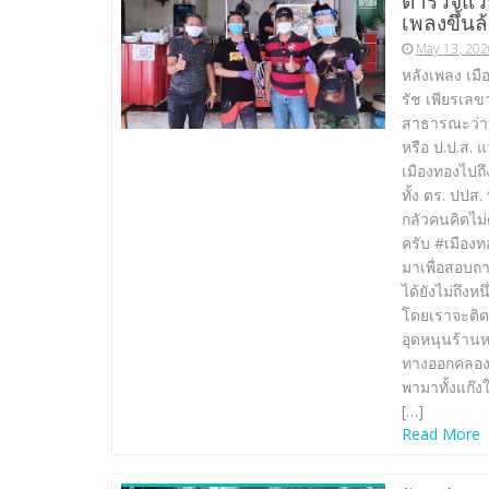
ตำรวจแวะ
เพลงขึ้นล
May 13, 20
หลังเพลง เม
รัช เพียรเลข
สาธารณะว่าม
หรือ ป.ป.ส. 
เมืองทองไปถึ
ทั้ง ตร. ปปส.
กลัวคนคิดไม่
ครับ #เมืองท
มาเพื่อสอบถา
ได้ยังไม่ถึง
โดยเราจะติดต
อุดหนุนร้านห
ทางออกคลอง
พามาทั้งแก๊ง
[…]
Read More