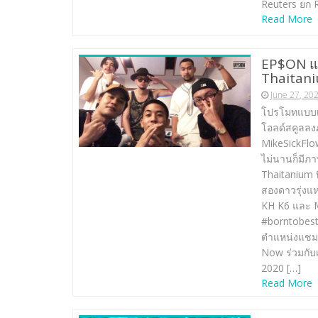
Reuters ยก 
Read More
EP$ON แล
Thaitan
June 27, 20
โปรโมทแบบเง
โอลด์สคูลลงภ
MikeSickFlow
ไม่นานก็มีภ
Thaitanium
สองดาวรุ่งแห
KH K6 และ M
#borntobesta
ตำแหน่งแชม
Now ร่วมกับ
2020 […]
Read More