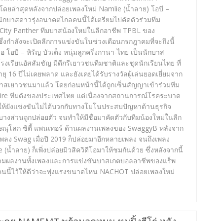
ดยล่าสุดหลังจากปล่อยเพลงใหม่ Namlie (น้ำลาย) โอบี –
ง นักบาสดาวรุ่งอนาคตไกลคนนี้ได้เตรียมไปคัดตัวร่วมทีม
 City Panther ทีมบาสน้องใหม่ในลีกอาชีพ TPBL ของ
่งกำลังจะเปิดลีกการแข่งขันในช่วงเดือนกรกฎาคมที่จะถึงนี้
 โอบี – หิรัญ บัวเต็ง หนุ่มลูกครึ่งกานา-ไทย เป็นนักบาส
เรียนอัสสัมชัญ มีดีกรีเยาวชนทีมชาติและชุดนักเรียนไทย ที่
อายุ 16 ปีไม่เคยพลาด และยังเคยได้รับรางวัลผู้เล่นยอดเยี่ยมจาก
าสเยาวชนมาแล้ว โดยก่อนหน้านี้ได้ถูกเซ็นสัญญาเข้าร่วมทีม
re ทีมดังของประเทศไทย แต่เนื่องจากสถานการณ์โรคระบาด
ให้ยังแข่งขันไม่ได้บวกกับทางโมโนประสบปัญหาด้านธุรกิจ
บางส่วนถูกปล่อยตัว จนทำให้มีชื่อมาคัดตัวกับทีมน้องใหม่ในลีก
ิษณุโลก ซิตี้ แพนเทอร์ ด้านผลงานเพลงของ SwaggyB หลังจาก
เพลง Swag เมื่อปี 2019 ก็ปล่อยมาอีกหลายเพลง จนถึงเพลง
 (น้ำลาย) ก็เพิ่งปล่อยมิวสิควิดีโอมาให้ชมกันด้วย ซึ่งหลังจากนี้
ตามผลงานทั้งเพลงและการแข่งขันบาสเกตบอลอาชีพของแร็พ
าคนนี้ไว้ให้ดีว่าจะพุ่งแรงขนาดไหน NACHOT ปล่อยเพลงใหม่