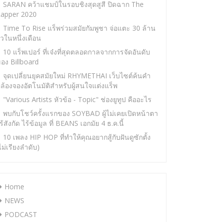
SARAN คว้าแชมป์ในรอบชิงสุดสูสี ปิดฉาก The
apper 2020
Time To Rise แร็พร่วมสมัยกัมพูชา จ่อแตะ 30 ล้าน
ิวในหนึ่งเดือน
10 แร็พเปอร์ ที่เจ๋งที่สุดตลอดกาลจากการจัดอันดับ
อง Billboard
จุดเปลี่ยนยุคสมัยใหม่ RHYMETHAI เว็บไซต์ค้นคำ
ล้องจองอัตโนมัติสำหรับผู้สนใจแต่งแร็พ
"Various Artists หัวข้อ - Topic" ช่องยูทูป คืออะไร
พบกับโชว์ครั้งแรกของ SOYBAD ผู้ไม่เคยเปิดหน้าตา
ร้สังกัด ไร้ข้อมูล ที่ BEANS เอกมัย 4 ธ.ค.นี้
10 เพลง HIP HOP ที่ทำให้คุณอยากสู้กับฝันดูซักตั้ง
ไม่เรียงลำดับ)
Home
NEWS
PODCAST