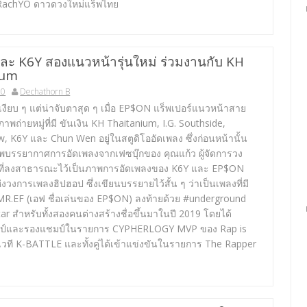
RachYO ดาวดวงใหม่แร็พไทย
ะ K6Y สองแนวหน้ารุ่นใหม่ ร่วมงานกับ KH
ium
20
Dechathorn B
ียบ ๆ แต่น่าจับตาสุด ๆ เมื่อ EP$ON แร็พเปอร์แนวหน้าสาย
าพถ่ายหมู่ที่มี ขันเงิน KH Thaitanium, I.G. Southside,
, K6Y และ Chun Wen อยู่ในสตูดิโออัดเพลง ซึ่งก่อนหน้านั้น
าพบรรยากาศการอัดเพลงจากเฟซบุ๊กของ คุณแก้ว ผู้จัดการวง
 ที่ลงสาธารณะไว้เป็นภาพการอัดเพลงของ K6Y และ EP$ON
่งวงการเพลงฮิปฮอป ซึ่งเขียนบรรยายไว้สั้น ๆ ว่าเป็นเพลงที่มี
R.EF (เอฟ ชื่อเล่นของ EP$ON) ลงท้ายด้วย #underground
r สำหรับทั้งสองคนต่างสร้างชื่อขึ้นมาในปี 2019 โดยได้
ป์และรองแชมป์ในรายการ CYPHERLOGY MVP ของ Rap is
เวที K-BATTLE และทั้งคู่ได้เข้าแข่งขันในรายการ The Rapper