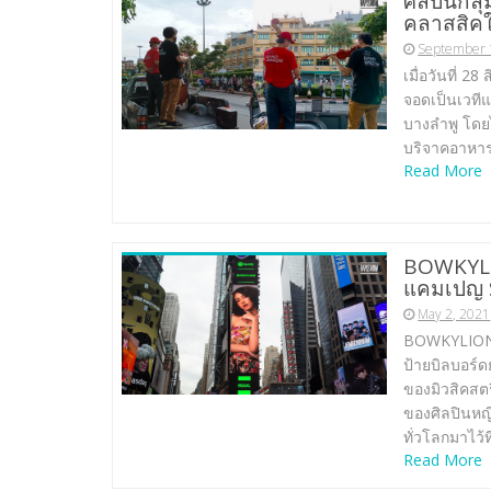
ศิลปินกลุ
คลาสสิคใ
September 
เมื่อวันที่ 
จอดเป็นเวทีแ
บางลำพู โดยไ
บริจาคอาหารบ
Read More
BOWKYLIO
แคมเปญ 
May 2, 2021
BOWKYLION พ
ป้ายบิลบอร์
ของมิวสิคสตรี
ของศิลปินหญิ
ทั่วโลกมาไว้ที
Read More