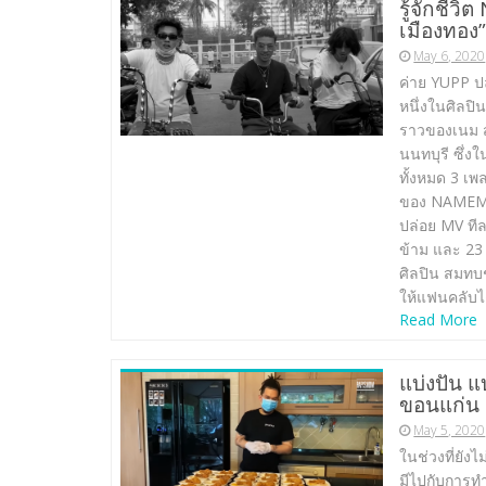
รู้จักชีว
เมืองทอง
May 6, 2020
ค่าย YUPP ป
หนึ่งในศิลปิ
ราวของเนม สุ
นนทบุรี ซึ่ง
ทั้งหมด 3 เ
ของ NAMEMT น
ปล่อย MV ทีละ
ข้าม และ 23
ศิลปิน สมทบ
ให้แฟนคลับไ
Read More
แบ่งปัน แ
ขอนแก่น
May 5, 2020
ในช่วงที่ยังไ
มีไปกับการทำ