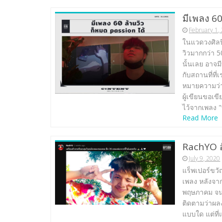
มีเพลง 60
February 1,
ในแวดวงศิลป
วิวมากกว่า 5
นั้นเลย อาจมี
กับสถานที่ที่
หมายความว่า
ผู้เขียนขอเขี
ไว้จากเพลง "
Read More
RachYO อ
July 9, 2020
แร็พเปอร์ขวั
เพลง หลังจากท
พฤษภาคม จนถึ
ติดตามว่าผล
แบบใด แต่ที่