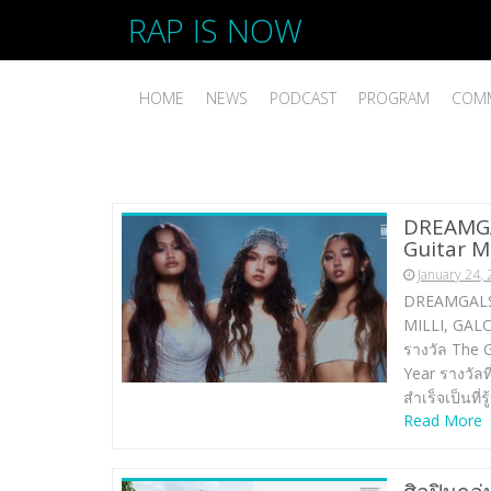
RAP IS NOW
HOME
NEWS
PODCAST
PROGRAM
COMM
DREAMGALS
Guitar 
January 24,
DREAMGALS 
MILLI, GALCH
รางวัล The 
Year รางวัลท
สำเร็จเป็นที่
Read More