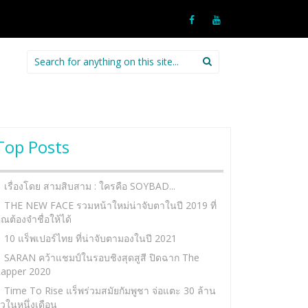
Search
for:
Top Posts
เรื่องโดย สามสิบสาม : ใครคือ SOYBAD...
THE NEW FACE รวมหน้าใหม่น่าจับตาในปี 2019 ที่
ุณต้องจำชื่อให้ได้
10 แร็พเปอร์ไทย ที่น่าจับตามองในปี 2021
SARAN คว้าแชมป์ในรอบชิงสุดสูสี ปิดฉาก The
apper 2020
Time To Rise แร็พร่วมสมัยกัมพูชา จ่อแตะ 30 ล้าน
ิวในหนึ่งเดือน