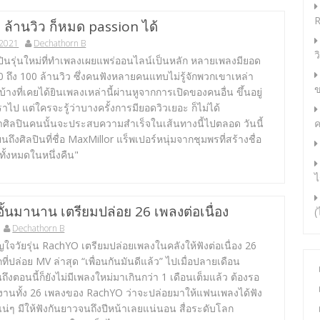
R
 ล้านวิว ก็หมด passion ได้
 2021
Dechathorn B
ว
ินรุ่นใหม่ที่ทำเพลงเผยแพร่ออนไลน์เป็นหลัก หลายเพลงมียอด
0 ถึง 100 ล้านวิว ซึ่งคนฟังหลายคนแทบไม่รู้จักพวกเขาเหล่า
ข
บ้างที่เคยได้ยินเพลงเหล่านี้ผ่านหูจากการเปิดของคนอื่น ขึ้นอยู่
เราไป แต่ใครจะรู้ว่าบางครั้งการมียอดวิวเยอะ ก็ไม่ได้
ศิลปินคนนั้นจะประสบความสำเร็จในเส้นทางนี้ไปตลอด วันนี้
ค
ยนถึงศิลปินที่ชื่อ MaxMillor แร็พเปอร์หนุ่มจากชุมพรที่สร้างชื่อ
ทั้งหมดในหนึ่งคืน"
ไ
ั้นมานาน เตรียมปล่อย 26 เพลงต่อเนื่อง
(
Dechathorn B
ญใจวัยรุ่น RachYO เตรียมปล่อยเพลงในคลังให้ฟังต่อเนื่อง 26
ี่ปล่อย MV ล่าสุด “เพื่อนกันมันดีแล้ว” ไปเมื่อปลายเดือน
งตอนนี้ก็ยังไม่มีเพลงใหม่มาเกินกว่า 1 เดือนเต็มแล้ว ต้องรอ
งานทั้ง 26 เพลงของ RachYO ว่าจะปล่อยมาให้แฟนเพลงได้ฟัง
แน่ๆ มีให้ฟังกันยาวจนถึงปีหน้าเลยแน่นอน สื่อระดับโลก