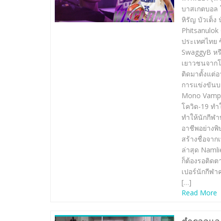
บาสเกตบอล โ
หิรัญ บัวเต็
Phitsanulok
ประเทศไทย ซึ
SwaggyB หรือ
เยาวชนจากโรง
ติดมาตั้งแต่
การแข่งขันบ
Mono Vampi
โควิด-19 ทำ
ทำให้นักกีฬา
อาชีพอย่างพ
สร้างชื่อจาก
ล่าสุด Namlie
ก็ต้องรอติด
เปอร์นักกีฬ
[…]
Read More