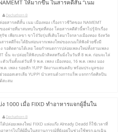
ิต NAMEMT ให้มากขึ้น ในสารคดีสั้น “เนม
”
Dechathorn B
ล่อยสารคดีสั้น เนม เมืองทอง เรื่องราวชีวิตของ NAMEMT
นของค่ายที่มาสมทบในชุดที่สอง โดยสารคดีตัวนี้พาไปรู้จักเรื่อง
รัช เพียรเลขา ขาโจ๋วัยรุ่นที่เติบโตมาใจกลางเมืองทอง จังหวัด
ในสารคดีก็จะได้ยินท่อนจากเพลงใหม่ของเนมให้ฟังด้วยซึ่งมี
พลง รอติดตามได้เลย โดยกำหนดการปล่อยเพลงใหม่ทั้งสามเพลง
ั้น จะปล่อยให้ฟังบนมิวสิคสตรีมมิ่งในวันที่ 8 พ.ค. ก่อนจะไล่
ตัวเริ่มตั้งแต่วันที่ 9 พ.ค. เพลง เมืองทอง, 16 พ.ค. เพลง มอง
 พ.ค. เพลง รอยสัก YUPP จัดงานแฟนคลับ พร้อมประมูลของ
ช่วยออสเตรเลีย YUPP! นำเทรนด์วงการแร็พ แจกการ์ดศิลปิน
ด้สะสม
บ่ง 1000 เมื่อ FIIXD ทำอาหารแจกผู้อื่นใน
Dechathorn B
ม่ได้ปล่อยเพลงใหม่ FIIXD แห่งแก๊ง Already Deadd ก็ใช้เวลาที่
อาหารไปให้ผู้อื่นในสถานการณ์ที่ยังอยู่ในช่วงใช้พรก.ฉุกเฉิน