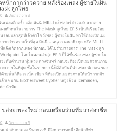
ดหน้ากากว่าวควาย หลังร้องเพลง ผู้ชายในฝัน
ask ลูกไทย
20
Dechathorn B
นเพลงอีกครั้ง เมื่อ มินนี่ MILLI แร็พเปอร์สาวแสบจากค่าย
เผยตัวตนในรายการ The Mask ลูกไทย EP.5 เป็นที่เรียบร้อย
านรอบบล่าสุดที่เจ้าตัวโชว์เพลง ผู้ชายในฝัน ทำให้ต้องเปิดเผย
ากากว่าวควายในที่สุด มินนี่ – ดนุภา คณาธีรกุล หรือ MILLI
ที่แจ้งเกิดจากเพลง พักก่อน ได้ไปร่วมรายการ The Mask ลูก
Workpoint โดยในตอนล่าสุด EP.5 ก็ได้ขึ้นร้องเพลง ผู้ชายใน
ินระดับตำนาน พุ่มพวง ดวงจันทร์ ก่อนจะต้องเปิดเผยตัวตนภาย
าวควายในที่สุด ซึ่งในรายการนี้ก็มีศิลปินที่นำเพลง พักก่อน ของ
้วยนั่นก็คือ เจเน็ต เขียว ที่ต้องเปิดเผยตัวภายใต้หน้ากากม้า
แล้วเช่นกัน Bitchersweet Cypher หญิงล้วน Icemaiden,
ide นำทัพ
ปล่อยเพลงใหม่ ก่อนเตรียมร่วมทีมบาสอาชีพ
20
Dechathorn B
นใหม่น่าจับตามอง SwaggyB มีอีกบทบาทหนึ่งคือนักกีฬา