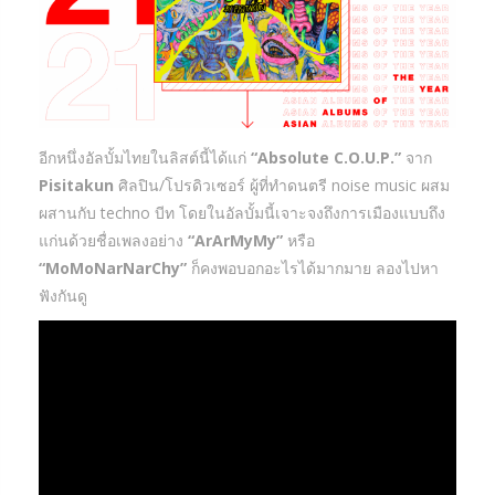
อีกหนึ่งอัลบั้มไทยในลิสต์นี้ได้แก่
“Absolute C.O.U.P.”
จาก
Pisitakun
ศิลปิน/โปรดิวเซอร์ ผู้ที่ทำดนตรี noise music ผสม
ผสานกับ techno บีท โดยในอัลบั้มนี้เจาะจงถึงการเมืองแบบถึง
แก่นด้วยชื่อเพลงอย่าง
“ArArMyMy”
หรือ
“MoMoNarNarChy”
ก็คงพอบอกอะไรได้มากมาย ลองไปหา
ฟังกันดู