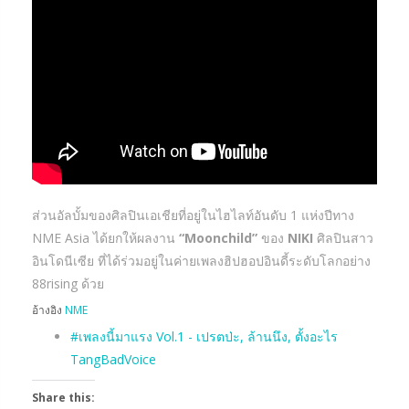
ส่วนอัลบั้มของศิลปินเอเชียที่อยู่ในไฮไลท์อันดับ 1 แห่งปีทาง
NME Asia ได้ยกให้ผลงาน
“Moonchild”
ของ
NIKI
ศิลปินสาว
อินโดนีเซีย ที่ได้ร่วมอยู่ในค่ายเพลงฮิปฮอปอินดี้ระดับโลกอย่าง
88rising ด้วย
อ้างอิง
NME
#เพลงนี้มาแรง Vol.1 -​ เปรตป่ะ, ล้านนึง, ตั้งอะไร
TangBadVoice
Share this: