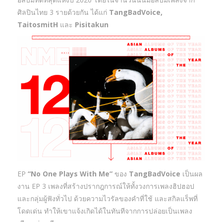
ศิลปินไทย 3 รายด้วยกัน ได้แก่
TangBadVoice,
TaitosmitH
และ
Pisitakun
EP
“No One Plays With Me”
ของ
TangBadVoice
เป็นผล
งาน EP 3 เพลงที่สร้างปรากฎการณ์ให้ทั้งวงการเพลงฮิปฮอป
และกลุ่มผู้ฟังทั่วไป ด้วยความไวรัลของคำที่ใช้ และสกิลแร็พที่
โดดเด่น ทำให้เขาแจ้งเกิดได้ในทันทีจากการปล่อยเป็นเพลง