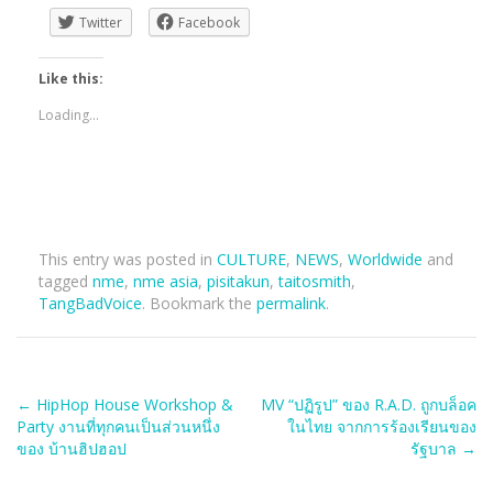
Twitter
Facebook
Like this:
Loading...
This entry was posted in
CULTURE
,
NEWS
,
Worldwide
and
tagged
nme
,
nme asia
,
pisitakun
,
taitosmith
,
TangBadVoice
. Bookmark the
permalink
.
Post
←
HipHop House Workshop &
MV “ปฏิรูป” ของ R.A.D. ถูกบล็อค
Party งานที่ทุกคนเป็นส่วนหนึ่ง
ในไทย จากการร้องเรียนของ
navigation
ของ บ้านฮิปฮอป
รัฐบาล
→