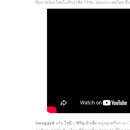
ทีมบาสน้องใหม่ในลีกอาชีพ TPBL ของประเทศไทย ซึ่งก
SwaggyB
หรือ
โอบี – หิรัญ บัวเต็ง
หนุ่มลูกครึ่งกานา