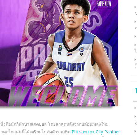
ข
ค
ไ
(
ค
นึ่งคือนักกีฬาบาสเกตบอล โดยล่าสุดหลังจากปล่อยเพลงใหม่
าคตไกลคนนี้ได้เตรียมไปคัดตัวร่วมทีม
Phitsanulok City Panther