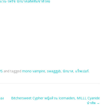
วน-ไพรัช นักบาสอดีตทีมชาติไทย
WS
and tagged
mono vampire
,
swaggyb
,
นักบาส
,
แร็พเปอร์
.
ของ
Bitchersweet Cypher หญิงล้วน Icemaiden, MILLI, Cyanide
นำทัพ
→