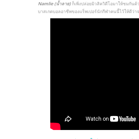
Namlie (น้ำลาย)
ก็เพิ่งปล่อยมิวสิควิดีโอมาให้ชมกัน
บาสเกตบอลอาชีพของแร็พเปอร์นักกีฬาคนนี้ไว้ให้ดีว่