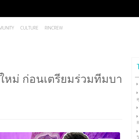
UNITY
CULTURE
RINCREW
หม่ ก่อนเตรียมร่วมทีมบา
ค
R
ว