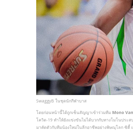
SwaggyB ในชุดนักกีฬาบาส
โดยก่อนหน้านี้ได้ถูกเซ็นสัญญาเข้าร่วมทีม
Mono Vam
โควิด-19 ทำให้ยังแข่งขันไม่ได้บวกกับทางโมโนประสบป
มาคัดตัวกับทีมน้องใหม่ในลีกอาชีพอย่างพิษณุโลก ซิตี้