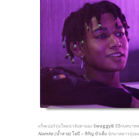
แร็พเปอร์รุ่นใหม่น่าจับตามอง
SwaggyB
มีอีกบทบาทห
Namlie (น้ำลาย)
โอบี – หิรัญ บัวเต็ง
นักบาสดาวรุ่งอน