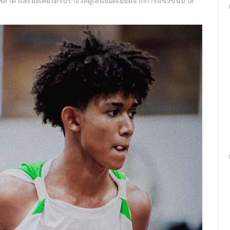
คยพลาด และยังเคยได้รับรางวัลผู้เล่นยอดเยี่ยมจากการแข่งขันบาส