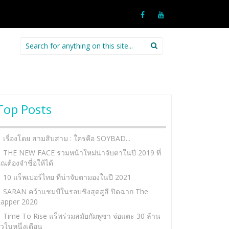
Search
for:
Top Posts
เรื่องโดย สามสิบสาม : ใครคือ SOYBAD...
THE NEW FACE รวมหน้าใหม่น่าจับตาในปี 2019 ที่
ุณต้องจำชื่อให้ได้
10 แร็พเปอร์ไทย ที่น่าจับตามองในปี 2021
SARAN คว้าแชมป์ในรอบชิงสุดสูสี ปิดฉาก The
apper 2020
Time To Rise แร็พร่วมสมัยกัมพูชา จ่อแตะ 30 ล้าน
ิวในหนึ่งเดือน