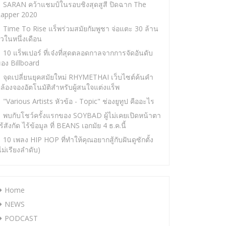
SARAN คว้าแชมป์ในรอบชิงสุดสูสี ปิดฉาก The
apper 2020
Time To Rise แร็พร่วมสมัยกัมพูชา จ่อแตะ 30 ล้าน
ิวในหนึ่งเดือน
10 แร็พเปอร์ ที่เจ๋งที่สุดตลอดกาลจากการจัดอันดับ
อง Billboard
จุดเปลี่ยนยุคสมัยใหม่ RHYMETHAI เว็บไซต์ค้นคำ
ล้องจองอัตโนมัติสำหรับผู้สนใจแต่งแร็พ
"Various Artists หัวข้อ - Topic" ช่องยูทูป คืออะไร
พบกับโชว์ครั้งแรกของ SOYBAD ผู้ไม่เคยเปิดหน้าตา
ร้สังกัด ไร้ข้อมูล ที่ BEANS เอกมัย 4 ธ.ค.นี้
10 เพลง HIP HOP ที่ทำให้คุณอยากสู้กับฝันดูซักตั้ง
ไม่เรียงลำดับ)
Home
NEWS
PODCAST