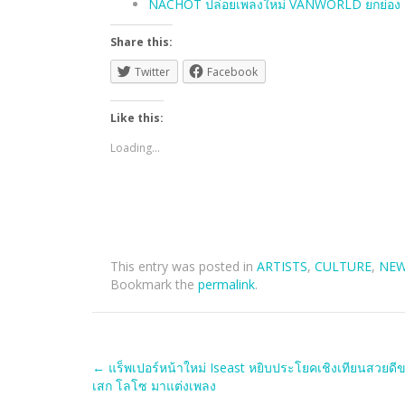
NACHOT ปล่อยเพลงใหม่ VANWORLD ยกย่อง แ
Share this:
Twitter
Facebook
Like this:
Loading...
This entry was posted in
ARTISTS
,
CULTURE
,
NE
Bookmark the
permalink
.
Post
←
แร็พเปอร์หน้าใหม่ Iseast หยิบประโยคเชิงเทียนสวยดี
เสก โลโซ มาแต่งเพลง