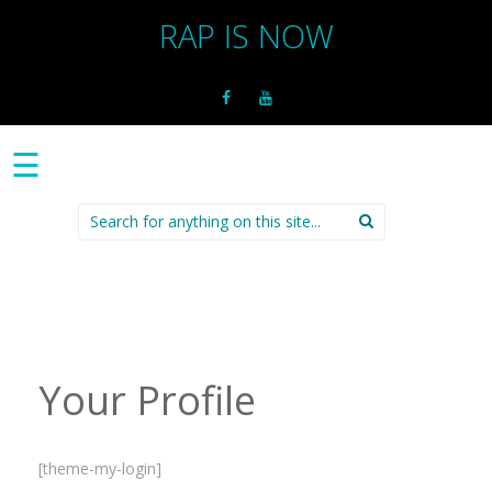
RAP IS NOW
☰
Search
for:
Your Profile
[theme-my-login]