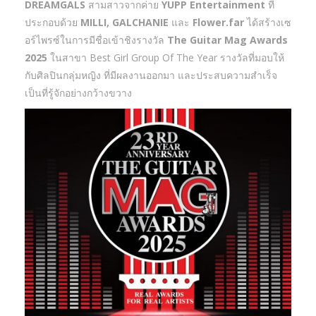
DREAMGALS
สามสาวจากค่าย
YUPP Entertainment
ที่
ประกอบด้วย
MILLI, GALCHANIE
และ
Flower.far
ได้สร้างเซ
อร์ไพรซ์ในการมีชื่อเข้าชิงรางวัล
The Guitar Mag Awards
2025
ในสาขา Best Girl Group Of The Year รางวัลที่มอบให้
กับศิลปินกลุ่มหญิง ที่มีผลงานออกมา และประสบความสำเร็จ
เป็นที่รู้จักอย่างกว้างขวาง