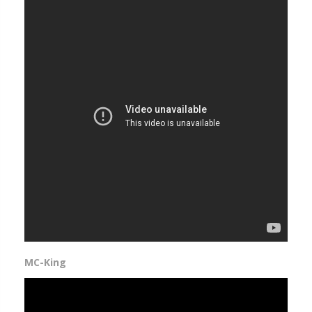
MC-King