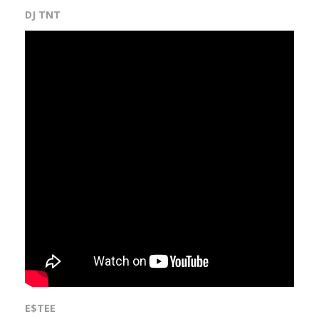
DJ TNT
E$TEE