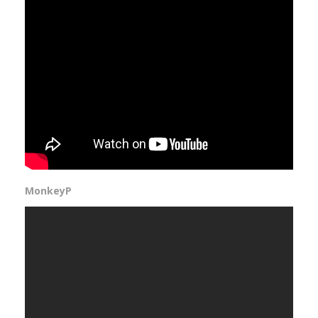
MonkeyP