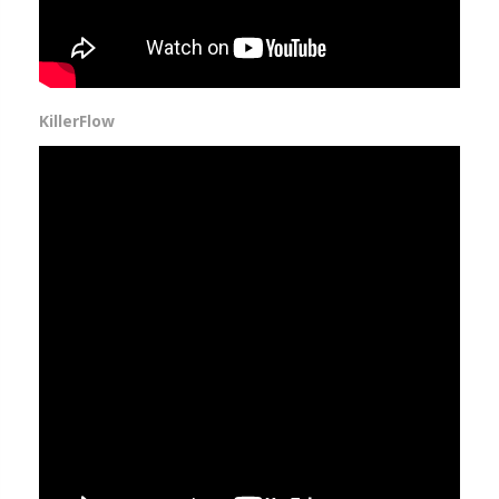
KillerFlow