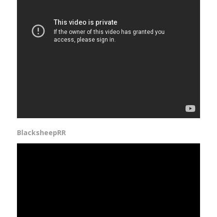
BlacksheepRR