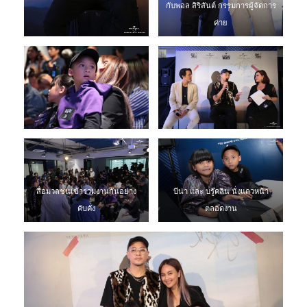
กับพอล สิริสันต์ กรรมการผู้จัดการ
ค่าย
สื่อมวลชนเข้าร่วมงานกันอย่าง
บีน่า และ บรู๊คลิน นั่งแถวหน้า
คับคั่ง
ตลอดงาน