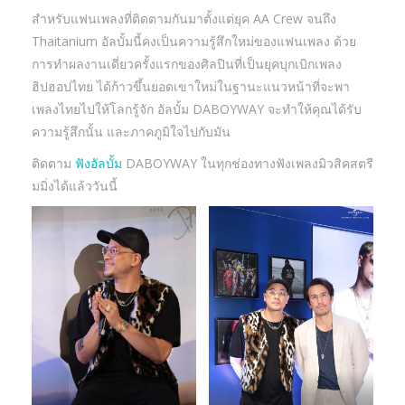
สำหรับแฟนเพลงที่ติดตามกันมาตั้งแต่ยุค AA Crew จนถึง
Thaitanium อัลบั้มนี้คงเป็นความรู้สึกใหม่ของแฟนเพลง ด้วย
การทำผลงานเดี่ยวครั้งแรกของศิลปินที่เป็นยุคบุกเบิกเพลง
ฮิปฮอปไทย ได้ก้าวขึ้นยอดเขาใหม่ในฐานะแนวหน้าที่จะพา
เพลงไทยไปให้โลกรู้จัก อัลบั้ม DABOYWAY จะทำให้คุณได้รับ
ความรู้สึกนั้น และภาคภูมิใจไปกับมัน
ติดตาม
ฟังอัลบั้ม
DABOYWAY ในทุกช่องทางฟังเพลงมิวสิคสตรี
มมิ่งได้แล้ววันนี้