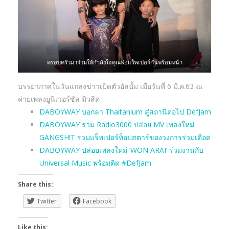
ครอบครัวมาร่วมให้กำลังใจคุณพ่อแร็พเปอร์กันพร้อมหน้า
บรรยากาศในวันแถลงข่าวเปิดตัวอัลบั้ม เมื่อวันที่ 6 มี.ค.63 ณ
ค่ายเพลงยูนิเวอร์ซัล มิวสิค
DABOYWAY บอกลา Thaitanium สู่สถานีต่อไป DefJam
DABOYWAY ร่วม Radio3000 ปล่อย MV เพลงใหม่
GANGSH!T รวมแร็พเปอร์ท็อปสตาร์ของวงการร่วมเดือด
DABOYWAY ปล่อยเพลงใหม่ ‘WON ARAI’ ร่วมงานกับ
Universal Music พร้อมติด #DefJam
Share this:
Twitter
Facebook
Like this: