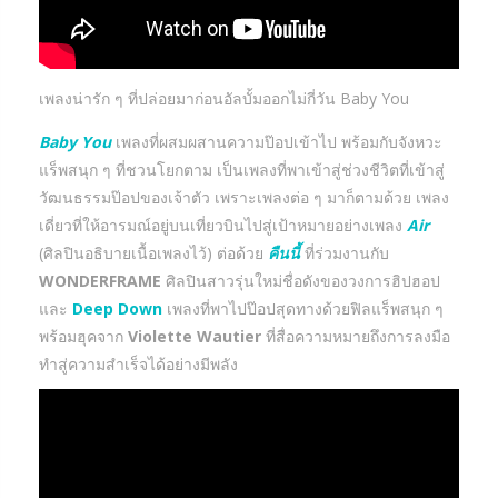
เพลงน่ารัก ๆ ที่ปล่อยมาก่อนอัลบั้มออกไม่กี่วัน Baby You
Baby You
เพลงที่ผสมผสานความป๊อปเข้าไป พร้อมกับจังหวะ
แร็พสนุก ๆ ที่ชวนโยกตาม เป็นเพลงที่พาเข้าสู่ช่วงชีวิตที่เข้าสู่
วัฒนธรรมป๊อปของเจ้าตัว เพราะเพลงต่อ ๆ มาก็ตามด้วย เพลง
เดี่ยวที่ให้อารมณ์อยู่บนเที่ยวบินไปสู่เป้าหมายอย่างเพลง
Air
(ศิลปินอธิบายเนื้อเพลงไว้) ต่อด้วย
คืนนี้
ที่ร่วมงานกับ
WONDERFRAME
ศิลปินสาวรุ่นใหม่ชื่อดังของวงการฮิปฮอป
และ
Deep Down
เพลงที่พาไปป๊อปสุดทางด้วยฟิลแร็พสนุก ๆ
พร้อมฮุคจาก
Violette Wautier
ที่สื่อความหมายถึงการลงมือ
ทำสู่ความสำเร็จได้อย่างมีพลัง