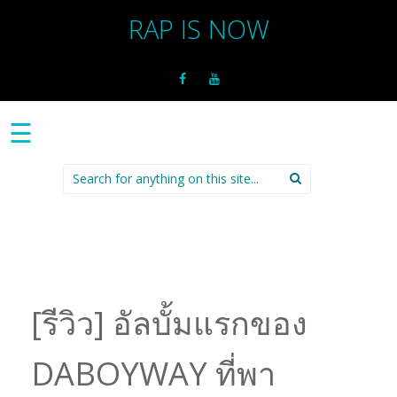
RAP IS NOW
☰
Search
for:
[รีวิว] อัลบั้มแรกของ
DABOYWAY ที่พา