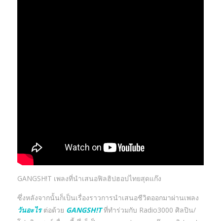
GANGSH!T เพลงที่นำเสนอฟิลฮิปฮอปไทยสุดแก๊ง
ซึ่งหลังจากนั้นก็เป็นเรื่องราวการนำเสนอชีวิตออกมาผ่านเพลง
วันอะไร
ต่อด้วย
GANGSH!T
ที่ทำร่วมกับ Radio3000 ศิลปิน/