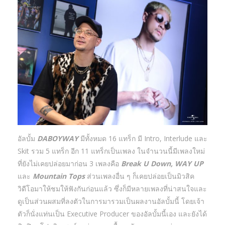
อัลบั้ม
DABOYWAY
มีทั้งหมด 16 แทร็ก มี Intro, Interlude และ
Skit รวม 5 แทร็ก อีก 11 แทร็กเป็นเพลง ในจำนวนนี้มีเพลงใหม่
ที่ยังไม่เคยปล่อยมาก่อน 3 เพลงคือ
Break U Down, WAY UP
และ
Mountain Tops
ส่วนเพลงอื่น ๆ ก็เคยปล่อยเป็นมิวสิค
วิดีโอมาให้ชมให้ฟังกันก่อนแล้ว ซึ่งก็มีหลายเพลงที่น่าสนใจและ
ดูเป็นส่วนผสมที่ลงตัวในการมารวมเป็นผลงานอัลบั้มนี้ โดยเจ้า
ตัวก็นั่งแท่นเป็น Executive Producer ของอัลบั้มนี้เอง และยังได้