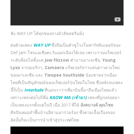
ฟัง WAY UP ได้ทุกช่องทางมิวสิคสตรีมมิ่ง
ต่อด้วยเพลง
WAY UP
ซึ่งถือเป็นตัวชูโรงในพาร์ทอินเตอร์ของ
Def Jam โซนเอเชียตะวันออกเฉียงใต้เลย เพราะรวมแร็พเปอร์
ระดับท็อปไล่ตั้งแต่
Jow Flizzow
ตำนานมาเลเซีย,
Young
Lyxx
จากอเมริกา,
Zamaera
แร็พเปอร์สาวแสบดาวดวงใหม่
ของมาเลเซีย และ
Twopee Southside
น้องชายจากเมือง
ไทยที่เป็นสัญลักษณ์ของแร็พเปอร์รุ่นใหม่ในไทย ซึ่งหลังจบเพลง
นี้ก็เป็น
Interlude
ที่บอกเราว่าเที่ยวบินนี้มาถึงเมืองไทยแล้ว
เพราะเพลงต่อไปก็คือ
KAOW MA (เข้ามา)
เพลงที่ถูกปล่อยมา
เป็นเพลงแรกตั้งแต่ในปี เมื่อ 2017 ที่ได้
อังคนางค์ คุณไชย
ศิลปินหมอลำพื้นบ้านอีสานมาร่วมร้อง ซึ่งตามเนื้อเรื่องของ
อัลบั้มก็จะเป็นการนำเข้าสู่ประเทศไทย