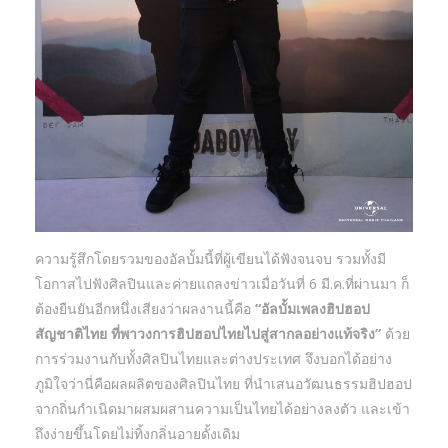
ความรู้สึกโดยรวมของอัลบั้มนี้ที่ผู้เขียนได้ฟังจนจบ รวมทั้งมี
โอกาสไปฟังศิลปินและค่ายแถลงข่าวเมื่อวันที่ 6 มี.ค.ที่ผ่านมา ก็
ต้องยืนยันอีกหนึ่งเสียงว่าผลงานนี้คือ
“อัลบั้มเพลงฮิปฮอป
สัญชาติไทย ที่พาวงการฮิปฮอปไทยไปสู่สากลอย่างแท้จริง”
ด้วย
การร่วมงานกับทั้งศิลปินไทยและต่างประเทศ จึงบอกได้อย่าง
ภูมิใจว่านี่คือผลผลิตของศิลปินไทย ที่นำเสนอวัฒนธรรมฮิปฮอป
จากถิ่นกำเนิดมาผสมผสานความเป็นไทยได้อย่างลงตัว และเข้า
ถึงง่ายขึ้นโดยไม่ทิ้งกลิ่นอายดั้งเดิม