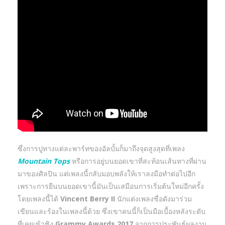
ซึ่งการปูทางแต่ละพาร์ทของอัลบั้มก็มาถึงจุดสูงสุดที่เพลง
Mountain Tops
หรือการอยู่บนยอดเขาที่สะท้อนเส้นทางที่ผ่าน
มาของศิลปิน แต่เพลงนี้กลับมอบพลังให้เราลงมือทำต่อไปอีก
เพราะการยืนบนยอดเขานี้มันเป็นเสมือนการเริ่มต้นใหม่อีกครั้ง
โดยเพลงนี้ได้
Vincent Berry II
นักแต่งเพลงชื่อดังมาร่วม
เขียนและร้องในเพลงนี้ด้วย ซึ่งเขาคนนี้ก็เป็นมือเบื้องหลังระดับ
ที่เคยเข้าชิง
Grammy Awards 2017
จากการประพันธ์ผลงาน