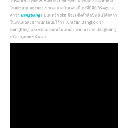
โปรดิวเซอร์เพื่อนซี้ ซึ่งก็เป็น represent ความแก๊งของฮิปฮอป
ไทยผ่านมุมมองของเขาเอง และในเพลงนี้เองที่มีคีย์เวิร์ดอย่าง
คำว่า
BangBang
(เป็นแทร็ก skit ด้วย) ซึ่งตัวศิลปินนั้นได้กล่าว
ในงานแถลงข่าวเปิดอัลบั้มไว้ว่า เขาเรียก Bangkok ว่า
BangBang และชอบบอกคนอื่นเสมอว่าเขามาจาก BangBang
หรือ กรุงเทพฯ นั่นเอง