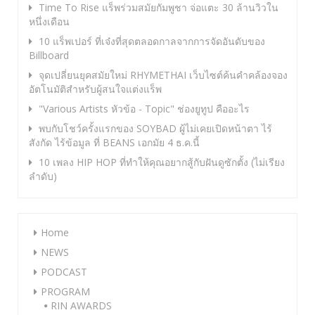
Time To Rise แร็พร่วมสมัยกัมพูชา จ่อแตะ 30 ล้านวิวใน
หนึ่งเดือน
10 แร็พเปอร์ ที่เจ๋งที่สุดตลอดกาลจากการจัดอันดับของ
Billboard
จุดเปลี่ยนยุคสมัยใหม่ RHYMETHAI เว็บไซต์ค้นคำคล้องจอง
อัตโนมัติสำหรับผู้สนใจแต่งแร็พ
"Various Artists หัวข้อ - Topic" ช่องยูทูป คืออะไร
พบกับโชว์ครั้งแรกของ SOYBAD ผู้ไม่เคยเปิดหน้าตา ไร้
สังกัด ไร้ข้อมูล ที่ BEANS เอกมัย 4 ธ.ค.นี้
10 เพลง HIP HOP ที่ทำให้คุณอยากสู้กับฝันดูซักตั้ง (ไม่เรียง
ลำดับ)
Home
NEWS
PODCAST
PROGRAM
RIN AWARDS