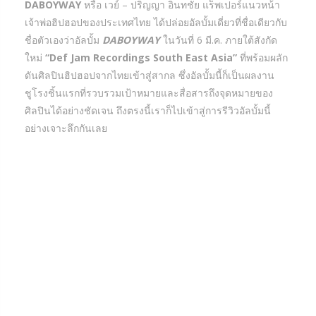
DABOYWAY
หรือ เวย์ – ปริญญา อินทชัย แร็พเปอร์แนวหน้า
เจ้าพ่อฮิปฮอปของประเทศไทย ได้ปล่อยอัลบั้มเดี่ยวที่ชื่อเดียวกับ
ชื่อตัวเองว่าอัลบั้ม
DABOYWAY
ในวันที่ 6 มี.ค. ภายใต้สังกัด
ใหม่
“Def Jam Recordings South East Asia”
ที่พร้อมผลัก
ดันศิลปินฮิปฮอปจากไทยเข้าสู่สากล ซึ่งอัลบั้มนี้ก็เป็นผลงาน
ชูโรงชิ้นแรกที่รวบรวมเป้าหมายและสื่อสารถึงจุดหมายของ
ศิลปินได้อย่างชัดเจน ถึงตรงนี้เราก็ไปเข้าสู่การรีวิวอัลบั้มนี้
อย่างเจาะลึกกันเลย