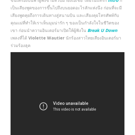
ขึ้นเครื่องบินพาผู้ฟังข้ามทวีปมายังเอเชีย โดยในแทร็ก
Intro
ก็
เป็นเสียงพูดของการขึ้นไปถึงบนยอดอะไรสักแห่งนึง ก่อนที่จะมี
เสียงพูดคุยถึงการเดินทางสู่สนามบิน และเสียงคุยโทรศัพท์กับ
คุณแม่ที่ทำให้เราเห็นมุมน่ารัก ๆ ของเป็นกำลังใจในชีวิตของ
เขา ก่อนนำความอินเตอร์มาเปิดให้ผู้ฟังใน
Break U Down
เพลงที่ได้
Violette Wautier
นักร้องสาวไทยเสียงอินเตอร์มา
ร่วมร้องฮุค