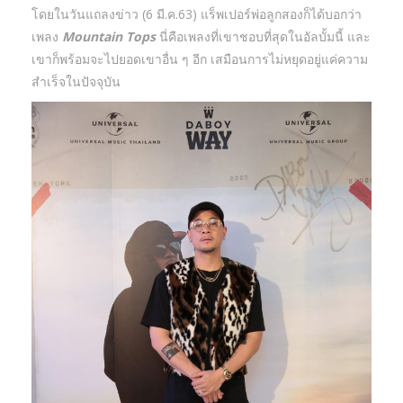
โดยในวันแถลงข่าว (6 มี.ค.63) แร็พเปอร์พ่อลูกสองก็ได้บอกว่า
เพลง
Mountain Tops
นี่คือเพลงที่เขาชอบที่สุดในอัลบั้มนี้ และ
เขาก็พร้อมจะไปยอดเขาอื่น ๆ อีก เสมือนการไม่หยุดอยู่แค่ความ
สำเร็จในปัจจุบัน