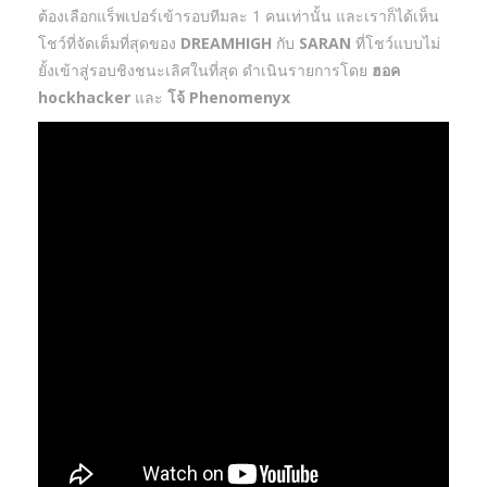
ต้องเลือกแร็พเปอร์เข้ารอบทีมละ 1 คนเท่านั้น และเราก็ได้เห็น
โชว์ที่จัดเต็มที่สุดของ
DREAMHIGH
กับ
SARAN
ที่โชว์แบบไม่
ยั้งเข้าสู่รอบชิงชนะเลิศในที่สุด ดำเนินรายการโดย
ฮอค
hockhacker
และ
โจ้ Phenomenyx