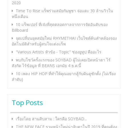
2020
Time To Rise แร็พร่วมสมัยกัมพูชา จ่อแตะ 30 ล้านวิวใน
หนึ่งเดือน
10 แร็พเปอร์ ที่เจ๋งที่สุดตลอดกาลจากการจัดอันดับของ
Billboard
จุดเปลี่ยนยุคสมัยใหม่ RHYMETHAI เว็บไซต์ค้นคำคล้องจอง
อัตโนมัติสำหรับผู้สนใจแต่งแร็พ
"Various Artists หัวข้อ - Topic" ช่องยูทูป คืออะไร
พบกับโชว์ครั้งแรกของ SOYBAD ผู้ไม่เคยเปิดหน้าตา ไร้
สังกัด ไร้ข้อมูล ที่ BEANS เอกมัย 4 ธ.ค.นี้
10 เพลง HIP HOP ที่ทำให้คุณอยากสู้กับฝันดูซักตั้ง (ไม่เรียง
ลำดับ)
Top Posts
เรื่องโดย สามสิบสาม : ใครคือ SOYBAD...
THE NEW FACE รวมหน้าใหม่น่าจับตาในปี 2019 ที่คุณต้อง