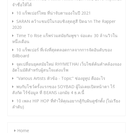
จำชื่อให้ได้
10 แร็พเปอร์ไทย ที่น่าจับตามองในปี 2021
SARAN คว้าแชมป์ในรอบชิงสุดสูสี ปิดฉาก The Rapper
2020
Time To Rise แร็พร่วมสมัยกัมพูชา จ่อแตะ 30 ล้านวิวใน
หนึ่งเดือน
10 แร็พเปอร์ ที่เจ๋งที่สุดตลอดกาลจากการจัดอันดับของ
Billboard
จุดเปลี่ยนยุคสมัยใหม่ RHYMETHAI เว็บไซต์ค้นคำคล้องจอง
อัตโนมัติสำหรับผู้สนใจแต่งแร็พ
"Various Artists หัวข้อ - Topic" ช่องยูทูป คืออะไร
พบกับโชว์ครั้งแรกของ SOYBAD ผู้ไม่เคยเปิดหน้าตา ไร้
สังกัด ไร้ข้อมูล ที่ BEANS เอกมัย 4 ธ.ค.นี้
10 เพลง HIP HOP ที่ทำให้คุณอยากสู้กับฝันดูซักตั้ง (ไม่เรียง
ลำดับ)
Home