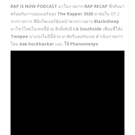
RAP IS NOW PODCAST
มาในรายการ
RAP RECAP
ที่กลับมา
พร้อมกับการออนแอร์ของ
The Rapper 2020
มาต่อใน EP.2
จากรายการ ที่มีแร็พเปอร์คุ้นหน้าพวกเราอย่าง
Blacksheep
มาโชว์โหดในเทปนี้ด้วย อีกทั้งยังมี
I.G Southside
เพื่อนซี้โต้ง
Twopee
มาแข่งในปีนี้ด้วย มาฟังรีแคปกันเลย ดำเนินรายการ
โดย
ฮอค hockhacker
และ
โจ้ Phenomenyx