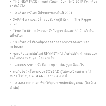
THE NEW FACE รวมหน้าใหม่น่าจับตาในปี 2019 ที่คุณต้อง
จำชื่อให้ได้
10 แร็พเปอร์ไทย ที่น่าจับตามองในปี 2021
SARAN คว้าแชมป์ในรอบชิงสุดสูสี ปิดฉาก The Rapper
2020
Time To Rise แร็พร่วมสมัยกัมพูชา จ่อแตะ 30 ล้านวิวใน
หนึ่งเดือน
10 แร็พเปอร์ ที่เจ๋งที่สุดตลอดกาลจากการจัดอันดับของ
Billboard
จุดเปลี่ยนยุคสมัยใหม่ RHYMETHAI เว็บไซต์ค้นคำคล้องจอง
อัตโนมัติสำหรับผู้สนใจแต่งแร็พ
"Various Artists หัวข้อ - Topic" ช่องยูทูป คืออะไร
พบกับโชว์ครั้งแรกของ SOYBAD ผู้ไม่เคยเปิดหน้าตา ไร้
สังกัด ไร้ข้อมูล ที่ BEANS เอกมัย 4 ธ.ค.นี้
10 เพลง HIP HOP ที่ทำให้คุณอยากสู้กับฝันดูซักตั้ง (ไม่เรียง
ลำดับ)