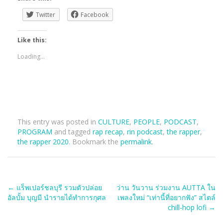
Twitter
Facebook
Like this:
Loading...
This entry was posted in
CULTURE
,
PEOPLE
,
PODCAST
,
PROGRAM
and tagged
rap recap
,
rin podcast
,
the rapper
,
the rapper 2020
. Bookmark the
permalink
.
Post
←
แร็พเปอร์ชลบุรี รวมตัวปล่อย
ว่าน วันวาน ร่วมงาน AUTTA ใน
อัลบั้ม บุญมี นำรายได้ทำการกุศล
เพลงใหม่ “เท่านี้ที่อยากฟัง” สไตล์
navigation
chill-hop lofi
→