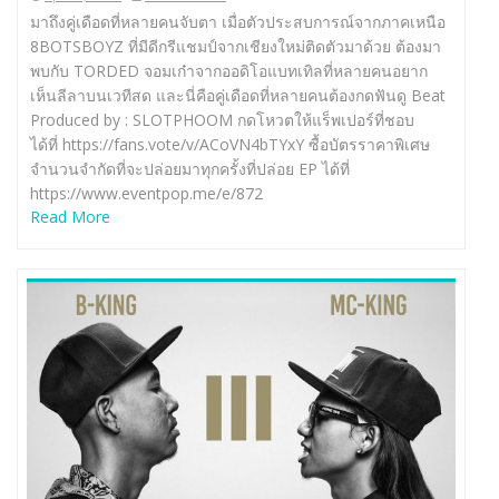
มาถึงคู่เดือดที่หลายคนจับตา เมื่อตัวประสบการณ์จากภาคเหนือ
8BOTSBOYZ ที่มีดีกรีแชมป์จากเชียงใหม่ติดตัวมาด้วย ต้องมา
พบกับ TORDED จอมเก๋าจากออดิโอแบทเทิลที่หลายคนอยาก
เห็นลีลาบนเวทีสด และนี่คือคู่เดือดที่หลายคนต้องกดฟันดู Beat
Produced by : SLOTPHOOM กดโหวตให้แร็พเปอร์ที่ชอบ
ได้ที่ https://fans.vote/v/ACoVN4bTYxY ซื้อบัตรราคาพิเศษ
จำนวนจำกัดที่จะปล่อยมาทุกครั้งที่ปล่อย EP ได้ที่
https://www.eventpop.me/e/872
Read More