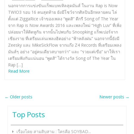
นอกจากการแข่งขันแร็พแบทเทิลสุดมันส์ ในงาน Rap is Now
TWIO3 รอบ 16 คนสุดท้าย ยังมีโชว์จากศิลปินอีกหลายคน ไล่
ตั้งแต่ ZiggaRice เจ้าของเพลง “พูดสิ” ดีกรี Song of The Year
จาก Rap is Now Awards 2016 และเพลงใหม่ “High Luv” ที่เพิ่ง
ปล่อยมาให้ติดหูกัน จากนั้นไปพบกับ Snoopking แร็พเปอร์จาก
เชียงราย ที่เตรียมเล่นเพลงฮิตอย่าง “ฟ้าหลังฝน” นอกจากนี้ยังมี
Zeesky และ MikeSickFlow จากแก๊ง Z4 Records ที่เตรียมเพลง
มันส์ๆ อย่าง “อยู่คนเดียวสบายกว่า” และ “รวยแต่เขือ” มาให้เรา
เตรียมฟังกันแน่นอน “พูดสิ” ได้รางวัล Song of The Year ใน
Rap […]
Read More
Post
←
Older posts
Newer posts
→
navigation
Top Posts
เรื่องโดย สามสิบสาม : ใครคือ SOYBAD...