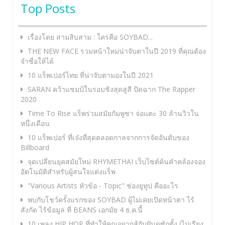
Top Posts
เรื่องโดย สามสิบสาม : ใครคือ SOYBAD...
THE NEW FACE รวมหน้าใหม่น่าจับตาในปี 2019 ที่คุณต้อง
จำชื่อให้ได้
10 แร็พเปอร์ไทย ที่น่าจับตามองในปี 2021
SARAN คว้าแชมป์ในรอบชิงสุดสูสี ปิดฉาก The Rapper
2020
Time To Rise แร็พร่วมสมัยกัมพูชา จ่อแตะ 30 ล้านวิวใน
หนึ่งเดือน
10 แร็พเปอร์ ที่เจ๋งที่สุดตลอดกาลจากการจัดอันดับของ
Billboard
จุดเปลี่ยนยุคสมัยใหม่ RHYMETHAI เว็บไซต์ค้นคำคล้องจอง
อัตโนมัติสำหรับผู้สนใจแต่งแร็พ
"Various Artists หัวข้อ - Topic" ช่องยูทูป คืออะไร
พบกับโชว์ครั้งแรกของ SOYBAD ผู้ไม่เคยเปิดหน้าตา ไร้
สังกัด ไร้ข้อมูล ที่ BEANS เอกมัย 4 ธ.ค.นี้
10 เพลง HIP HOP ที่ทำให้คุณอยากสู้กับฝันดูซักตั้ง (ไม่เรียง