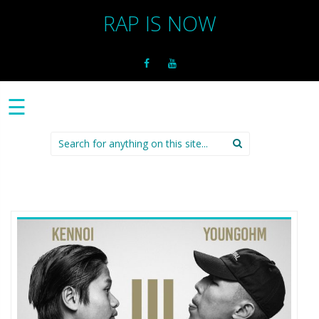
RAP IS NOW
☰
Search
for: