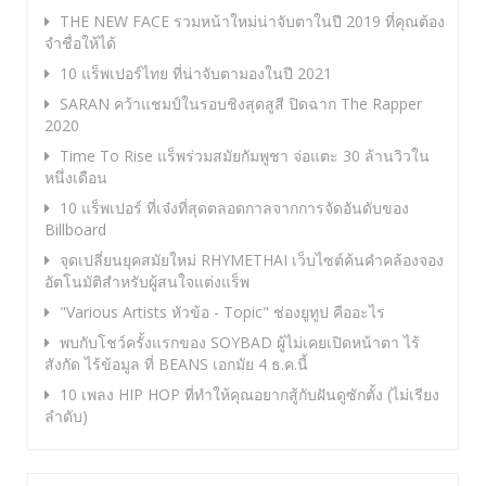
THE NEW FACE รวมหน้าใหม่น่าจับตาในปี 2019 ที่คุณต้อง
จำชื่อให้ได้
10 แร็พเปอร์ไทย ที่น่าจับตามองในปี 2021
SARAN คว้าแชมป์ในรอบชิงสุดสูสี ปิดฉาก The Rapper
2020
Time To Rise แร็พร่วมสมัยกัมพูชา จ่อแตะ 30 ล้านวิวใน
หนึ่งเดือน
10 แร็พเปอร์ ที่เจ๋งที่สุดตลอดกาลจากการจัดอันดับของ
Billboard
จุดเปลี่ยนยุคสมัยใหม่ RHYMETHAI เว็บไซต์ค้นคำคล้องจอง
อัตโนมัติสำหรับผู้สนใจแต่งแร็พ
"Various Artists หัวข้อ - Topic" ช่องยูทูป คืออะไร
พบกับโชว์ครั้งแรกของ SOYBAD ผู้ไม่เคยเปิดหน้าตา ไร้
สังกัด ไร้ข้อมูล ที่ BEANS เอกมัย 4 ธ.ค.นี้
10 เพลง HIP HOP ที่ทำให้คุณอยากสู้กับฝันดูซักตั้ง (ไม่เรียง
ลำดับ)