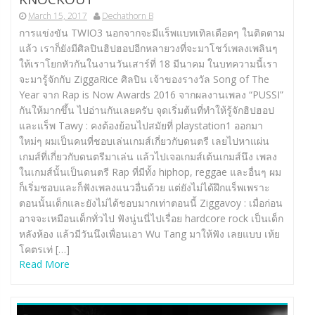
March 15, 2017
Dechathorn B
การแข่งขัน TWIO3 นอกจากจะมีแร็พแบทเทิลเดือดๆ ในติดตาม
แล้ว เราก็ยังมีศิลปินฮิปฮอปอีกหลายวงที่จะมาโชว์เพลงเพลินๆ
ให้เราโยกหัวกันในงานวันเสาร์ที่ 18 มีนาคม ในบทความนี้เรา
จะมารู้จักกับ ZiggaRice ศิลปิน เจ้าของรางวัล Song of The
Year จาก Rap is Now Awards 2016 จากผลงานเพลง “PUSSI”
กันให้มากขึ้น ไปอ่านกันเลยครับ จุดเริ่มต้นที่ทำให้รู้จักฮิปฮอป
และแร็พ Tawy : คงต้องย้อนไปสมัยที่ playstation1 ออกมา
ใหม่ๆ ผมเป็นคนที่ชอบเล่นเกมส์เกี่ยวกับดนตรี เลยไปหาแผ่น
เกมส์ที่เกี่ยวกับดนตรีมาเล่น แล้วไปเจอเกมส์เต้นเกมส์นึง เพลง
ในเกมส์นั้นเป็นดนตรี Rap ที่มีทั้ง hiphop, reggae และอื่นๆ ผม
ก็เริ่มชอบและก็ฟังเพลงแนวอื่นด้วย แต่ยังไม่ได้ฝึกแร็พเพราะ
ตอนนั้นเด็กและยังไม่ได้ชอบมากเท่าตอนนี้ Ziggavoy : เมื่อก่อน
อาจจะเหมือนเด็กทั่วไป ฟังนู่นนี่ไปเรื่อย hardcore rock เป็นเด็ก
หลังห้อง แล้วมีวันนึงเพื่อนเอา Wu Tang มาให้ฟัง เลยแบบ เห้ย
โคตรเท่ […]
Read More