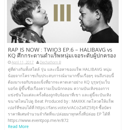
RAP IS NOW : TWIO3 EP.6 – HALIBAVG vs
KQ ศึกกระดานดำแร็พหนุ่มเจอระดับผู้ปกครอง
April 11, 2017
Dechathorn B
คู่ที่ต่างกันทั้งสไตล์ รุ่น และเนื้อหาของแร็พ HALIBAVG หนุ่ม
น้อยจากโคราชเก็บประสบการณ์มามากขึ้นเรื่อยๆ จนถึงรอบนี้
ต้องมาเจอกับของแข็งที่ยากจะคาดเดาอย่าง KQ บุรุษรุ่นเว็บ
บอร์ด ผู้ขึ้นชื่อเรื่องความเป็นนักกลอน ความบันเทิงของการ
แข่งขันในแต่ละครั้งต้องถูกจับจ้องมาที่เขา และคู่นี้จะบันเทิง
ขนาดไหนไปดู Beat Produced by : MAXKK กดโหวตให้แร็พ
เปอร์ที่ชอบได้ที่ https://fans.vote/v/ACoZaRZ5RJ4 ซื้อบัตร
ราคาพิเศษจำนวนจำกัดที่จะปล่อยมาทุกครั้งที่ปล่อย EP ได้ที่
https://www.eventpop.me/e/872
Read More