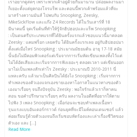
เราอยากดูสดๆ เพราะพวกเค้าอยู่ด้วยกันมานาน ปล่อยผลงานมา
ก็เยอะตั้งแต่ยุคกองโจรแร็พ และตอนนี้พวกเค้าพร้อมแล้วที่จะ
มาสร้างความมันส์ ไปพบกับ Snoopking, Zeesky,
MikeSickFlow และแก๊ง Z4 Records ได้ในวันเสาร์ที่ 18
มีนาคมนี้ จุดเริ่มต้นที่ทำให้รู้จักฮิปฮอปและแร็พ Snoopking
: เป็นดนตรีประเภทแรกที่ได้ยินครั้งแรกแล้วชอบแนวนี้มาตลอด
Zeesky : แคมฟร็อก เลยครับ ได้ยินครั้งแรกเลย อยู่กับฮิปฮอปมา
ตั้งแต่เมื่อไหร่ Snoopking : ประมาณมัธยมต้น อายุ 17-18 สมัย
นั้นยังไม่มีคอมพิวเตอร์แต่เริ่มจากการเริ่มหัดเขียนเพลงทิ้งไว้แต่
ไม่ได้อัดเสียงเเละเริ่มจากการฟังเยอะๆ ตลอดเวลา แต่เขียนออก
มาไม่เป็นเพลงสักเท่าไร Zeesky : ประมาณปี 2010-2011 นี่
แหละครับ แล้วมาเป็นศิลปินได้ยังไง Snoopking : เริ่มจากการ
ทำเพลงของตัวเองแจกเองขายเองหาโอกาสในแนวทางของตัว
เองมาเรื่อยๆ จนถึงปัจจุบัน Zeesky : พอใจรักแล้วเราก็หาคน
สอน ขอคำปรึกษามาเรื่อยๆ ครับ ผลงานในอดีตที่อยากให้ตาม
ไปฟัง 3 เพลง Snoopking : เมื่อก่อนจะชอบทำเพลงเนื้อหา
รุนแรงแบบอันเดอร์กราวด์ ก่อนยุคที่จะมีไมค์คอนเดนเซอร์ แล้ว
ค่อยเรียนรู้ด้วยตัวเองจนถึงเริ่มชอบหัดร้องและเล่าเรื่องชีวิตของ
ตัวเอง และ […]
Read More