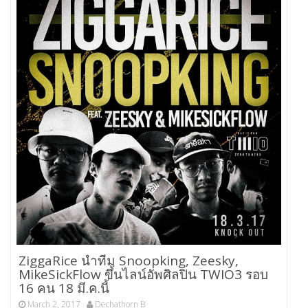
ZiggaRice นำทีม Snoopking, Zeesky,
MikeSickFlow ขึ้นไลน์อัพศิลปิน TWIO3 รอบ
16 คน 18 มี.ค.นี้
March 2, 2017
Dechathorn B