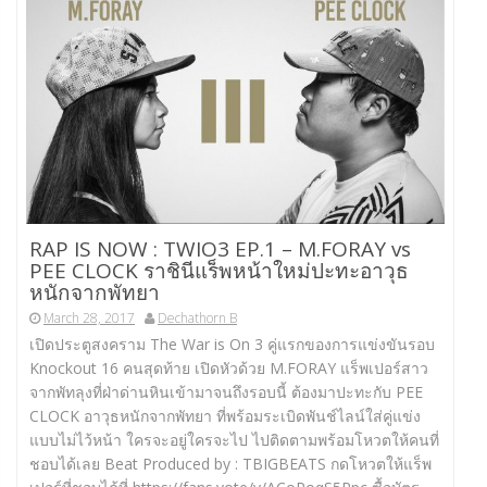
RAP IS NOW : TWIO3 EP.1 – M.FORAY vs
PEE CLOCK ราชินีแร็พหน้าใหม่ปะทะอาวุธ
หนักจากพัทยา
March 28, 2017
Dechathorn B
เปิดประตูสงคราม The War is On 3 คู่แรกของการแข่งขันรอบ
Knockout 16 คนสุดท้าย เปิดหัวด้วย M.FORAY แร็พเปอร์สาว
จากพัทลุงที่ฝ่าด่านหินเข้ามาจนถึงรอบนี้ ต้องมาปะทะกับ PEE
CLOCK อาวุธหนักจากพัทยา ที่พร้อมระเบิดพันช์ไลน์ใส่คู่แข่ง
แบบไม่ไว้หน้า ใครจะอยู่ใครจะไป ไปติดตามพร้อมโหวตให้คนที่
ชอบได้เลย Beat Produced by : TBIGBEATS กดโหวตให้แร็พ