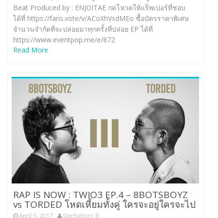
Beat Produced by : ENJOITAE กดโหวตให้แร็พเปอร์ที่ชอบ
ได้ที่ https://fans.vote/v/ACoXhVsdMEo ซื้อบัตรราคาพิเศษ
จำนวนจำกัดที่จะปล่อยมาทุกครั้งที่ปล่อย EP ได้ที่
https://www.eventpop.me/e/872
Read More
RAP IS NOW : TWIO3 EP.4 – 8BOTSBOYZ
vs TORDED โหดเหี้ยมทั้งคู่ ใครจะอยู่ใครจะไป
April 6, 2017
Dechathorn B