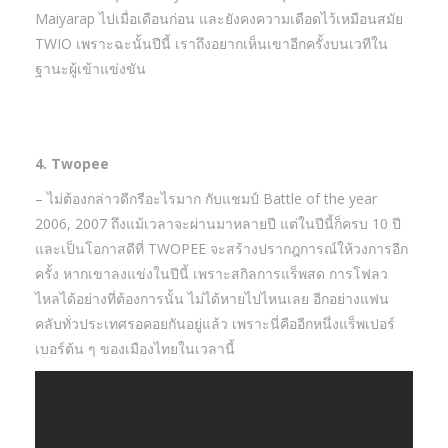
Maiyarap ไปเมื่อเดือนก่อน และยังคงความเดือดไว้เหมือนสมัย
TWIO เพราะฉะนั้นปีนี้ เราถึงอยากเห็นเขาอีกครั้งบนเวทีใน
ฐานะผู้เข้าแข่งขัน
4. Twopee
– ไม่ต้องกล่าวดีกรีอะไรมาก กับแชมป์ Battle of the year
2006, 2007 ถึงแม้เวลาจะผ่านมาหลายปี แต่ในปีนี้ก็ครบ 10 ปี
และเป็นโอกาสดีที่ TWOPEE จะสร้างปรากฎการณ์ให้วงการอีก
ครั้ง หากเขาลงแข่งในปีนี้ เพราะสกิลการแร็พสด การโฟลว
ไหลได้อย่างที่ต้องการนั้น ไม่ได้หายไปไหนเลย อีกอย่างแฟน
คลับทั่วประเทศรอคอยกันอยู่แล้ว เพราะนี่คืออีกหนึ่งแร็พเปอร์
เบอร์ต้น ๆ ของเมืองไทยในเวลานี้