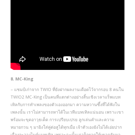
8. MC-King
– แชมป์เก่าจาก TWIO ที่ยังฝากผลงานเดือดไว้จากรอบ 8 คนใน
TWIO2 MC-King เป็นคนที่แตกต่างอย่างสิ้นเชิงเวลาแร็พแบท
เทิลกับการทำเพลงของตัวเองออกมา ความหวานซึ้งที่ได้ฟังใน
เพลงนั้น เราไม่สามารถหาได้ในเวทีแบทเทิลแน่นอน เพราะเขา
พร้อมจะขุดอาวุธเด็ด การเปรียบเปรย ลูกเล่นคำและความ
หมายกวน ๆ มายิงใส่คู่ต่อสูได้ทุกเมื่อ เจ้าตัวเองยังไม่ได้เอ่ยปาก
เรื่องจะวางไมค์แบทเทิล เพราะฉะนั้นเราก็อยากให้เขากลับมา