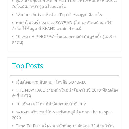
จุดเปลี่ยนยุคสมัยใหม่ RHYMETHAI เว็บไซต์ค้นคำคล้องจอง
อัตโนมัติสำหรับผู้สนใจแต่งแร็พ
"Various Artists หัวข้อ - Topic" ช่องยูทูป คืออะไร
พบกับโชว์ครั้งแรกของ SOYBAD ผู้ไม่เคยเปิดหน้าตา ไร้
สังกัด ไร้ข้อมูล ที่ BEANS เอกมัย 4 ธ.ค.นี้
10 เพลง HIP HOP ที่ทำให้คุณอยากสู้กับฝันดูซักตั้ง (ไม่เรียง
ลำดับ)
Top Posts
เรื่องโดย สามสิบสาม : ใครคือ SOYBAD...
THE NEW FACE รวมหน้าใหม่น่าจับตาในปี 2019 ที่คุณต้อง
จำชื่อให้ได้
10 แร็พเปอร์ไทย ที่น่าจับตามองในปี 2021
SARAN คว้าแชมป์ในรอบชิงสุดสูสี ปิดฉาก The Rapper
2020
Time To Rise แร็พร่วมสมัยกัมพูชา จ่อแตะ 30 ล้านวิวใน