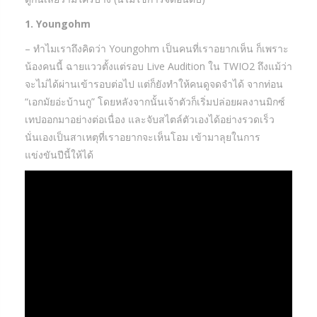
1. Youngohm
– ทำไมเราถึงคิดว่า Youngohm เป็นคนที่เราอยากเห็น ก็เพราะ
น้องคนนี้ ฉายแววตั้งแต่รอบ Live Audition ใน TWIO2 ถึงแม้ว่า
จะไม่ได้ผ่านเข้ารอบต่อไป แต่ก็ยังทำให้คนดูจดจำได้ จากท่อน
“เอกมัยอ่ะบ้านกู” โดยหลังจากนั้นเจ้าตัวก็เริ่มปล่อยผลงานมิกซ์
เทปออกมาอย่างต่อเนื่อง และจับสไตล์ตัวเองได้อย่างรวดเร็ว
นั่นเองเป็นสาเหตุที่เราอยากจะเห็นโอม เข้ามาลุยในการ
แข่งขันปีนี้ให้ได้