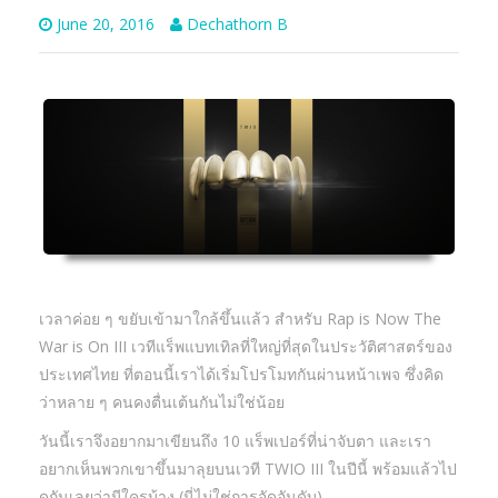
June 20, 2016
Dechathorn B
เวลาค่อย ๆ ขยับเข้ามาใกล้ขึ้นแล้ว สำหรับ Rap is Now The
War is On III เวทีแร็พแบทเทิลที่ใหญ่ที่สุดในประวัติศาสตร์ของ
ประเทศไทย ที่ตอนนี้เราได้เริ่มโปรโมทกันผ่านหน้าเพจ ซึ่งคิด
ว่าหลาย ๆ คนคงตื่นเต้นกันไม่ใช่น้อย
วันนี้เราจึงอยากมาเขียนถึง 10 แร็พเปอร์ที่น่าจับตา และเรา
อยากเห็นพวกเขาขึ้นมาลุยบนเวที TWIO III ในปีนี้ พร้อมแล้วไป
ดูกันเลยว่ามีใครบ้าง (นี่ไม่ใช่การจัดอันดับ)