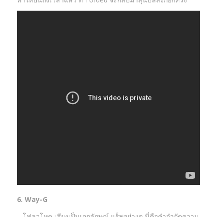
6. Way-G
– โฟลวโหด เสียงเป็นเอกลักษณ์ แร็พอย่างดุ นี่คือคำจำกัดความ