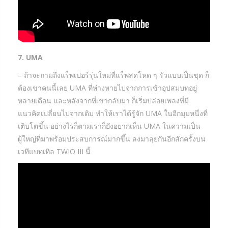
7. UMA
– ถ้าจะถามถึงแร็พเปอร์รุ่นใหม่ที่แร็พสดโหด ๆ รัวแบบเป็นชุด ก็
ต้องเขาคนนี้เลย UMA ที่ห่างหายไปจากการเข้าอุปสมบทอยู่
หลายเดือน และหลังจากที่เขากลับมา ก็เริ่มปล่อยเพลงที่มี
แนวคิดเปลี่ยนไปจากเดิม ทำให้เราได้รู้จัก UMA ในอีกมุมหนึ่งที่
เติบโตขึ้น อย่างไรก็ตามเราก็ยังอยากเห็น UMA ในความเป็น
ผู้ใหญ่ที่มาพร้อมประสบการณ์มากขึ้น ลงมาลุยกันอีกสักครั้งบน
เวทีแบทเทิล TWIO III นี้