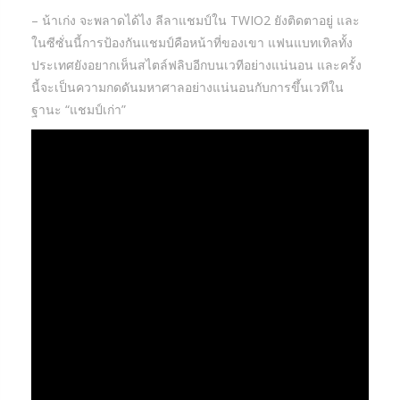
– น้าเก่ง จะพลาดได้ไง ลีลาแชมป์ใน TWIO2 ยังติดตาอยู่ และ
ในซีซั่นนี้การป้องกันแชมป์คือหน้าที่ของเขา แฟนแบทเทิลทั้ง
ประเทศยังอยากเห็นสไตล์ฟลิบอีกบนเวทีอย่างแน่นอน และครั้ง
นี้จะเป็นความกดดันมหาศาลอย่างแน่นอนกับการขึ้นเวทีใน
ฐานะ “แชมป์เก่า”