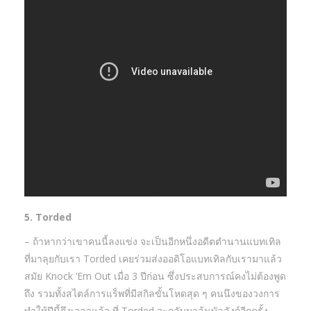
5. Torded
– ถ้าหากว่าเขาคนนี้ลงแข่ง จะเป็นอีกหนึ่งอดีตตำนานแบทเทิล
ที่มาลุยกับเรา Torded เคยร่วมส่งออดิโอแบทเทิลกับเรามาแล้ว
สมัย Knock ‘Em Out เมื่อ 3 ปีก่อน ซึ่งประสบการณ์คงไม่ต้องพูด
ถึง รวมทั้งสไตล์การแร็พที่มีสกิลขั้นโหดสุด ๆ คนนึงของวงการ
ทำให้ปีนี้ถึงเวลาแล้ว ที่ Torded จะกลับมาลุ้นบัลลังก์อีกครั้ง