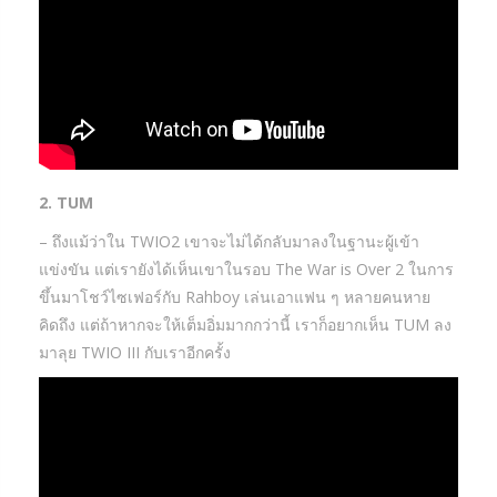
2. TUM
– ถึงแม้ว่าใน TWIO2 เขาจะไม่ได้กลับมาลงในฐานะผู้เข้า
แข่งขัน แต่เรายังได้เห็นเขาในรอบ The War is Over 2 ในการ
ขึ้นมาโชว์ไซเฟอร์กับ Rahboy เล่นเอาแฟน ๆ หลายคนหาย
คิดถึง แต่ถ้าหากจะให้เต็มอิ่มมากกว่านี้ เราก็อยากเห็น TUM ลง
มาลุย TWIO III กับเราอีกครั้ง