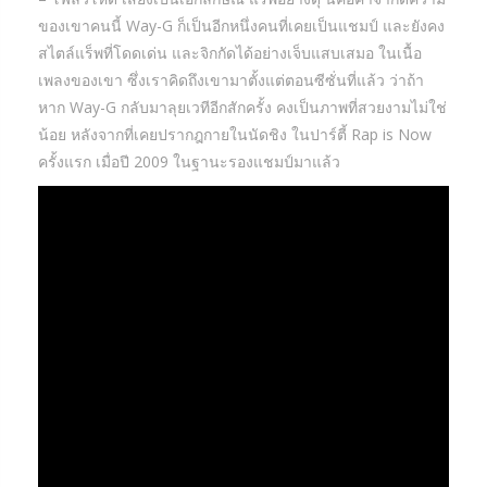
ของเขาคนนี้ Way-G ก็เป็นอีกหนึ่งคนที่เคยเป็นแชมป์ และยังคง
สไตล์แร็พที่โดดเด่น และจิกกัดได้อย่างเจ็บแสบเสมอ ในเนื้อ
เพลงของเขา ซึ่งเราคิดถึงเขามาตั้งแต่ตอนซีซั่นที่แล้ว ว่าถ้า
หาก Way-G กลับมาลุยเวทีอีกสักครั้ง คงเป็นภาพที่สวยงามไม่ใช่
น้อย หลังจากที่เคยปรากฎกายในนัดชิง ในปาร์ตี้ Rap is Now
ครั้งแรก เมื่อปี 2009 ในฐานะรองแชมป์มาแล้ว