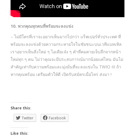
10. พวกคุณทุกคนที่พร้อมจะลงแข่ง
– ไม่มีใครที่เราจะอยากเห็นมากไปกว่า แร็พเปอร์ทั่วประเทศ ที่
พร้อมจะลงแข่งด้วยความกระหายใจในชัยชนะบนเวทีแบทเทิล
เราอยากเห็นสิ่งใหม่ ๆ ไอเดียเจ๋ง ๆ คำที่คมคายเจ็บลึกจากหน้า
ใหม่ทุก ๆ คน ไม่ว่าคุณจะมีประสบการณ์มากน้อยแค่ไหน มันไม่
สำคัญเท่ากับความพร้อมและมุ่งมั่นที่จะลงแข่งใน TWIO III ถ้า
หากคุณพร้อม เตรียมตัวให้ดี เปิดรับสมัครเมื่อไหร่ ส่งมา !
Share this:
Twitter
Facebook
Like this: