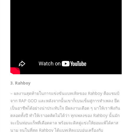
3. Rahboy
– ผลงานสุดท้ายในการแข่งขันแบทเทิลของ Rahboy คือแชมป์
จาก RAP GOD และหลังจากนั้นเขาก็เบนเข็มสู่การทำเพลง ยึด
เป็นอาชีพได้อย่างน่าประทับใจ มีผลงานเดือด ๆ มาให้เราฟังกัน
ตลอดทั้งปี ทำให้เราอดคิดไม่ได้ว่า ทุกเพลงของ Rahboy นั้นมัก
จะเป็นท่อนแร็พที่เดือดดาล พร้อมจะดิสคู่แข่งให้ยอมแพ้ได้คาส
นาม จนในที่สุด Rahboy ได้แบทเทิลแบบอุ่นเครื่องกับ