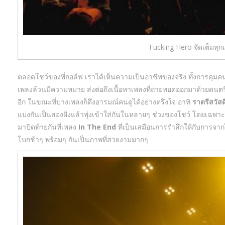
Fucking Hero จัดเต็มทุก
ตลอดโชว์ของพี่กอล์ฟ เราได้เห็นความเป็นอาชีพของจริง ทั้งการคุมคนด
เพลงล้วนมีความหมาย ส่งต่อถึงเนื้อหาเพลงที่ถ่ายทอดออกมาด้วยดนตรีส
อีก ในขณะที่บางเพลงก็ดึงอารมณ์คนดูได้อย่างตรึงใจ อาทิ
ราตรีสวัสดิ
แบ่งกันเป็นสองฝั่งแล้วพุ่งเข้าใส่กันในหลายๆ ช่วงของโชว์ โดยเฉพาะเ
มาปิดท้ายกันที่เพลง
In The End
ที่เป็นเสมือนการรำลึกให้กับการจ
โบกช้าๆ พร้อมๆ กันเป็นภาพที่สวยงามมากๆ