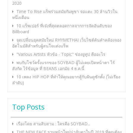
2020
Time To Rise แร็พร่วมสมัยกัมพูชา จ่อแตะ 30 ล้านวิวใน
หนึ่งเดือน
10 แร็พเปอร์ ที่เจ๋งที่สุดตลอดกาลจากการจัดอันดับของ
Billboard
จุดเปลี่ยนยุคสมัยใหม่ RHYMETHAI เว็บไซต์ค้นคำคล้องจอง
อัตโนมัติสำหรับผู้สนใจแต่งแร็พ
"Various Artists หัวข้อ - Topic" ช่องยูทูป คืออะไร
พบกับโชว์ครั้งแรกของ SOYBAD ผู้ไม่เคยเปิดหน้าตา ไร้
สังกัด ไร้ข้อมูล ที่ BEANS เอกมัย 4 ธ.ค.นี้
10 เพลง HIP HOP ที่ทำให้คุณอยากสู้กับฝันดูซักตั้ง (ไม่เรียง
ลำดับ)
Top Posts
เรื่องโดย สามสิบสาม : ใครคือ SOYBAD...
THE NEW FACE รวมหน้าใหม่น่าจับตาในปี 2019 ที่คุณต้อง