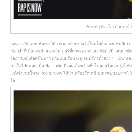
Posneg ดีเจโปรดิวเซอร์ วั
ก่อนจะเปิดแบทเทิลเราก็มีการมอบถ้วยรางวัลใหม่ให้กับสองแชมป์เก่า
Match ที่เป็นการนำสองแร็พเปอร์ที่ตกรอบจากรอบ 8ALIVE กลับมาซัดกั
งัดอารมณ์เดือดขึ้นมาซัดกันแบบร้อนระอุ จนพิธีกรทั้งสอง 1-Flow แ
เบาใจไปหน่อย เมื่อ Hassadin ที่ถอดเสื้อขว้างทิ้งไปตอนไหนไม่รู้ ก็
แข่งขันวันนี้ทาง Rap is Now ได้นำเครื่องวัดเดซิเบลมาเป็นอุปกรณ์ในก
ได้