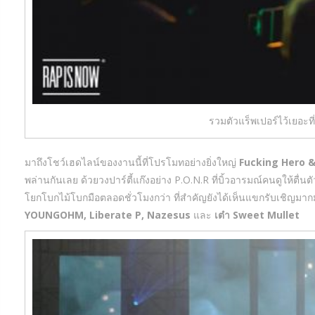
รวมตัวแร็พเปอร์ไว้เยอะท
มาถึงโชว์เฮดไลน์ของงานนี้ที่โปรโมทอย่างยิ่งใหญ่
Fucking Hero &
พล่านกันเลย ด้วยวงปาร์ตี้แก๊งอย่าง P.O.N.R ที่บิ้วอารมณ์คนดูให้ตื่นต
โยกโบกไม้โบกมือตลอดชั่วโมงกว่า ที่สำคัญยังได้เห็นแขกรับเชิญมาก
YOUNGOHM, Liberate P, Nazesus
และ
เต๋า Sweet Mullet