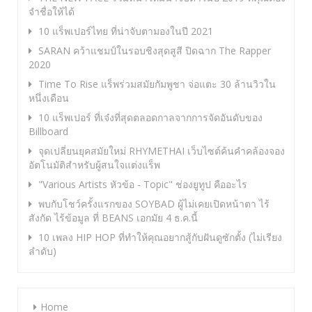
จำชื่อให้ได้
10 แร็พเปอร์ไทย ที่น่าจับตามองในปี 2021
SARAN คว้าแชมป์ในรอบชิงสุดสูสี ปิดฉาก The Rapper
2020
Time To Rise แร็พร่วมสมัยกัมพูชา จ่อแตะ 30 ล้านวิวใน
หนึ่งเดือน
10 แร็พเปอร์ ที่เจ๋งที่สุดตลอดกาลจากการจัดอันดับของ
Billboard
จุดเปลี่ยนยุคสมัยใหม่ RHYMETHAI เว็บไซต์ค้นคำคล้องจอง
อัตโนมัติสำหรับผู้สนใจแต่งแร็พ
"Various Artists หัวข้อ - Topic" ช่องยูทูป คืออะไร
พบกับโชว์ครั้งแรกของ SOYBAD ผู้ไม่เคยเปิดหน้าตา ไร้
สังกัด ไร้ข้อมูล ที่ BEANS เอกมัย 4 ธ.ค.นี้
10 เพลง HIP HOP ที่ทำให้คุณอยากสู้กับฝันดูซักตั้ง (ไม่เรียง
ลำดับ)
Home