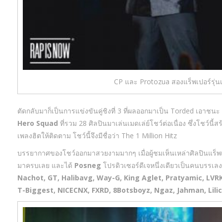
CP และ Protozua สองแร็พเปอร์รุ่น
ตัดกลับมาก็เป็นการแข่งขันคู่ชิงที่ 3 ที่ผลออกมาเป็น Torded เอาชนะ 
Hero Squad
ที่รวม 28 ศิลปินมาเล่นเมดเล่ย์โชว์ต่อเนื่อง ซึ่งโชว์
เพลงฮิตให้ติดตาม โชว์นี้จึงมีชื่อว่า The 1 Million Hitz
บรรยากาศของโชว์ออกมาสวยงามมากๆ เมื่อผู้ชมเห็นเหล่าศิลปินแร็พเป
มาครบเลย และได้
Posneg
โปรดิวเซอร์ดีเจหนึ่งเดียวเป็นคนบรรเลงค
Nachot, GT, Halibavg, Way-G, King Aglet, Pratyamic, LVRK
T-Biggest, NICECNX, FXRD, 8Botsboyz, Ngaz, Jahman, Lili