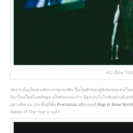
KQ เฉือน Tord
ถัดจากนั้นเป็นช่วงพักเบรกคู่แข่งขัน จึงเป็นคิวของคู่พิเศษของเล่นใ
ก็มาในสไตล์โอลด์สคูล แร็พกันแบบเก๋าๆ มีลูกเล่นในไรห์มอย่างมีเอก
อย่างชัดเจน และทั้งคู่ก็คือ
Protozua
อดีตแชมป์
Rap is Now Nort
Battle of The Year มาแล้ว