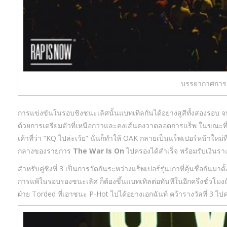
บรรยากาศการเ
การแข่งขันในรอบชิงชนะเลิศนั้นแบทเทิลกันได้อย่างสูสีทั้งสองรอบ จนต
ด้วยการเตรียมตัวที่เหนือกว่าและคงเส้นคงวาตลอดการแร็พ ในขณะที่
เค้าที่ว่า “KQ ไปล่ะเว้ย” นั่นก็ทำให้ OAK กลายเป็นแร็พเปอร์หน้าใหม
กลางของรายการ
The War Is On
ไปครองได้สำเร็จ พร้อมรับเงินรา
สำหรับคู่ชิงที่ 3 เป็นการวัดกันระหว่างแร็พเปอร์รุ่นเก่าที่คุ้นชื่อกันม
การแพ้ในรอบรองชนะเลิศ ก็ต้องขึ้นแบทเทิลต่อทันทีในอีกครึ่งชั่วโมงถั
ฝ่าย Torded ที่เอาชนะ P-Hot ไปได้อย่างเอกฉันท์ คว้ารางวัลที่ 3 ไ