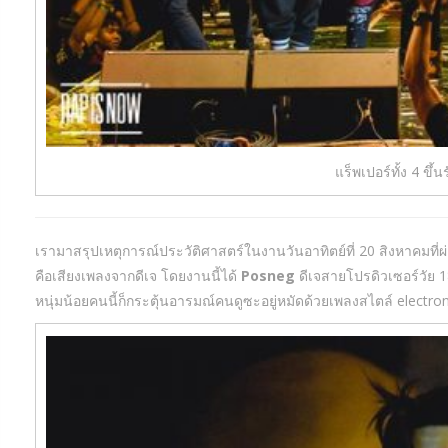
แร็พเปอร์ทั้ง 4 ขึ
เรามาสรุปเหตุการณ์ประวัติศาสตร์ในงานวันอาทิตย์ที่ 20 สิงหาคมที่ผ่านม
คือเสียงเพลงจากดีเจ โดยงานนี้ได้
Posneg
ดีเจสายโปรดิวเซอร์วัย 18
หนุ่มน้อยคนนี้ก็กระตุ้นอารมณ์คนดูซะอยู่หมัดด้วยเพลงสไตล์ electro