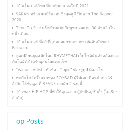
10 แร็พเปอร์ไทย ที่น่าจับตามองในปี 2021
SARAN คว้าแชมป์ในรอบชิงสุดสูสี ปิดฉาก The Rapper
2020
Time To Rise แร็พร่วมสมัยกัมพูชา จ่อแตะ 30 ล้านวิวใน
หนึ่งเดือน
10 แร็พเปอร์ ที่เจ๋งที่สุดตลอดกาลจากการจัดอันดับของ
Billboard
จุดเปลี่ยนยุคสมัยใหม่ RHYMETHAI เว็บไซต์ค้นคำคล้องจอง
อัตโนมัติสำหรับผู้สนใจแต่งแร็พ
"Various Artists หัวข้อ - Topic" ช่องยูทูป คืออะไร
พบกับโชว์ครั้งแรกของ SOYBAD ผู้ไม่เคยเปิดหน้าตา ไร้
สังกัด ไร้ข้อมูล ที่ BEANS เอกมัย 4 ธ.ค.นี้
10 เพลง HIP HOP ที่ทำให้คุณอยากสู้กับฝันดูซักตั้ง (ไม่เรียง
ลำดับ)
Top Posts