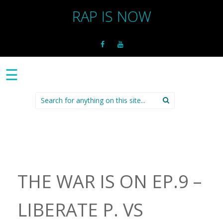
RAP IS NOW
☰
Search
for:
THE WAR IS ON EP.9 –
LIBERATE P. VS