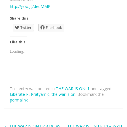
http://goo.gl/deqMMP
Share this:
Twitter
Facebook
Like this:
Loading...
This entry was posted in
THE WAR IS ON: 1
and tagged
Liberate P
,
Pratyamic
,
the war is on
. Bookmark the
permalink
.
←
THE WAR IS ON EP.8 DC VS
THE WAR IS ON EP.10 – P-ZIT