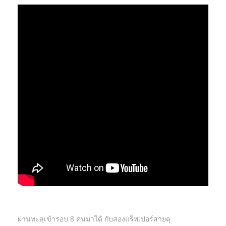
ผ่านทะลุเข้ารอบ 8 คนมาได้ กับสองแร็พเปอร์สายดุ