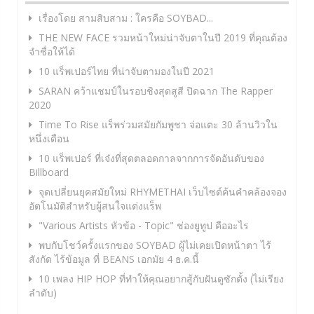
เรื่องโดย สามสิบสาม : ใครคือ SOYBAD...
THE NEW FACE รวมหน้าใหม่น่าจับตาในปี 2019 ที่คุณต้อง
จำชื่อให้ได้
10 แร็พเปอร์ไทย ที่น่าจับตามองในปี 2021
SARAN คว้าแชมป์ในรอบชิงสุดสูสี ปิดฉาก The Rapper
2020
Time To Rise แร็พร่วมสมัยกัมพูชา จ่อแตะ 30 ล้านวิวใน
หนึ่งเดือน
10 แร็พเปอร์ ที่เจ๋งที่สุดตลอดกาลจากการจัดอันดับของ
Billboard
จุดเปลี่ยนยุคสมัยใหม่ RHYMETHAI เว็บไซต์ค้นคำคล้องจอง
อัตโนมัติสำหรับผู้สนใจแต่งแร็พ
"Various Artists หัวข้อ - Topic" ช่องยูทูป คืออะไร
พบกับโชว์ครั้งแรกของ SOYBAD ผู้ไม่เคยเปิดหน้าตา ไร้
สังกัด ไร้ข้อมูล ที่ BEANS เอกมัย 4 ธ.ค.นี้
10 เพลง HIP HOP ที่ทำให้คุณอยากสู้กับฝันดูซักตั้ง (ไม่เรียง
ลำดับ)