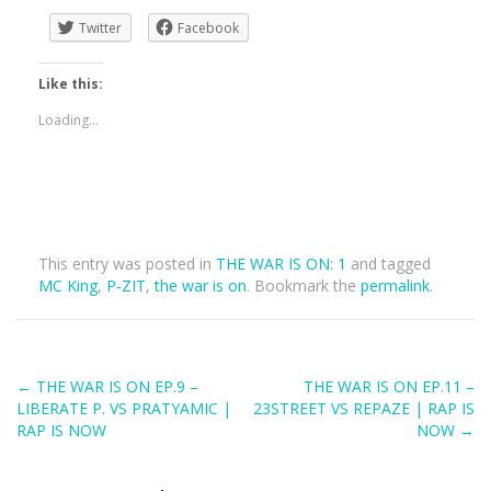
Twitter
Facebook
Like this:
Loading...
This entry was posted in
THE WAR IS ON: 1
and tagged
MC King
,
P-ZIT
,
the war is on
. Bookmark the
permalink
.
Post
←
THE WAR IS ON EP.9 –
THE WAR IS ON EP.11 –
LIBERATE P. VS PRATYAMIC |
23STREET VS REPAZE | RAP IS
navigation
RAP IS NOW
NOW
→