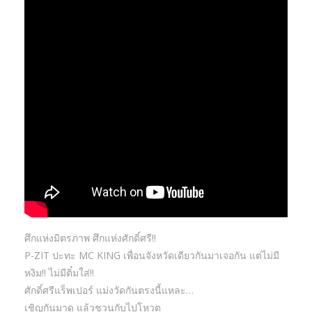
ศึกแห่งมิตรภาพ ศึกแห่งศักดิ์ศรี!!
P-ZIT ปะทะ MC KING เพื่อนจังหวัดเดียวกันมาเจอกัน แต่ไม่มี
หงิม!! ไม่มีติ๋มใส่!!
ศักดิ์ศรีแร็พเปอร์ แม่งวัดกันตรงนี้แหละ…
เชิญกันมาดู แล้วชวนกับไปโหวต