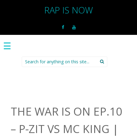
RAP IS NOW
☰
Search
for:
THE WAR IS ON EP.10
– P-ZIT VS MC KING |