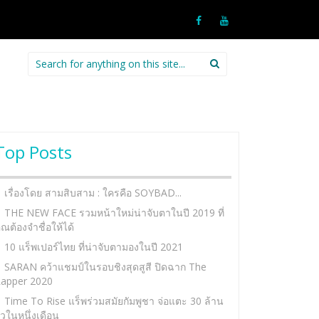
Search
for:
Top Posts
เรื่องโดย สามสิบสาม : ใครคือ SOYBAD...
THE NEW FACE รวมหน้าใหม่น่าจับตาในปี 2019 ที่
ุณต้องจำชื่อให้ได้
10 แร็พเปอร์ไทย ที่น่าจับตามองในปี 2021
SARAN คว้าแชมป์ในรอบชิงสุดสูสี ปิดฉาก The
apper 2020
Time To Rise แร็พร่วมสมัยกัมพูชา จ่อแตะ 30 ล้าน
ิวในหนึ่งเดือน