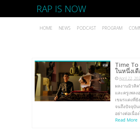
RAP IS NOW
HOME
NEWS
PODCAST
PROGRAM
COMM
Time To R
ในหนึ่งเด
April 22, 20
ผลงานมิวสิค
และครูเพลงอา
เขมรแดงที่ยัง
จนถึงปัจจุบั
อย่างต่อเนื่อ
Read More