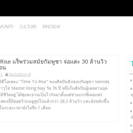
UNITY
CULTURE
RINCREW
ise แร็พร่วมสมัยกัมพูชา จ่อแตะ 30 ล้านวิว
ือน
21
Dechathorn B
วิดีโอเพลง "Time To Rise" ของศิลปินฮิปฮอปกัมพูชา Vannda
วุโส Master Kong Nay วัย 76 ปี หนึ่งในศิลปินผู้เคยผ่านยุค
มีชีวิตอยู่ ได้พุ่งทะยานเป็นไวรัลมาตั้งแต่ช่วงแรกที่เผยแพร่
ค
นเพลงนี้มียอดวิวบนยูทูปไปแล้วกว่า 28.2 ล้านวิว และยังขยับขึ้น
งในระยะเวลายังไม่ถึง 1 เดือน
R
ว