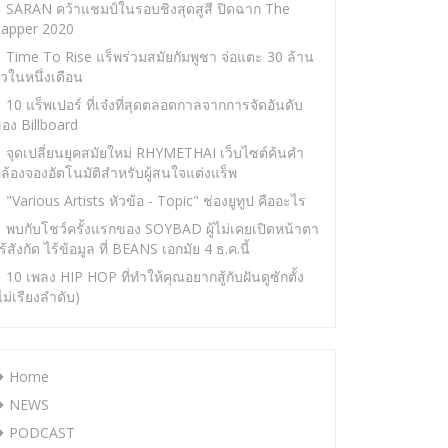
SARAN คว้าแชมป์ในรอบชิงสุดสูสี ปิดฉาก The
apper 2020
Time To Rise แร็พร่วมสมัยกัมพูชา จ่อแตะ 30 ล้าน
ิวในหนึ่งเดือน
10 แร็พเปอร์ ที่เจ๋งที่สุดตลอดกาลจากการจัดอันดับ
อง Billboard
จุดเปลี่ยนยุคสมัยใหม่ RHYMETHAI เว็บไซต์ค้นคำ
ล้องจองอัตโนมัติสำหรับผู้สนใจแต่งแร็พ
"Various Artists หัวข้อ - Topic" ช่องยูทูป คืออะไร
พบกับโชว์ครั้งแรกของ SOYBAD ผู้ไม่เคยเปิดหน้าตา
ร้สังกัด ไร้ข้อมูล ที่ BEANS เอกมัย 4 ธ.ค.นี้
10 เพลง HIP HOP ที่ทำให้คุณอยากสู้กับฝันดูซักตั้ง
ไม่เรียงลำดับ)
Home
NEWS
PODCAST