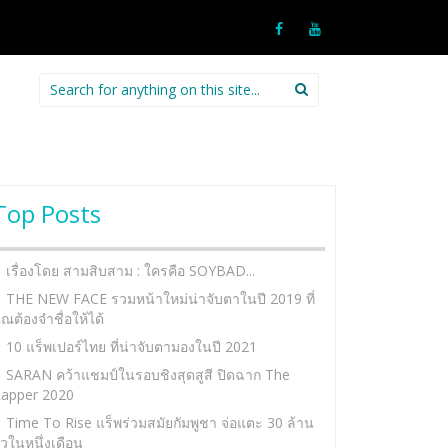
Search
for:
Top Posts
เรื่องโดย สามสิบสาม : ใครคือ SOYBAD...
THE NEW FACE รวมหน้าใหม่น่าจับตาในปี 2019 ที่
ุณต้องจำชื่อให้ได้
10 แร็พเปอร์ไทย ที่น่าจับตามองในปี 2021
SARAN คว้าแชมป์ในรอบชิงสุดสูสี ปิดฉาก The
apper 2020
Time To Rise แร็พร่วมสมัยกัมพูชา จ่อแตะ 30 ล้าน
ิวในหนึ่งเดือน