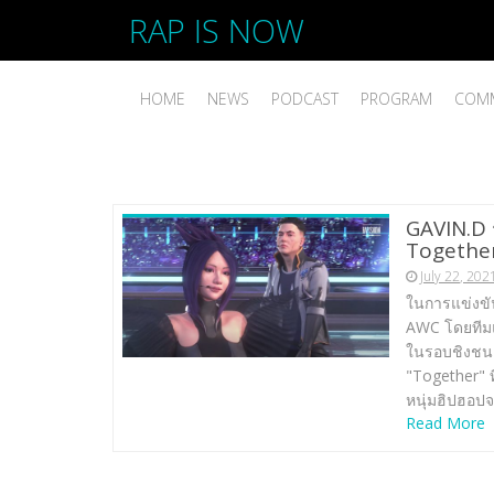
RAP IS NOW
HOME
NEWS
PODCAST
PROGRAM
COMM
GAVIN.D 
Together
July 22, 202
ในการแข่งขั
AWC โดยทีมแ
ในรอบชิงชนะ
"Together" 
หนุ่มฮิปฮอป
Read More