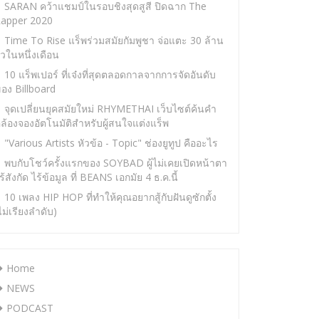
SARAN คว้าแชมป์ในรอบชิงสุดสูสี ปิดฉาก The
apper 2020
Time To Rise แร็พร่วมสมัยกัมพูชา จ่อแตะ 30 ล้าน
ิวในหนึ่งเดือน
10 แร็พเปอร์ ที่เจ๋งที่สุดตลอดกาลจากการจัดอันดับ
อง Billboard
จุดเปลี่ยนยุคสมัยใหม่ RHYMETHAI เว็บไซต์ค้นคำ
ล้องจองอัตโนมัติสำหรับผู้สนใจแต่งแร็พ
"Various Artists หัวข้อ - Topic" ช่องยูทูป คืออะไร
พบกับโชว์ครั้งแรกของ SOYBAD ผู้ไม่เคยเปิดหน้าตา
ร้สังกัด ไร้ข้อมูล ที่ BEANS เอกมัย 4 ธ.ค.นี้
10 เพลง HIP HOP ที่ทำให้คุณอยากสู้กับฝันดูซักตั้ง
ไม่เรียงลำดับ)
Home
NEWS
PODCAST