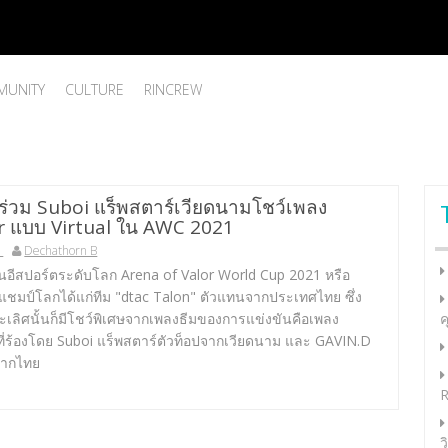
UNITY
CULTURE
RINCREW
ร่วม Suboi แร็พสตาร์เวียดนามโชว์เพลง
 แบบ Virtual ใน AWC 2021
1
Dechathorn B
นอีสปอร์ตระดับโลก Arena of Valor World Cup 2021 หรือ
ชมป์โลกได้แก่ทีม "dtac Talon" ตัวแทนจากประเทศไทย ซึ่ง
เลิศนั้นก็มีโชว์พิเศษจากเพลงธีมของการแข่งขันคือเพลง
ค
ที่ร้องโดย Suboi แร็พสตาร์ตัวท็อปจากเวียดนาม และ GAVIN.D
จากไทย
R
ว