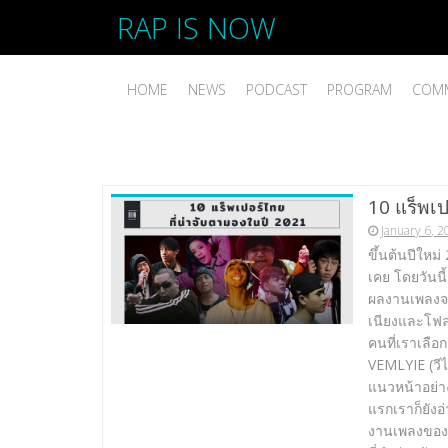
RAP IS NOW
HOME
NEWS
PODCAST
PROGRAM
COMM
10 แร็พเป
January 6, 
ขึ้นต้นปีใหม
เคย โดยวันนี
ผลงานเพลงจ
เนียงและโฟลว
คนที่เราเลือ
VEMLYIE (วีไ
แนวหน้าอย่า
แรกเราก็ยั
งานเพลงของเข