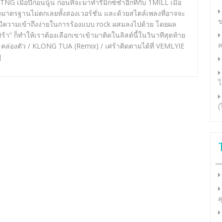
STNG เมื่อปีก่อนนู้น ก่อนที่จะมาทำรีมิกซ์ซ้ำอีกทีกับ 1MILL เมื่อ
ซึ่งมาตรฐานไม่ตกเลยทั้งสองเวอร์ชั่น และด้วยสไตล์เพลงที่อาจจะ
ข
ต่มีความเข้าถึงง่ายในการร้องแบบ rock ผสมลงไปด้วย โดยผล
ศร้า” ก็ทำให้เราต้องเลือกเขาเข้ามาติดในลิสต์นี้ในวินาทีสุดท้าย
ค
คล่องตัว / KLONG TUA (Remix) / เศร้าติดตามได้ที่ VEMLYIE
]
ไ
(
ค