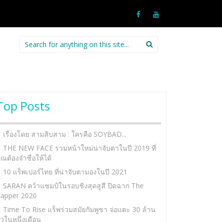
Search
for:
Top Posts
เรื่องโดย สามสิบสาม : ใครคือ SOYBAD...
THE NEW FACE รวมหน้าใหม่น่าจับตาในปี 2019 ที่
ุณต้องจำชื่อให้ได้
10 แร็พเปอร์ไทย ที่น่าจับตามองในปี 2021
SARAN คว้าแชมป์ในรอบชิงสุดสูสี ปิดฉาก The
apper 2020
Time To Rise แร็พร่วมสมัยกัมพูชา จ่อแตะ 30 ล้าน
ิวในหนึ่งเดือน