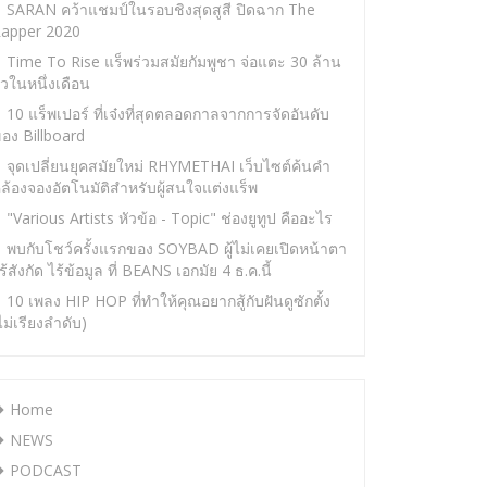
SARAN คว้าแชมป์ในรอบชิงสุดสูสี ปิดฉาก The
apper 2020
Time To Rise แร็พร่วมสมัยกัมพูชา จ่อแตะ 30 ล้าน
ิวในหนึ่งเดือน
10 แร็พเปอร์ ที่เจ๋งที่สุดตลอดกาลจากการจัดอันดับ
อง Billboard
จุดเปลี่ยนยุคสมัยใหม่ RHYMETHAI เว็บไซต์ค้นคำ
ล้องจองอัตโนมัติสำหรับผู้สนใจแต่งแร็พ
"Various Artists หัวข้อ - Topic" ช่องยูทูป คืออะไร
พบกับโชว์ครั้งแรกของ SOYBAD ผู้ไม่เคยเปิดหน้าตา
ร้สังกัด ไร้ข้อมูล ที่ BEANS เอกมัย 4 ธ.ค.นี้
10 เพลง HIP HOP ที่ทำให้คุณอยากสู้กับฝันดูซักตั้ง
ไม่เรียงลำดับ)
Home
NEWS
PODCAST