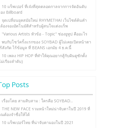
10 แร็พเปอร์ ที่เจ๋งที่สุดตลอดกาลจากการจัดอันดับ
อง Billboard
จุดเปลี่ยนยุคสมัยใหม่ RHYMETHAI เว็บไซต์ค้นคำ
ล้องจองอัตโนมัติสำหรับผู้สนใจแต่งแร็พ
"Various Artists หัวข้อ - Topic" ช่องยูทูป คืออะไร
พบกับโชว์ครั้งแรกของ SOYBAD ผู้ไม่เคยเปิดหน้าตา
ร้สังกัด ไร้ข้อมูล ที่ BEANS เอกมัย 4 ธ.ค.นี้
10 เพลง HIP HOP ที่ทำให้คุณอยากสู้กับฝันดูซักตั้ง
ไม่เรียงลำดับ)
Top Posts
เรื่องโดย สามสิบสาม : ใครคือ SOYBAD...
THE NEW FACE รวมหน้าใหม่น่าจับตาในปี 2019 ที่
ุณต้องจำชื่อให้ได้
10 แร็พเปอร์ไทย ที่น่าจับตามองในปี 2021