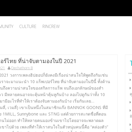
UNITY
CULTURE
RINCREW
อร์ไทย ที่น่าจับตามองในปี 2021
2021
Dechathorn B
่ 2021 วงการเพลงฮิปฮอปก็ยังคงมีเรื่องน่าสนใจให้พูดถึงกันเช่น
้เราจะมาแนะนำ 10 แร็พเปอร์ไทย ที่น่าจับตามองในปีนี้ ทั้งด้าน
นถึงความน่าสนใจของสกิลการแร็พ จนถึงเอกลักษณ์ของสำ
ค
 มีหลายคนอาจจะคุ้นหน้าคุ้นหูกันบ้าง ลองไปดูกันว่าทั้ง 10
กมามีอะไรที่ทำให้เราต้องจับตามองกันบ้าง เริ่มกันเลย…
มลี่, เวมลี่) เขาเป็นหนึ่งในสมาชิกแก๊ง BANNOK GOONS ที่มี
ง 1MILL, Sunnybone และ STNG แต่ด้วยการสะกดชื่อที่ตอน
R
งอ่านไม่ออก ทำให้หลายคนมองข้ามเขาไปโดยอาจจะพลาดผล
าไปด้วย เพลงที่ทำให้เราสนใจในตัวหนุ่มคนนี้คือ “คล่องตัว”
ว