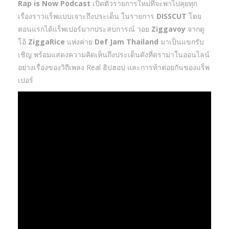
Rap is Now Podcast
เปิดตัวรายการใหม่ที่จะพาไปคุยทุก
เรื่องราวแร็พแบบเจาะถึงประเด็น ในรายการ
DISSCUT
โดย
ตอนแรกได้แร็พเปอร์มากประสบการณ์ วอย
Ziggavoy
จากดู
โอ้
ZiggaRice
แห่งค่าย
Def Jam Thailand
มาเป็นแขกรับ
เชิญ พร้อมแสดงความคิดเห็นถึงประเด็นดังที่ดราม่าในออนไลน์
อย่างเรื่องของวิถีเพลง Real ฮิปฮอป และการท้าต่อยกันของแร็พ
เปอร์