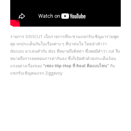
รายการ DISSCUT เป็นรายการที่จะชวนแขกรับเชิญมาร่วมพูด
คุย ถกประเด็นกันในเรื่องต่าง ๆ ที่น่าสนใจ โดยนำคำว่า
discuss มาเล่นคำกับ diss ที่หมายถึงดิสด่า ซึ่งพอมีคำว่า cut จึง
หมายถึงการลดทอนการด่ากันลง ซึ่งก็เปิดตัวด้วยประเด็นร้อน
แรงอย่างเรื่องของ
“เพลง Hip-Hop ที่ Real คือแบบไหน”
กับ
แขกรับเชิญคนแรก Ziggavoy