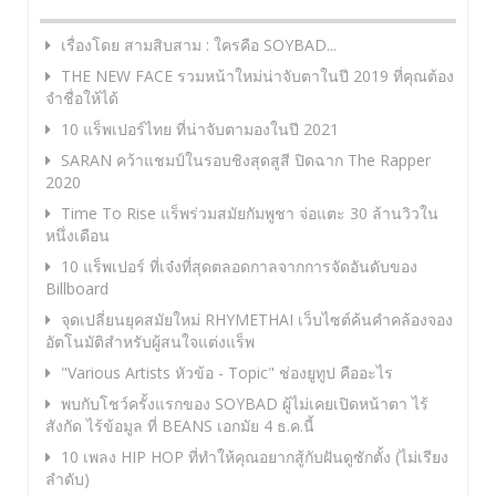
เรื่องโดย สามสิบสาม : ใครคือ SOYBAD...
THE NEW FACE รวมหน้าใหม่น่าจับตาในปี 2019 ที่คุณต้อง
จำชื่อให้ได้
10 แร็พเปอร์ไทย ที่น่าจับตามองในปี 2021
SARAN คว้าแชมป์ในรอบชิงสุดสูสี ปิดฉาก The Rapper
2020
Time To Rise แร็พร่วมสมัยกัมพูชา จ่อแตะ 30 ล้านวิวใน
หนึ่งเดือน
10 แร็พเปอร์ ที่เจ๋งที่สุดตลอดกาลจากการจัดอันดับของ
Billboard
จุดเปลี่ยนยุคสมัยใหม่ RHYMETHAI เว็บไซต์ค้นคำคล้องจอง
อัตโนมัติสำหรับผู้สนใจแต่งแร็พ
"Various Artists หัวข้อ - Topic" ช่องยูทูป คืออะไร
พบกับโชว์ครั้งแรกของ SOYBAD ผู้ไม่เคยเปิดหน้าตา ไร้
สังกัด ไร้ข้อมูล ที่ BEANS เอกมัย 4 ธ.ค.นี้
10 เพลง HIP HOP ที่ทำให้คุณอยากสู้กับฝันดูซักตั้ง (ไม่เรียง
ลำดับ)