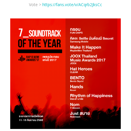
Vote >
https://fans.vote/v/ACqrb2JksCc