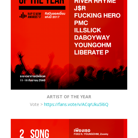
ARTIST OF THE YEAR
Vote >
https://fans.vote/v/ACqrUku5l6Q