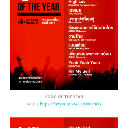
SONG OF THE YEAR
Vote >
https://fans.vote/v/ACqrU68lmQY