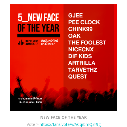
NEW FACE OF THE YEAR
Vote >
https://fans.vote/v/ACqrbmQ3r9g