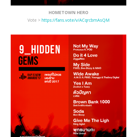
HOMETOWN HERO
Vote >
https://fans.vote/v/ACqrcbmAsQM