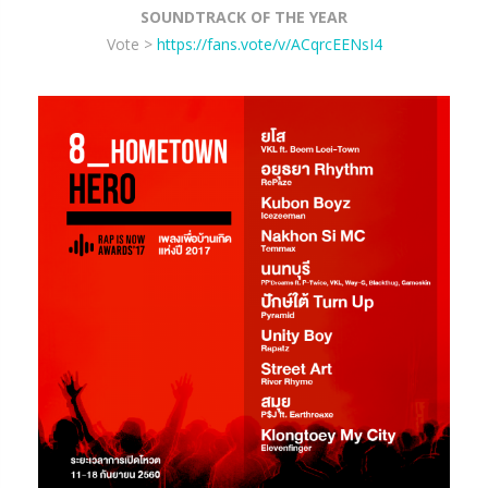
SOUNDTRACK OF THE YEAR
Vote >
https://fans.vote/v/ACqrcEENsI4