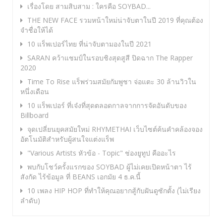
เรื่องโดย สามสิบสาม : ใครคือ SOYBAD...
THE NEW FACE รวมหน้าใหม่น่าจับตาในปี 2019 ที่คุณต้อง
จำชื่อให้ได้
10 แร็พเปอร์ไทย ที่น่าจับตามองในปี 2021
SARAN คว้าแชมป์ในรอบชิงสุดสูสี ปิดฉาก The Rapper
2020
Time To Rise แร็พร่วมสมัยกัมพูชา จ่อแตะ 30 ล้านวิวใน
หนึ่งเดือน
10 แร็พเปอร์ ที่เจ๋งที่สุดตลอดกาลจากการจัดอันดับของ
Billboard
จุดเปลี่ยนยุคสมัยใหม่ RHYMETHAI เว็บไซต์ค้นคำคล้องจอง
อัตโนมัติสำหรับผู้สนใจแต่งแร็พ
"Various Artists หัวข้อ - Topic" ช่องยูทูป คืออะไร
พบกับโชว์ครั้งแรกของ SOYBAD ผู้ไม่เคยเปิดหน้าตา ไร้
สังกัด ไร้ข้อมูล ที่ BEANS เอกมัย 4 ธ.ค.นี้
10 เพลง HIP HOP ที่ทำให้คุณอยากสู้กับฝันดูซักตั้ง (ไม่เรียง
ลำดับ)