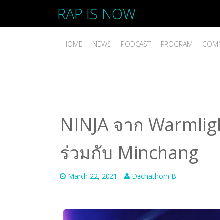
RAP IS NOW
HOME
NEWS
PODCAST
PROGRAM
COMM
NINJA จาก Warmlight 
ร่วมกับ Minchang
March 22, 2021
Dechathorn B