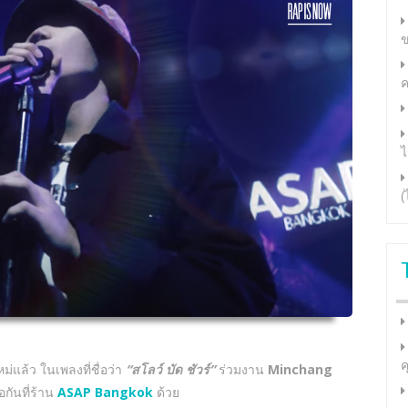
ข
ค
ไ
(
ค
ม่แล้ว ในเพลงที่ชื่อว่า
“สโลว์ บัด ชัวร์”
ร่วมงาน
Minchang
อกันที่ร้าน
ASAP Bangkok
ด้วย