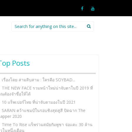
Search
for:
Top Posts
เรื่องโดย สามสิบสาม : ใครคือ SOYBAD...
THE NEW FACE รวมหน้าใหม่น่าจับตาในปี 2019 ที่
ุณต้องจำชื่อให้ได้
10 แร็พเปอร์ไทย ที่น่าจับตามองในปี 2021
SARAN คว้าแชมป์ในรอบชิงสุดสูสี ปิดฉาก The
apper 2020
Time To Rise แร็พร่วมสมัยกัมพูชา จ่อแตะ 30 ล้าน
ิวในหนึ่งเดือน