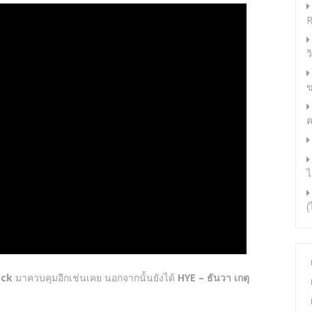
R
ว
ข
ค
ไ
(
ock
มาควบคุมอีกเช่นเคย นอกจากนั้นยังได้
HYE – ธันวา เกตุ