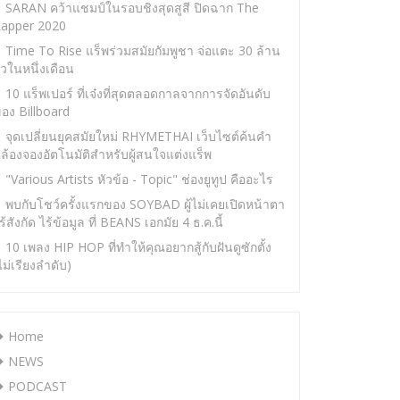
SARAN คว้าแชมป์ในรอบชิงสุดสูสี ปิดฉาก The
apper 2020
Time To Rise แร็พร่วมสมัยกัมพูชา จ่อแตะ 30 ล้าน
ิวในหนึ่งเดือน
10 แร็พเปอร์ ที่เจ๋งที่สุดตลอดกาลจากการจัดอันดับ
อง Billboard
จุดเปลี่ยนยุคสมัยใหม่ RHYMETHAI เว็บไซต์ค้นคำ
ล้องจองอัตโนมัติสำหรับผู้สนใจแต่งแร็พ
"Various Artists หัวข้อ - Topic" ช่องยูทูป คืออะไร
พบกับโชว์ครั้งแรกของ SOYBAD ผู้ไม่เคยเปิดหน้าตา
ร้สังกัด ไร้ข้อมูล ที่ BEANS เอกมัย 4 ธ.ค.นี้
10 เพลง HIP HOP ที่ทำให้คุณอยากสู้กับฝันดูซักตั้ง
ไม่เรียงลำดับ)
Home
NEWS
PODCAST