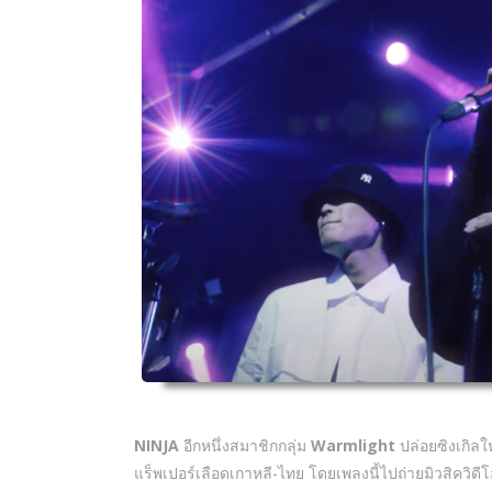
NINJA
อีกหนึ่งสมาชิกกลุ่ม
Warmlight
ปล่อยซิงเกิลให
แร็พเปอร์เลือดเกาหลี-ไทย โดยเพลงนี้ไปถ่ายมิวสิควิดีโ