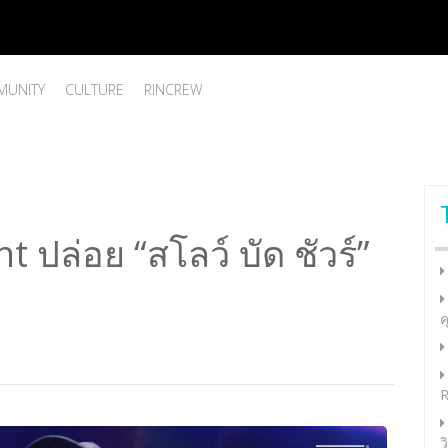
UNITY
CULTURE
RINCREW
ปล่อย “สโลว์ บัด ชัวร์”
ค
R
ว