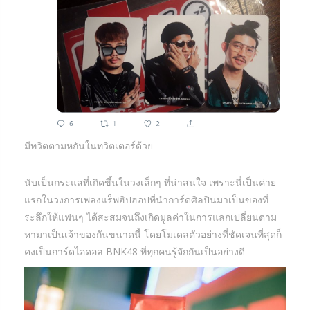
มีทวิตตามหกันในทวิตเตอร์ด้วย
นับเป็นกระแสที่เกิดขึ้นในวงเล็กๆ ที่น่าสนใจ เพราะนี่เป็นค่าย
แรกในวงการเพลงแร็พฮิปฮอปที่นำการ์ดศิลปินมาเป็นของที่
ระลึกให้แฟนๆ ได้สะสมจนถึงเกิดมูลค่าในการแลกเปลี่ยนตาม
หามาเป็นเจ้าของกันขนาดนี้ โดยโมเดลตัวอย่างที่ชัดเจนที่สุดก็
คงเป็นการ์ดไอดอล BNK48 ที่ทุกคนรู้จักกันเป็นอย่างดี