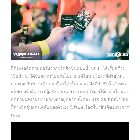
ก็ต้องรอติดตามต่อไปว่าการ์ดศิลปินแบบที่ YUPP! ได้เริ่มสร้าง
ไว้แล้ว จะได้รับความนิยมต่อไปมากแค่ไหน หรือจะมีค่ายไหน
ตามรอยกันบ้าง เดี๋ยวเราก็คงได้เห็นกัน แต่สิ่งที่น่าชื่นใจสำหรับ
แร็พเปอร์ก็คือการมีผู้สนับสนุนอย่างแฟนๆ ที่คอยให้กำลังใจ และ
ติดตามผลงานของพวกเขาอยู่ตลอด ทั้งศิลปินดัง ศิลปินหน้าใหม่
ก็ต่างมีกลุ่มแฟนคลับของตัวเอง นี่สิเป็นเรื่องที่น่ายินดีของวงการ
เพลง