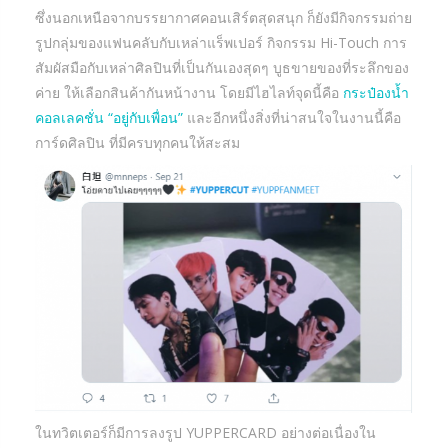
ซึ่งนอกเหนือจากบรรยากาศคอนเสิร์ตสุดสนุก ก็ยังมีกิจกรรมถ่าย
รูปกลุ่มของแฟนคลับกับเหล่าแร็พเปอร์ กิจกรรม Hi-Touch การ
สัมผัสมือกับเหล่าศิลปินที่เป็นกันเองสุดๆ บูธขายของที่ระลึกของ
ค่าย ให้เลือกสินค้ากันหน้างาน โดยมีไฮไลท์จุดนี้คือ
กระป๋องน้ำ
คอลเลคชั่น “อยู่กับเพื่อน”
และอีกหนึ่งสิ่งที่น่าสนใจในงานนี้คือ
การ์ดศิลปิน ที่มีครบทุกคนให้สะสม
ในทวิตเตอร์ก็มีการลงรูป YUPPERCARD อย่างต่อเนื่องใน