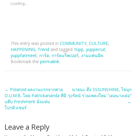
Loading...
This entry was posted in
COMMUNITY
,
CULTURE
,
HAPPENING
,
Trend
and tagged
Yupp
,
yuppercut
,
yuppfanmeet
,
การ์ด
,
การ์ดแร็พเปอร์
,
งานแฟนมีท
.
Bookmark the
permalink
.
Post
←
Polaroid ผลงานแรกจากค่าย
นายนะ ดึง SSSUNSHINE, ไข่มุก
D.U.M.B. โดย Patrickananda ที่มี
รุ่งรัตน์ ร่วมเพลงใหม่ “เดอนางเด่อ”
navigation
แต๊บ Freshment นั่งแท่น
→
โปรดิวเซอร์
Leave a Reply