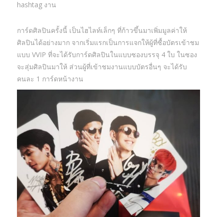
hashtag งาน
การ์ดศิลปินครั้งนี้ เป็นไฮไลท์เล็กๆ ที่ก้าวขึ้นมาเพิ่มมูลค่าให้
ศิลปินได้อย่างมาก จากเริ่มแรกเป็นการแจกให้ผู้ที่ซื้อบัตรเข้าชม
แบบ VVIP ที่จะได้รับการ์ดศิลปินในแบบซองบรรจุ 4 ใบ ในซอง
จะสุ่มศิลปินมาให้ ส่วนผู้ที่เข้าชมงานแบบบัตรอื่นๆ จะได้รับ
คนละ 1 การ์ดหน้างาน