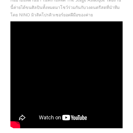
นี้ค่ายได้ขนศิลปินทั้งหมดมาโชว์ร่วมกันกับวงดนตรีสดที่นำทีม
โดย NINO มิวสิคโปรดิวเซอร์ยอดฝีมือของค่าย