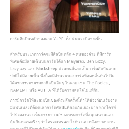
การ์ดศิลปินหลักของค่าย YUPP! ทั้ง 4 คนจะมีลายเซ็น
สำหรับประเภทการ์ดจะมีศิลปินหลัก 4 คนของค่าย ที่มีการ์ด
พิเศษคือมีลายเซ็นบนการ์ดได้แก่ Maiyarap, Ben Bizzy,
Lazyloxy และ Blacksheep ส่วนคนอื่นจะเป็นการ์ดศิลปินแบบ
ปกติไม่มีลายเซ็น ซึ่งก็จะมีจำนวนของการ์ดที่ลดหลั่นกันไปวัด
ได้จากการมาตามหาศิลปินอื่นๆ ในค่าย เช่น The Foolest,
NAMEMT หรือ AUTTA ที่ได้รับความสนใจไม่แพ้กัน
การมีการ์ดให้สะสมเป็นของที่ระลึกครั้งนี้ทำให้ช่วงก่อนเริ่มงาน
มีแฟนเพลงที่ต้องแลกการ์ดศิลปินที่ชอบกันเยอะมาก หากใครที่
ไปร่วมงานจะเห็นบรรยากาศช่วงเทรดการ์ดที่สนุกสนานและ
ลุ้นกันตลอดจริงๆ ว่าใครจะเทรดอะไรกัน และหลังจากจบงาน
ทางค่ายก็ได้โพสต์เปิดให้คนมา
แลกการ์ด
กันอีก ก็มีผลตอบรับที่ดี