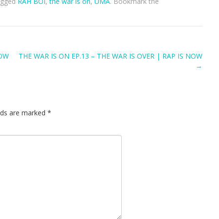
agged
RAH BOI
,
the war is on
,
UMA
. Bookmark the
NOW
THE WAR IS ON EP.13 – THE WAR IS OVER | RAP IS NOW
→
lds are marked
*