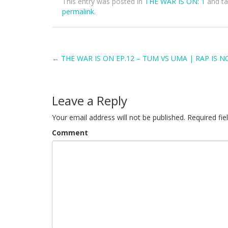
This entry was posted in
THE WAR IS ON: 1
and t
permalink
.
Post
←
THE WAR IS ON EP.12 – TUM VS UMA | RAP IS 
navigation
Leave a Reply
Your email address will not be published.
Required fie
Comment