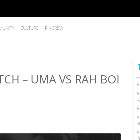
UNITY
CULTURE
RINCREW
CH – UMA VS RAH BOI
ค
R
ว