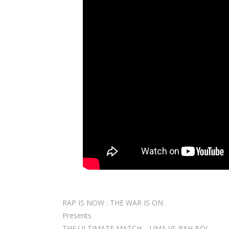
RAP IS NOW : THE WAR IS ON
Presents
THE ULTIMATE MATCH – UMA VS RAH BOI