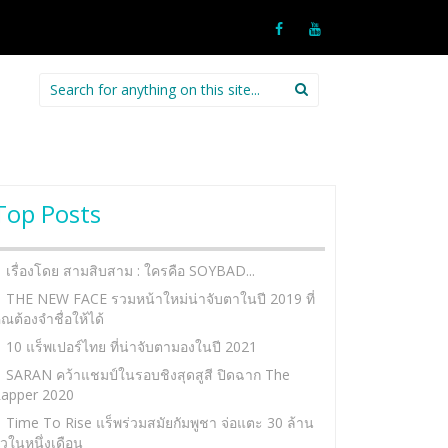
Search
for:
Top Posts
เรื่องโดย สามสิบสาม : ใครคือ SOYBAD...
THE NEW FACE รวมหน้าใหม่น่าจับตาในปี 2019 ที่
ุณต้องจำชื่อให้ได้
10 แร็พเปอร์ไทย ที่น่าจับตามองในปี 2021
SARAN คว้าแชมป์ในรอบชิงสุดสูสี ปิดฉาก The
apper 2020
Time To Rise แร็พร่วมสมัยกัมพูชา จ่อแตะ 30 ล้าน
ิวในหนึ่งเดือน