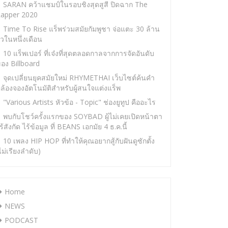
SARAN คว้าแชมป์ในรอบชิงสุดสูสี ปิดฉาก The
apper 2020
Time To Rise แร็พร่วมสมัยกัมพูชา จ่อแตะ 30 ล้าน
ิวในหนึ่งเดือน
10 แร็พเปอร์ ที่เจ๋งที่สุดตลอดกาลจากการจัดอันดับ
อง Billboard
จุดเปลี่ยนยุคสมัยใหม่ RHYMETHAI เว็บไซต์ค้นคำ
ล้องจองอัตโนมัติสำหรับผู้สนใจแต่งแร็พ
"Various Artists หัวข้อ - Topic" ช่องยูทูป คืออะไร
พบกับโชว์ครั้งแรกของ SOYBAD ผู้ไม่เคยเปิดหน้าตา
ร้สังกัด ไร้ข้อมูล ที่ BEANS เอกมัย 4 ธ.ค.นี้
10 เพลง HIP HOP ที่ทำให้คุณอยากสู้กับฝันดูซักตั้ง
ไม่เรียงลำดับ)
Home
NEWS
PODCAST