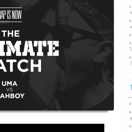
ข
ค
ไ
(
ค