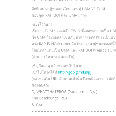
ศึกพิเศษ หาผู้ชนะคนใหม่ แทนคู่ UMA VS TUM
ขอบคุณ RAH BOI และ UMA มากๆ…
-แปะไว้กันถาม-
เริ่มจาก TUM ขอถอนตัว TWIO ซึ่งผลจะกลายเป็น 
ซึ่ง UMA ก็จะถอนตัวเช่นกัน ถ้าหากผลตัดสินจะเป็นแบ
ทาง RAP IS NOW เลยตัดสินใจว่า จะหาผู้ชนะของคู่นี้
โดยได้ตัวแทนเป็น UMA และ RAHBOI ที่เคยเจอ TUM มา
(ผ่านการโหวตทางเพจครับ)
เชิญกันมาดู แล้วชวนกับไปโหวต
เข้าไปโหวตได้ที่
http://goo.gl/mlu9pj
(ผลโหวตใน URL ด้านบนเท่านั้น ถึงจะมีผลต่อการตัดสิ
ขอขอบคุณ
DJ WHATTHATFROG (Paranormal Djs )
Tha Beatlounge, RCA
& You
– – – – – – – – – – – – – – – – – – – – – – – – – – – 