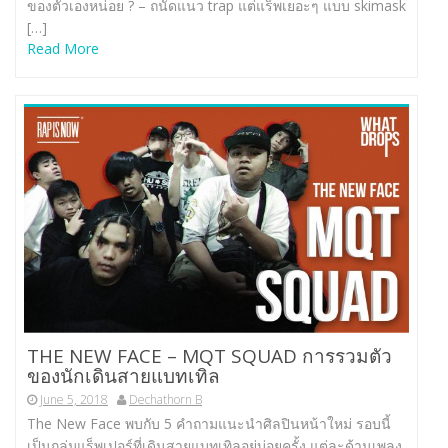
ของตัวเองหน่อย ? – ถนัดแนว trap แต่แร็พเยอะๆ แบบ skimask
[…]
Read More
THE NEW FACE – MQT SQUAD การรวมตัว
ของนักเดินสายแบทเทิล
June 5, 2018
Dechathorn B
The New Face พบกับ 5 คำถามแนะนำศิลปินหน้าใหม่ รอบนี้
เป็นกลุ่มแร็พเปอร์ที่เดินสายแบทเทิลอยู่บ่อยครั้ง แต่ละด้านเพลง