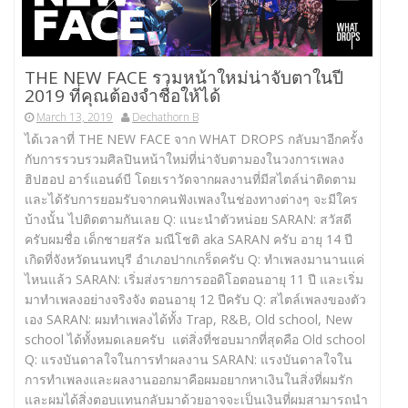
THE NEW FACE รวมหน้าใหม่น่าจับตาในปี
2019 ที่คุณต้องจำชื่อให้ได้
March 13, 2019
Dechathorn B
ได้เวลาที่ THE NEW FACE จาก WHAT DROPS กลับมาอีกครั้ง
กับการรวบรวมศิลปินหน้าใหม่ที่น่าจับตามองในวงการเพลง
ฮิปฮอป อาร์แอนด์บี โดยเราวัดจากผลงานที่มีสไตล์น่าติดตาม
และได้รับการยอมรับจากคนฟังเพลงในช่องทางต่างๆ จะมีใคร
บ้างนั้น ไปติดตามกันเลย Q: แนะนำตัวหน่อย SARAN: สวัสดี
ครับผมชื่อ เด็กชายสรัล มณีโชติ aka SARAN ครับ อายุ 14 ปี
เกิดที่จังหวัดนนทบุรี อำเภอปากเกร็ดครับ Q: ทำเพลงมานานแค่
ไหนแล้ว SARAN: เริ่มส่งรายการออดิโอตอนอายุ 11 ปี และเริ่ม
มาทำเพลงอย่างจริงจัง ตอนอายุ 12 ปีครับ Q: สไตล์เพลงของตัว
เอง SARAN: ผมทำเพลงได้ทั้ง Trap, R&B, Old school, New
school ได้ทั้งหมดเลยครับ แต่สิ่งที่ชอบมากที่สุดคือ Old school
Q: แรงบันดาลใจในการทำผลงาน SARAN: แรงบันดาลใจใน
การทำเพลงและผลงานออกมาคือผมอยากหาเงินในสิ่งที่ผมรัก
และผมได้สิ่งตอบแทนกลับมาด้วยอาจจะเป็นเงินที่ผมสามารถนำ