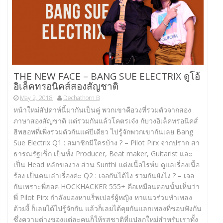
THE NEW FACE – BANG SUE ELECTRIX ดูโอ้
อิเล็คทรอนิคส์สองสัญชาติ
May 2, 2018
Dechathorn B
หน้าใหม่สัปดาห์นี้มากันเป็นคู่ พวกเขาคือวงที่รวมตัวจากสอง
ภาษาสองสัญชาติ แต่รวมกันแล้วโคตรเจ๋ง กับวงอิเล็คทรอนิคส์
ฮิพฮอพที่เพิ่งรวมตัวกันแค่ปีเดียว ไปรู้จักพวกเขากันเลย Bang
Sue Electrix Q1 : สมาชิกมีใครบ้าง ? – Pilot Pirx จากปราก สา
ธารณรัฐเช็ก เป็นทั้ง Producer, Beat maker, Guitarist และ
เป็น Head หลักของวง ส่วน Sunthi แต่งเนื้อไรห์ม ดูแลเรื่องเนื้อ
ร้อง เป็นคนเล่าเรื่องค่ะ Q2 : เจอกันได้ไง รวมกันยังไง ? – เจอ
กันเพราะพี่ฮอค HOCKHACKER 555+ คือเหมือนตอนนั้นเห็นว่า
พี่ Pilot Pirx กำลังมองหาแร็พเปอร์ผู้หญิง หาแนวร่วมทำเพลง
ด้วยงี้ ก็เลยได้ไปรู้จักกัน แล้วก็เลยได้คุยกันแลกเพลงที่ชอบฟังกัน
ซึ่งความต่างของแต่ละคนก็ให้รสชาติที่แปลกใหม่สำหรับเราทั้ง