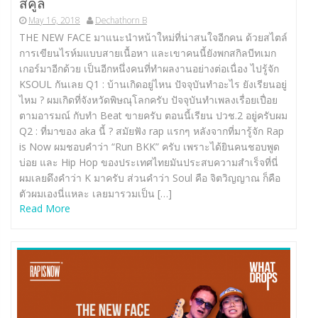
สคูล
May 16, 2018
Dechathorn B
THE NEW FACE มาแนะนำหน้าใหม่ที่น่าสนใจอีกคน ด้วยสไตล์
การเขียนไรห์มแบบสายเนื้อหา และเขาคนนี้ยังพกสกิลบีทเมก
เกอร์มาอีกด้วย เป็นอีกหนึ่งคนที่ทำผลงานอย่างต่อเนื่อง ไปรู้จัก
KSOUL กันเลย Q1 : บ้านเกิดอยู่ไหน ปัจจุบันทำอะไร ยังเรียนอยู่
ไหม ? ผมเกิดที่จังหวัดพิษณุโลกครับ ปัจจุบันทำเพลงเรื่อยเปื่อย
ตามอารมณ์ กับทำ Beat ขายครับ ตอนนี้เรียน ปวช.2 อยู่ครับผม
Q2 : ที่มาของ aka นี้ ? สมัยฟัง rap แรกๆ หลังจากที่มารู้จัก Rap
is Now ผมชอบคำว่า “Run BKK” ครับ เพราะได้ยินคนชอบพูด
บ่อย และ Hip Hop ของประเทศไทยมันประสบความสำเร็จที่นี่
ผมเลยดึงคำว่า K มาครับ ส่วนคำว่า Soul คือ จิตวิญญาณ ก็คือ
ตัวผมเองนี่แหละ เลยมารวมเป็น […]
Read More