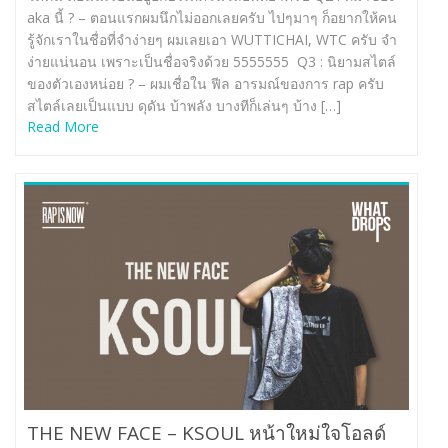
aka นี้ ? – ตอนแรกผมนึกไม่ออกเลยครับ ไปๆมาๆ ก็อยากให้คน
รู้จักเราในชื่อที่จำง่ายๆ ผมเลยเอา WUTTICHAI, WTC ครับ จำ
ง่ายแน่นอน เพราะเป็นชื่อจริงด้วย 5555555 Q3 : นิยามสไตล์
ของตัวเองหน่อย ? – ผมเชื่อใน ฟีล อารมณ์ของการ rap ครับ
สไตล์เลยเป็นแบบ ดุดัน บ้าพลัง บางทีก็เล่นๆ บ้าง […]
Read More
THE NEW FACE – KSOUL หน้าใหม่ใจโอลด์