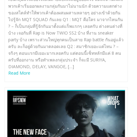
พวกเค้าเริ่มออกผลงานกลุ่มกันมาไม่นานนัก ด้วยความแตกต่าง
ของสไตล์ทำให้พวกเค้าต้องผสมผสานหลายๆ อย่างเข้าด้วยกัน
ไปรู้จัก MQT SQUAD กันเลย Q1 : MQT คือใคร มาจากไหนกัน
? – ก็เป็นกลุ่มที่รู้จักกันมาตั้งแต่แร็พแรกๆ เลยครับ ต่างคนต่างที่
บ้าง เจอกันที่ Rap is Now TWIO SS2 บ้าง ที่งาน sneaker
party บ้าง เพราะส่วนใหญ่ทุกคนเป็นสาย Rap battle กันอยู่แล้ว
ครับ ละก็อยู่ด้วยกันมาตลอดเลย Q2 : สมาชิกเยอะแค่ไหน ? –
จริงๆ ตอนแรกมีเยอะมากเลยครับ แต่ตอนนี้เซ็ทหลักมีแค่ 8 คน
ครับที่ออกงาน หรือทำเพลงกลุ่มประจำ ก็จะมี SURIYA,
DIAMOND, DELAY, VANGOE, […]
Read More