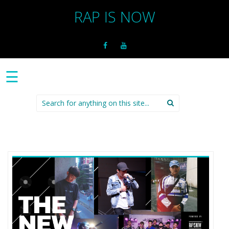
RAP IS NOW
☰
Search
for: