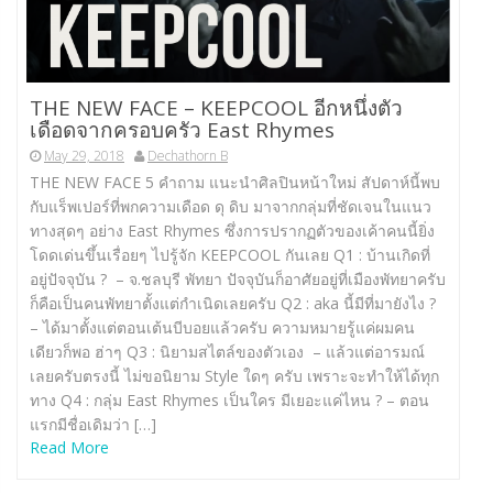
THE NEW FACE – KEEPCOOL อีกหนึ่งตัว
เดือดจากครอบครัว East Rhymes
May 29, 2018
Dechathorn B
THE NEW FACE 5 คำถาม แนะนำศิลปินหน้าใหม่ สัปดาห์นี้พบ
กับแร็พเปอร์ที่พกความเดือด ดุ ดิบ มาจากกลุ่มที่ชัดเจนในแนว
ทางสุดๆ อย่าง East Rhymes ซึ่งการปรากฏตัวของเค้าคนนี้ยิ่ง
โดดเด่นขึ้นเรื่อยๆ ไปรู้จัก KEEPCOOL กันเลย Q1 : บ้านเกิดที่
อยู่ปัจจุบัน ? – จ.ชลบุรี พัทยา ปัจจุบันก็อาศัยอยู่ที่เมืองพัทยาครับ
ก็คือเป็นคนพัทยาตั้งแต่กำเนิดเลยครับ Q2 : aka นี้มีที่มายังไง ?
– ได้มาตั้งแต่ตอนเต้นบีบอยแล้วครับ ความหมายรู้แค่ผมคน
เดียวก็พอ ฮ่าๆ Q3 : นิยามสไตล์ของตัวเอง – แล้วแต่อารมณ์
เลยครับตรงนี้ ไม่ขอนิยาม Style ใดๆ ครับ เพราะจะทำให้ได้ทุก
ทาง Q4 : กลุ่ม East Rhymes เป็นใคร มีเยอะแค่ไหน ? – ตอน
แรกมีชื่อเดิมว่า […]
Read More