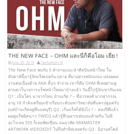
THE NEW FACE – OHM และนี่ก็คือโอม เยี่ย !
June 20, 2018
Dechathorn B
The New Face พบกับ 5 คำถามแนะนำศิลปินหน้าใหม่ ใน
สัปดาห์นี้มารู้จักแร็พเปอร์ม.ปลาย ที่มาอย่างหนักแน่น ปล่อยผล
งานต่อเนื่องด้วย AKA สั้นๆ จำง่าย เขาก็คือ OHM ที่เคยผ่านหู
ผ่านตาในวงการแร็พหน้าใหม่มาบ้างแล้ว วันนี้ไปรู้จักเขากันเลย
Q1 : เป็นใคร มาจากไหน บ้านเกิด ? – ชื่อวรพงศ์ มากสุวรรณ
อายุ 18 กำลังเตรียมเข้าเรียนระดับมหาวิทยาลัยที่นครปฐมครับ
(แต่บ้านเกิดอยู่ที่นนทบุรี) Q2 : เริ่มแร็พได้ยังไง ? – สองปีที่แล้ว
ผมดูแร็พอิสนาว TWIO2 แล้วรู้สึกอยากเท่แบบเค้าครับ ไม่มี
อะไรเลย 555 ก็เลยหัดเขียน จนมาหัด MIXMASTER
ARTWORK VIDEOEDIT ไปถึงทำบีทเลยครับ Q3 : นิยามสไตล์