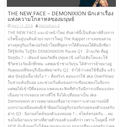
THE NEW FACE – DEMONIXION นักเล่าเรื่อง
แห่งความโกลาหลของมนุษย์
April 13, 2018
Dechathorn B
THE NEW FACE แนะนำหน้าใหม่ สัปดาห์นี้เป็นสัปดาห์ที่วงการ
แร็พข้ึนสู่บนดินด้วยรายการใหญ่ The Rapper เราเลยขอสวน
ทางสุดกู่กับแร็พเปอร์หน้าใหม่ที่ขุดจากใต้ดินของใต้ดินอีกทีมา
ให้รู้จักกัน ไปรู้จัก DEMONIXION กันเลย Q1 : บ้านเกิด ที่อยู่
ปัจจุบัน ? – เดิมแล้วผมเกิดที่จ.ปทุมธานี แต่ไปเติบโตและใช้
ชีวิตช่วงวัยเด็กที่กทม. แต่พอเข้าช่วงวัยรุ่น ได้ทำการย้ายมาอยู่
กับคุณแม่ที่ชลบุรีเมืองพัทยาครับ Q2 : จำได้ว่าเคยใช้ชื่ออื่น แล้ว
aka ปัจจุบันนี้มายังไง ? – คือจริงๆ ตอนแรกใช้ aka OverFlowz
ในช่วงเต้นบีบอย และช่วงเริ่มต้นของการเขียนเพลงในปีแรก
แต่พอได้เข้าปีที่สองแนวเพลงและฟิลที่ทำเริ่มมีการเปลี่ยนแปลง
เนื่องมาจากเจอแนวทางที่ใช่ จึงได้เปลี่ยนมาเป็น aka
Demonixion ความหมายของชื่อมาจากสภาวะทางอารมณ์ที่
แปรปวนเหมือนคนผีเข้าผีออกไม่อยู่กับร่องกับรอยของตัวเองครับ
ฮ่าๆ Q3 : นิยามสไตล์ของตัวเองหน่อย ? – สไตล์หรอครับ…. ผม
ขอไม่นิยามแนวทางที่ตายตัวของตัวเองดีกว่า เพราะในยุคนี้ HIP
HOP มันฉีกออกไปได้หลายแขนงมาก จนยากที่จะแยกครับว่าผล