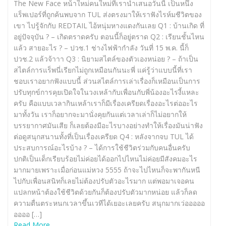
The New Face หน้าใหม่คนใหม่ที่เรานำเสนอวันนี้ เป็นหนึ่ง
แร็พเปอร์ที่ถูกค้นพบจาก TUL ส่งตรงมาให้เราฟังไรห์มชีวิตของ
เขา ไปรู้จักกับ REDTAIL ไอ้หนุ่มหางแดงกันเลย Q1 : บ้านเกิด ที่
อยู่ปัจจุบัน ? – เกิดตราดครับ ตอนนี้ก็อยู่ตราด Q2 : เรียนชั้นไหน
แล้ว สายอะไร ? – ปวช.1 ช่างไฟฟ้ากำลัง วันที่ 15 พ.ค. นี้ก็
ปวช.2 แล้วจ้าาา Q3 : นิยามสไตล์ของตัวเองหน่อย ? – ถ้าเป็น
สไตล์การแร็พนี่เรียกไม่ถูกเหมือนกันนะพี่ แค่รู้ว่าแบบนี้ที่เรา
ชอบเราอยากฟังแบบนี้ ส่วนสไตล์การเล่าเรื่องก็เหมือนเป็นการ
ปรับทุกข์การคุยเปิดใจในวงเหล้ากับเพื่อนกับพี่น้องอะไรงี้แหละ
ครับ คือแบบเวลากินเหล้าเราก็มีเรื่องเครียดเรื่องอะไรต่ออะไร
มาทั้งวัน เราก็อยากจะมานั่งคุยกันแต่เวลาเล่าก็ไม่อยากให้
บรรยากาศมันเสีย ก็เลยต้องมีอะไรบางอย่างทำให้เรื่องมันน่าฟัง
ต่อดูสนุกสนานทั้งที่เป็นเรื่องเครียด Q4 : หลังจากจบ TUL ได้
ประสบการณ์อะไรบ้าง ? – ได้การใช้ชีวิตร่วมกับคนอื่นครับ
ปกติเป็นเด็กเรียบร้อยไม่ค่อยได้ออกไปไหนไม่ค่อยมีสังคมอะไร
มากมายเพราะเมื่อก่อนแม่หวง 5555 ถ้าจะไปไหนก็จะพากันหนี
ไปกับเพื่อนสนิทก็เลยไม่ต้องปรับตัวอะไรมาก แต่พอมาเจอคน
แปลกหน้าต้องใช้ชีวิตด้วยกันก็ต้องปรับตัวมากหน่อย แล้วก็ลด
ความตื่นตระหนกเวลาขึ้นเวทีได้เยอะเลยครับ สนุกมากเว่อออออ
ออออ […]
Read More