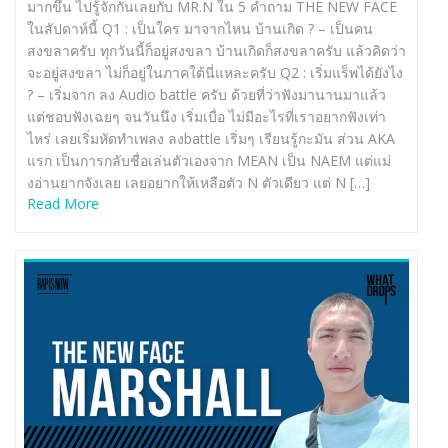
มากขึ้น ไปรู้จักกันเลยกับ MR.N ใน 5 คำถาม THE NEW FACE
ในสัปดาห์นี้ Q1 : เป็นใคร มาจากไหน บ้านเกิด ? – เป็นคน
สงขลาครับ ทุกวันนี้ก็อยู่สงขลา บ้านเกิดก็สงขลาครับ แล้วคิดว่า
จะอยู่สงขลา ไม่ก็อยู่ในภาคใต้นี่แหละครับ Q2 : เริ่มแร็พได้ยังไง
? – เริ่มจาก ลง Audio battle ครับ ด้วยที่ว่าฟังมานานมาแล้ว
แต่ชอบฟังเฉยๆ จนวันนึง เริ่มเบื่อ ไม่มีอะไรที่เราอยากฟังเท่า
ไหร่ เลยเริ่มหัดทำเพลง ลงbattle เริ่มๆ เรียนรู้กะมัน ส่วน AKA
แรก เป็นการกลับชื่อเล่นตัวเองจาก MEAN เป็น NAEM แต่แม่
งอ่านยากจังเลย เลยอยากให้เหลือตัว N ตัวเดียว แต่ N […]
Read More