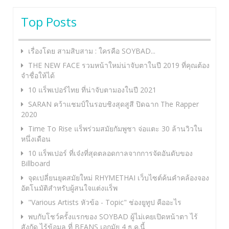
Top Posts
เรื่องโดย สามสิบสาม : ใครคือ SOYBAD...
THE NEW FACE รวมหน้าใหม่น่าจับตาในปี 2019 ที่คุณต้อง
จำชื่อให้ได้
10 แร็พเปอร์ไทย ที่น่าจับตามองในปี 2021
SARAN คว้าแชมป์ในรอบชิงสุดสูสี ปิดฉาก The Rapper
2020
Time To Rise แร็พร่วมสมัยกัมพูชา จ่อแตะ 30 ล้านวิวใน
หนึ่งเดือน
10 แร็พเปอร์ ที่เจ๋งที่สุดตลอดกาลจากการจัดอันดับของ
Billboard
จุดเปลี่ยนยุคสมัยใหม่ RHYMETHAI เว็บไซต์ค้นคำคล้องจอง
อัตโนมัติสำหรับผู้สนใจแต่งแร็พ
"Various Artists หัวข้อ - Topic" ช่องยูทูป คืออะไร
พบกับโชว์ครั้งแรกของ SOYBAD ผู้ไม่เคยเปิดหน้าตา ไร้
สังกัด ไร้ข้อมูล ที่ BEANS เอกมัย 4 ธ.ค.นี้