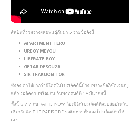
ศิลปินที่รวมร่างผสมพันธุ์กันมา 5 รายชื่อดังนี้
APARTMENT HERO
URBOY MEYOU
LIBERATE BOY
GETAR DESOUZA
SIR TRAKOON TOR
ซึ่งคงเดาไม่ยากว่ามีใครในโปรเจ็คต์นี้บ้าง เพราะชื่อก็ชัดเจนอยู่
แล้ว รอติดตามพร้อมกัน วันพฤหัสบดีที่ 14 มีนาคมนี้
ทั้งนี้ GMM กับ RAP IS NOW ก็ยังมีอีกโปรเจ็คต์ที่จะปล่อยในวัน
เดียวกันคือ THE RAPISODE รอติดตามทั้งสองโปรเจ็คต์กันได้
เลย