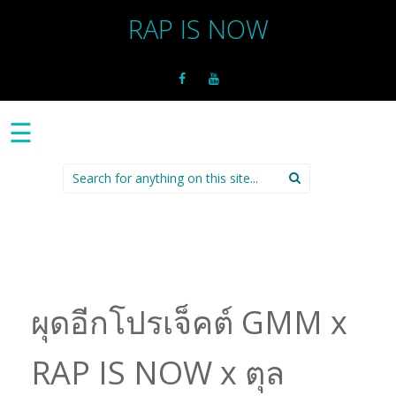
RAP IS NOW
☰
Search
for:
ผุดอีกโปรเจ็คต์ GMM x
RAP IS NOW x ตุล