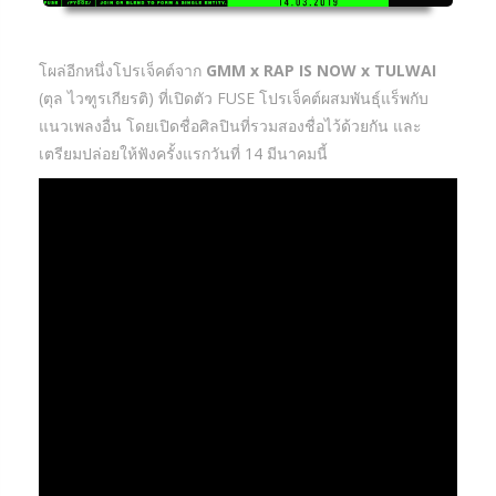
โผล่อีกหนึ่งโปรเจ็คต์จาก
GMM x RAP IS NOW x TULWAI
(ตุล ไวฑูรเกียรติ) ที่เปิดตัว FUSE โปรเจ็คต์ผสมพันธุ์แร็พกับ
แนวเพลงอื่น โดยเปิดชื่อศิลปินที่รวมสองชื่อไว้ด้วยกัน และ
เตรียมปล่อยให้ฟังครั้งแรกวันที่ 14 มีนาคมนี้