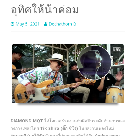
อุทิศให้น้าค่อม
May 5, 2021
Dechathorn B
DIAMOND MQT
ได้โอกาสร่วมงานกับศิลปินระดับตำนานของ
วงการเพลงไทย
Tik Shiro (ติ๊ก ชิโร่)
ในผลงานเพลงใหม่
“สบายดี (นะไอ้สัส)”
เพลงที่ปล่อยมาอุทิศให้กับ
น้าค่อม อาคม