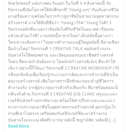
จังหวัดชลบุรี แห่งภาคตะวันออก ในวันที่ 3-4 สิงหาคมนี้ กับ
กิจกรรมที่เปิดโอกาสให้นักศึกษาที่ “Young งงๆ” กับเส้นทางชีวิต
มาเตรียมความพร้อมในการก้าวสู่อาชีพในสายงานอุตสาหกรรม
สร้างสรรค์ ภายใต้ธีมที่ชื่อว่า “Young เวิร์ค” Young ไงดี? 3
กิจกรรมหลักที่จะบอกว่าต้องยังไงดีกับชีวิตในอนาคต เรียนจบ
แล้วจะทำอะไรดี? งานสมัยนี้หายากไหม? เด็กสมัยนี้อย่างเรา
ใครเขาจะต้องการ? ไม่อยากทำงานแบบผู้ใหญ่สมัยนี้ มีทางเลือก
อื่นบ้างไหม? กิจกรรมที่ 1 CREATIVE TALK ทอล์กสร้างแรง
บันดาลใจให้พลุ่งพล่าน และเปิดมุมมองของอาชีพสร้างสรรค์
ใหม่ๆ ที่ตลาดกำลังต้องการ โดยนักสร้างสรรค์เจ๋งๆ ที่จะทำให้
เห็นว่าอย่างนี้ก็ได้นะ! กิจกรรมที่ 2 CREATIVE WORKSHOP เวิร์
กช็อปเข้มข้นเพื่อเรียนรู้กระบวนการคิดและการทำงานที่จำเป็น
ต่องานสร้างสรรค์ เพิ่มโอกาสการฝึกทักษะก่อนเข้าสู่ชีวิตการ
ทำงานจริง จากผู้ประกอบการตัวจริงเสียงจริง ที่มาพร้อมคอนเน็
กชั่นจริงด้วย กิจกรรมที่ 3 CREATIVE JOB CLINIC ครูแนะแนว
เวอร์ชั่นนักสร้างสรรค์มาเอง พร้อมให้คำปรึกษาและแนะแนว
ทางการประกอบอาชีพในอุตสาหกรรมสร้างสรรค์ อยากรู้อะไร
ถามพี่เขาไปตรงๆ เตรียมพบกับสปีกเกอร์ที่จะมาสร้างแรง
บันดาลใจและแนวคิดดีๆ มากมายดังนี้ ชญาน์ทัต วงศ์มณี […]
Read More