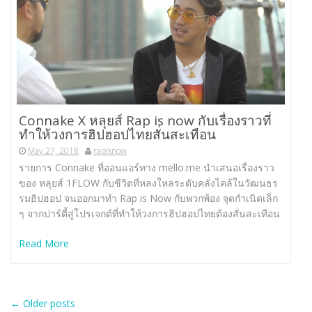
Connake X หลุยส์ Rap is now กับเรื่องราวที่
ทำให้วงการฮิปฮอปไทยสั่นสะเทือน
May 27, 2018
rapisnow
รายการ Connake ที่ออนแอร์ทาง mello.me นำเสนอเรื่องราว
ของ หลุยส์ 1FLOW กับชีวิตที่หลงใหลระดับคลั่งไคล้ในวัฒนธร
รมฮิปฮอป จนออกมาทำ Rap is Now กับพวกพ้อง จุดกำเนิดเล็ก
ๆ จากปาร์ตี้สู่โปรเจกต์ที่ทำให้วงการฮิปฮอปไทยต้องสั่นสะเทือน
Read More
Post
←
Older posts