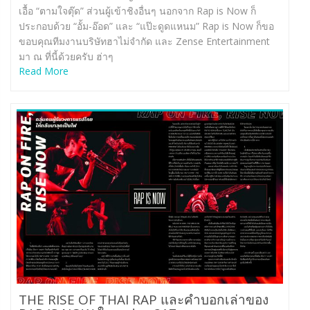
เอื้อ “ตามใจตุ๊ด” ส่วนผู้เข้าชิงอื่นๆ นอกจาก Rap is Now ก็
ประกอบด้วย “อั้ม-อ๊อด” และ “แป๊ะดูดแหนม” Rap is Now ก็ขอ
ขอบคุณทีมงานบริษัทฮาไม่จำกัด และ Zense Entertainment
มา ณ ที่นี้ด้วยครับ ฮ่าๆ
Read More
THE RISE OF THAI RAP และคำบอกเล่าของ