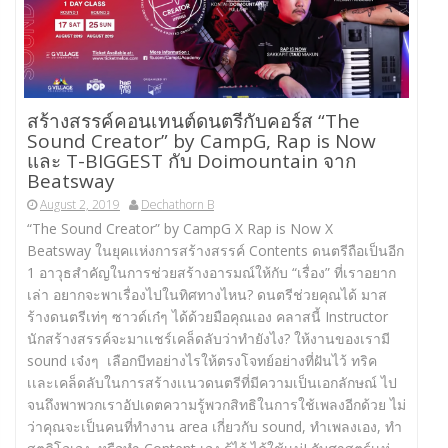
สร้างสรรค์คอนเทนต์ดนตรีกับคอร์ส “The
Sound Creator” by CampG, Rap is Now
และ T-BIGGEST กับ Doimountain จาก
Beatsway
August 2, 2019
Dechathorn B
“The Sound Creator” by CampG X Rap is Now X
Beatsway ในยุคเเห่งการสร้างสรรค์ Contents ดนตรีถือเป็นอีก
1 อาวุธสำคัญในการช่วยสร้างอารมณ์ให้กับ “เรื่อง” ที่เราอยาก
เล่า อยากจะพาเรื่องไปในทิศทางไหน? ดนตรีช่วยคุณได้ มาส
ร้างดนตรีเท่ๆ ซาวด์เก๋ๆ ได้ด้วยมือคุณเอง คลาสนี้ Instructor
นักสร้างสรรค์จะมาเเชร์เคล็ดลับว่าทำยังไง? ให้งานของเรามี
sound เจ๋งๆ เลือกบีทอย่างไรให้ตรงโจทย์อย่างที่ฝันไว้ ทริค
เเละเคล็ดลับในการสร้างเเนวดนตรีที่มีความเป็นเอกลักษณ์ ไป
จนถึงพาพวกเราอัปเดตความรู้พวกสิทธิในการใช้เพลงอีกด้วย ไม่
ว่าคุณจะเป็นคนที่ทำงาน area เกี่ยวกับ sound, ทำเพลงเอง, ทำ