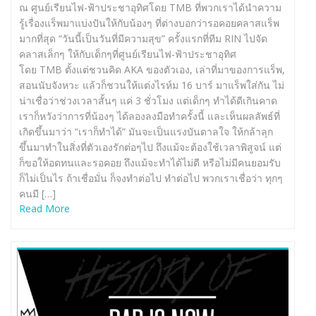
ณ ศูนย์เรียนไฟ-ฟ้าประชาอุทิศโดย TMB ที่พวกเราได้นำความ
รู้เรื่องแร็พมาแบ่งปันให้กับน้องๆ ที่ต่างบอกว่ารอคอยคลาสแร็พ
มากที่สุด “วันนี้เป็นวันที่มีความสุข” ครั้งแรกที่ทีม RIN ไปจัด
คลาสเล็กๆ ให้กับเด็กๆที่ศูนย์เรียนไฟ-ฟ้าประชาอุทิศ
โดย TMB ตั้งแต่ชวนคิด AKA ของตัวเอง, เล่าที่มาของการแร็พ,
สอนนับจังหวะ แล้วก็ชวนให้แต่งไรห์ม 16 บาร์ มาแร็พใส่กัน ไม่
น่าเชื่อว่าช่วงเวลาสั้นๆ แค่ 3 ชั่วโมง แต่เด็กๆ ทำได้ดีเกินคาด
เราก็หวังว่าการที่น้องๆ ได้ลองลงมือทำครั้งนี้ และเห็นผลลัพธ์ที่
เกิดขึ้นมาว่า “เราก็ทำได้” มันจะเป็นแรงบันดาลใจ ให้กล้าลุก
ขึ้นมาทำในสิ่งที่ตัวเองรักต่อๆไป ถึงแม้จะต้องใช้เวลาพิสูจน์ แต่
ก็ขอให้อดทนและรอคอย ถึงแม้จะทำได้ไม่ดี หรือไม่มีคนยอมรับ
ก็ไม่เป็นไร ถ้าเชื่อมั่น ก็จงทำต่อไป ทำต่อไป พวกเราเชื่อว่า ทุกๆ
คนมี […]
Read More