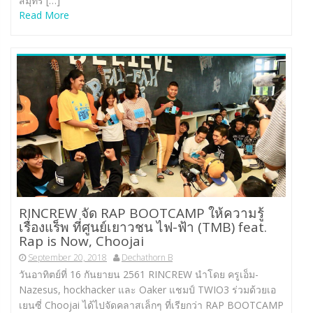
สมุทร […]
Read More
RINCREW จัด RAP BOOTCAMP ให้ความรู้
เรื่องแร็พ ที่ศูนย์เยาวชน ไฟ-ฟ้า (TMB) feat.
Rap is Now, Choojai
September 20, 2018
Dechathorn B
วันอาทิตย์ที่ 16 กันยายน 2561 RINCREW นำโดย ครูเอ็ม-
Nazesus, hockhacker และ Oaker แชมป์ TWIO3 ร่วมด้วยเอ
เยนซี่ Choojai ได้ไปจัดคลาสเล็กๆ ที่เรียกว่า RAP BOOTCAMP