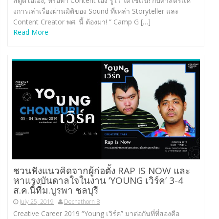
สตูดิโอเอง, หรือทำ Content เอง รู้ไว้ ได้ใช้เเน่! กับศาสตร์เเห่
งการเล่าเรื่องผ่านมิติของ Sound ที่เหล่า Storyteller และ
Content Creator พศ. นี้ ต้องมา! ” Camp G […]
Read More
ชวนฟังแนวคิดจากผู้ก่อตั้ง RAP IS NOW และ
หาแรงบันดาลใจในงาน ‘YOUNG เวิร์ค’ 3-4
ส.ค.นี้ที่ม.บูรพา ชลบุรี
July 25, 2019
Dechathorn B
Creative Career 2019 “Young เวิร์ค” มาต่อกันที่ที่สองคือ