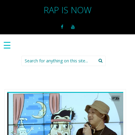
RAP IS NOW
☰
Search
for: