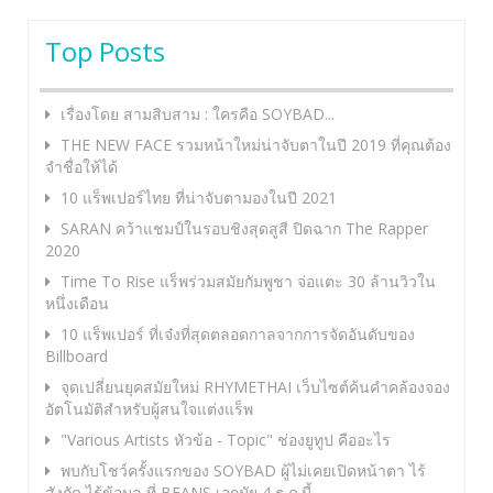
navigation
Top Posts
เรื่องโดย สามสิบสาม : ใครคือ SOYBAD...
THE NEW FACE รวมหน้าใหม่น่าจับตาในปี 2019 ที่คุณต้อง
จำชื่อให้ได้
10 แร็พเปอร์ไทย ที่น่าจับตามองในปี 2021
SARAN คว้าแชมป์ในรอบชิงสุดสูสี ปิดฉาก The Rapper
2020
Time To Rise แร็พร่วมสมัยกัมพูชา จ่อแตะ 30 ล้านวิวใน
หนึ่งเดือน
10 แร็พเปอร์ ที่เจ๋งที่สุดตลอดกาลจากการจัดอันดับของ
Billboard
จุดเปลี่ยนยุคสมัยใหม่ RHYMETHAI เว็บไซต์ค้นคำคล้องจอง
อัตโนมัติสำหรับผู้สนใจแต่งแร็พ
"Various Artists หัวข้อ - Topic" ช่องยูทูป คืออะไร
พบกับโชว์ครั้งแรกของ SOYBAD ผู้ไม่เคยเปิดหน้าตา ไร้
สังกัด ไร้ข้อมูล ที่ BEANS เอกมัย 4 ธ.ค.นี้