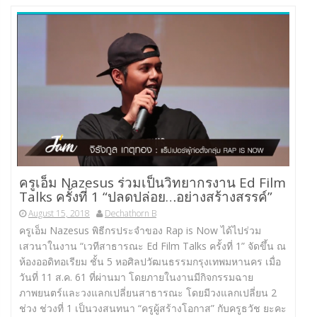
ครูเอ็ม Nazesus ร่วมเป็นวิทยากรงาน Ed Film
Talks ครั้งที่ 1 “ปลดปล่อย…อย่างสร้างสรรค์”
August 15, 2018
Dechathorn B
ครูเอ็ม Nazesus พิธีกรประจำของ Rap is Now ได้ไปร่วม
เสวนาในงาน “เวทีสาธารณะ Ed Film Talks ครั้งที่ 1” จัดขึ้น ณ
ห้องออดิทอเรียม ชั้น 5 หอศิลปวัฒนธรรมกรุงเทพมหานคร เมื่อ
วันที่ 11 ส.ค. 61 ที่ผ่านมา โดยภายในงานมีกิจกรรมฉาย
ภาพยนตร์และวงแลกเปลี่ยนสาธารณะ โดยมีวงแลกเปลี่ยน 2
ช่วง ช่วงที่ 1 เป็นวงสนทนา “ครูผู้สร้างโอกาส” กับครูธวัช ยะคะ