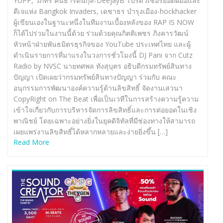
YUPP, วิภัทร คันธารัตนกุล-DeejayB โปรดิวเซอร์ยอดฝีมือและ
ดีเจแห่ง Bangkok Invaders, เดชาธร บำรุงเมือง-hockhacker
ผู้เขียนเองในฐานะหนึ่งในทีมงานเบื้องหลังของ RAP IS NOW
ก็ได้ไปร่วมในงานนี้ด้วย ร่วมด้วยคุณกิตติเพชร ภิงคารวัฒน์
หัวหน้าฝ่ายพันธมิตรธุรกิจของ YouTube ประเทศไทย และผู้
ดำเนินรายการที่มาแรงในวงการชั่วโมงนี้ DJ Pani จาก Cutz
Radio by NVSC นายทศพล ทังสุบุตร อธิบดีกรมทรัพย์สินทาง
ปัญญา เปิดเผยว่ากรมทรัพย์สินทางปัญญา ร่วมกับ คณะ
อนุกรรมการพัฒนาองค์ความรู้ด้านลิขสิทธิ์ จัดงานเสวนา
CopyRight on The Beat เพื่อเป็นเวทีในการสร้างความรู้ความ
เข้าใจเกี่ยวกับการบริหารจัดการลิขสิทธิ์และการต่อยอดในเชิง
พาณิชย์ โดยเฉพาะอย่างยิ่งในยุคดิจิทัลที่มีช่องทางให้สามารถ
เผยแพร่งานลิขสิทธิ์ได้หลากหลายและง่ายยิ่งขึ้น […]
Read More