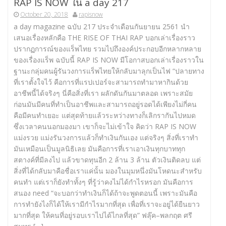
RAP IS NOW ใน a day 217
October 20, 2018
rapisnow
a day magazine ฉบับ 217 ประจำเดือนกันยายน 2561 นำ
เสนอเรื่องหลักคือ THE RISE OF THAI RAP บอกเล่าเรื่องราว
ปรากฏการณ์ของแร็พไทย รวมไปถึงองค์ประกอบอีกหลากหลาย
ของเรื่องแร็พ ฉบับนี้ RAP IS NOW มีโอกาสบอกเล่าเรื่องราวใน
ฐานะกลุ่มคนผู้รันวงการแร็พไทยให้กลับมาลุกเป็นไฟ “ปลายทาง
ที่เราตั้งใจไว้ คือการที่แรปเปอร์จะสามารถทำมาหากินด้วย
อาชีพนี้ได้จริงๆ นี่คือสิ่งที่เรา ผลักดันกันมาตลอด เพราะสมัย
ก่อนมันมีคนที่ทำเป็นอาชีพและสามารถอยู่รอดได้เพียงไม่กี่คน
คือมีคนทำเยอะ แต่สุดท้ายแล้วระหว่างทางก็เลิกรากันไปหมด
ซึ่งเวลาคนนอกมองมา เขาก็จะไม่เข้าใจ คิดว่า RAP IS NOW
แม่งรวย แม่งรันวงการแล้วก็ทำเงินกันเอง แต่จริงๆ สิ่งที่เราทำ
มันเหมือนเป็นมูลนิธิเลย มันคือการที่เราเอาเงินทุกบาททุก
สตางค์ที่มีลงไป แล้วขาดทุนอีก 2 ล้าน 3 ล้าน ตัวเงินติดลบ แต่
สิ่งที่ได้กลับมาคือชื่อเราแค่นั้น มองในมุมหนึ่งมันโหดนะสำหรับ
คนทำ แต่เราก็ยังทำทั้งๆ ที่รู้ว่าคงไม่ได้กำไรหรอก มันคือการ
สนอง need “จะบอกว่าทำเงินก็ได้ถ้าจะพูดตอนนี้ เพราะมันคือ
การทำยังไงก็ได้ให้เรามีกำไรมากที่สุด เพื่อที่เราจะอยู่ได้ยืนยาว
มากที่สุด ให้คนที่อยู่รอบเราไปได้ไกลที่สุด” ฟลุ๊ค–พลกฤต ศรี