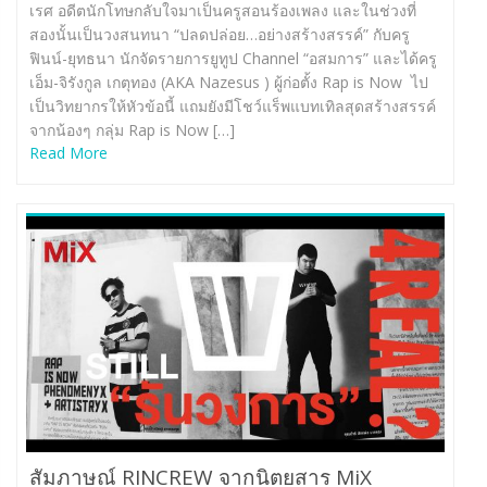
เรศ อดีตนักโทษกลับใจมาเป็นครูสอนร้องเพลง และในช่วงที่
สองนั้นเป็นวงสนทนา “ปลดปล่อย…อย่างสร้างสรรค์” กับครู
ฟินน์-ยุทธนา นักจัดรายการยูทูป Channel “อสมการ” และได้ครู
เอ็ม-จิรังกูล เกตุทอง (AKA Nazesus ) ผู้ก่อตั้ง Rap is Now ไป
เป็นวิทยากรให้หัวข้อนี้ แถมยังมีโชว์แร็พแบทเทิลสุดสร้างสรรค์
จากน้องๆ กลุ่ม Rap is Now […]
Read More
สัมภาษณ์ RINCREW จากนิตยสาร MiX