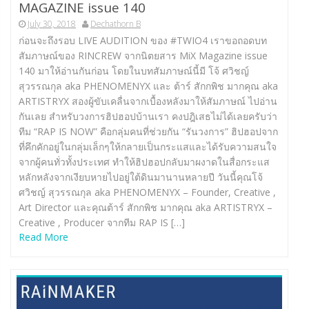
MAGAZINE issue 140
July 30, 2018
Dechathorn B
ก่อนจะถึงรอบ LIVE AUDITION ของ #TWIO4 เราขอถอดบท
สัมภาษณ์ของ RINCREW จากนิตยสาร MiX Magazine issue
140 มาให้อ่านกันก่อน โดยในบทสัมภาษณ์นี้มี โจ้ ศวิชญ์
สุวรรณกุล aka PHENOMENYX และ ต้าร์ สักกพิช มากคุณ aka
ARTISTRYX สองผู้ขับเคลื่นจากเบื้องหลังมาให้สัมภาษณ์ ไปอ่าน
กันเลย สำหรับวงการฮิปฮอปบ้านเรา คงปฎิเสธไม่ได้เลยครับว่า
ทีม “RAP IS NOW” คือกลุ่มคนที่ช่วยกัน “รันวงการ” ฮิปฮอปจาก
ที่คึกคักอยู่ในกลุ่มเล็กๆให้กลายเป็นกระแสและได้รับความสนใจ
จากผู้คนทั่วทั้งประเทศ ทำให้ฮิปฮอปกลับมาผงาดในสื่อกระแส
หลักหลังจากเงียบหายไปอยู่ใต้ดินมานานหลายปี วันนี้คุณโจ้
ศวิชญ์ สุวรรณกุล aka PHENOMENYX – Founder, Creative ,
Art Director และคุณต้าร์ สักกพิช มากคุณ aka ARTISTRYX –
Creative , Producer จากทีม RAP IS […]
Read More