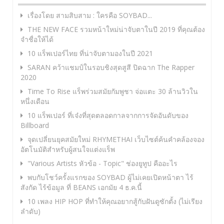
เรื่องโดย สามสิบสาม : ใครคือ SOYBAD...
THE NEW FACE รวมหน้าใหม่น่าจับตาในปี 2019 ที่คุณต้อง
จำชื่อให้ได้
10 แร็พเปอร์ไทย ที่น่าจับตามองในปี 2021
SARAN คว้าแชมป์ในรอบชิงสุดสูสี ปิดฉาก The Rapper
2020
Time To Rise แร็พร่วมสมัยกัมพูชา จ่อแตะ 30 ล้านวิวใน
หนึ่งเดือน
10 แร็พเปอร์ ที่เจ๋งที่สุดตลอดกาลจากการจัดอันดับของ
Billboard
จุดเปลี่ยนยุคสมัยใหม่ RHYMETHAI เว็บไซต์ค้นคำคล้องจอง
อัตโนมัติสำหรับผู้สนใจแต่งแร็พ
"Various Artists หัวข้อ - Topic" ช่องยูทูป คืออะไร
พบกับโชว์ครั้งแรกของ SOYBAD ผู้ไม่เคยเปิดหน้าตา ไร้
สังกัด ไร้ข้อมูล ที่ BEANS เอกมัย 4 ธ.ค.นี้
10 เพลง HIP HOP ที่ทำให้คุณอยากสู้กับฝันดูซักตั้ง (ไม่เรียง
ลำดับ)