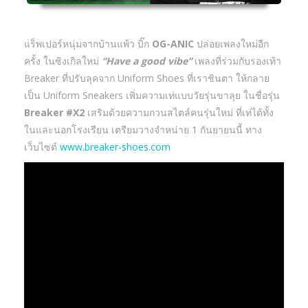
แร็พเปอร์หนุ่มจากบ้านแพ้ว บิ๊ก
OG-ANIC
ปล่อยเพลงใหม่อีก
ครั้ง ในซิงเกิลใหม่
“Have a good vibe”
เพลงที่ร่วมกับรองเท้า
Breaker ที่ปรับลุคจาก Uniform Shoes ที่เราชินตา ให้กลาย
เป็น Uniform Sneakers เพิ่มความเท่แบบวัยรุ่นขาลุย ในชื่อรุ่น
Breaker #X2
เสริมด้วยความกวนสไตล์คนรุ่นใหม่ ที่เท่ได้ทั้ง
ในและนอกโรงเรียน เตรียมวางจำหน่าย 1 กันยายนนี้ ทาง
เว็บไซต์
www.breaker-shoes.com