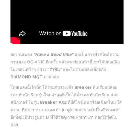
ผลงานเพลง
“Have a Good Vibe”
นับเป็นการย้ำสไตล์ความ
กวนของ OG-ANIC อีกครั้ง หลังจากก่อนหน้านี้เขาได้ปล่อยฟิล
ในเพลงเศร้าๆ อย่าง
“รำพัน”
และไปร่วมเพลงเดือดกับ
DIAMOND MQT
มาล่าสุด
โดยเพลงนี้เจ้าบิ๊ก ได้ร่วมกับรองเท้า
Breaker
ที่เตรียมปล่อย
รองเท้านักเรียนรุ่นใหม่ล่าสุดที่เป็นได้ทั้งรองเท้านักเรียน และ
สนีกเกอร์ ในรุ่น
Breaker #X2
ที่มีดีไซน์แนวร้อยเชือกใหม่ ใส่
ความ Extreme แบบรองเท้า Jungle boots ลงไปในตัวรองเท้า
อีกทั้งยังมีห่วงรูปตัว D ที่ใช้วัสดุเกรด Premium ตอกยึดติดไป
ด้วย