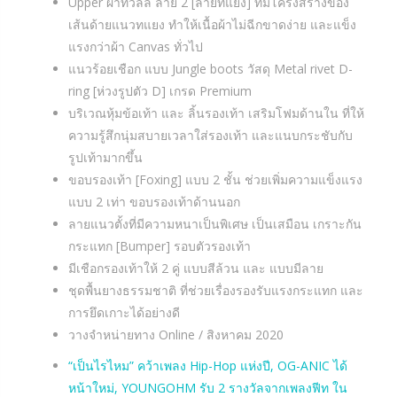
Upper ผ้าทวิลล์ ลาย 2 [ลายทแยง] ที่มีโครงสร้างของ
เส้นด้ายแนวทแยง ทำให้เนื้อผ้าไม่ฉีกขาดง่าย และแข็ง
แรงกว่าผ้า Canvas ทั่วไป
แนวร้อยเชือก แบบ Jungle boots วัสดุ Metal rivet D-
ring [ห่วงรูปตัว D] เกรด Premium
บริเวณหุ้มข้อเท้า และ ลิ้นรองเท้า เสริมโฟมด้านใน ที่ให้
ความรู้สึกนุ่มสบายเวลาใส่รองเท้า และแนบกระชับกับ
รูปเท้ามากขึ้น
ขอบรองเท้า [Foxing] แบบ 2 ชั้น ช่วยเพิ่มความแข็งแรง
แบบ 2 เท่า ขอบรองเท้าด้านนอก
ลายแนวตั้งที่มีความหนาเป็นพิเศษ เป็นเสมือน เกราะกัน
กระแทก [Bumper] รอบตัวรองเท้า
มีเชือกรองเท้าให้ 2 คู่ แบบสีล้วน และ แบบมีลาย
ชุดพื้นยางธรรมชาติ ที่ช่วยเรื่องรองรับแรงกระแทก และ
การยึดเกาะได้อย่างดี
วางจำหน่ายทาง Online / สิงหาคม 2020
“เป็นไรไหม” คว้าเพลง Hip-Hop แห่งปี, OG-ANIC ได้
หน้าใหม่, YOUNGOHM รับ 2 รางวัลจากเพลงฟีท ใน