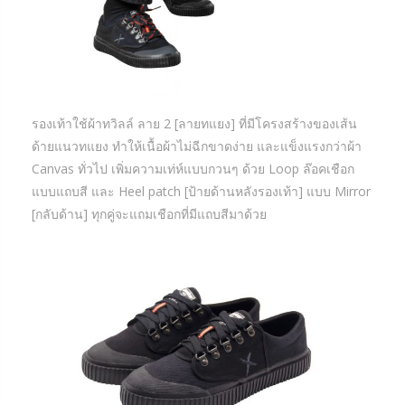
รองเท้าใช้ผ้าทวิลล์ ลาย 2 [ลายทแยง] ที่มีโครงสร้างของเส้น
ด้ายแนวทแยง ทำให้เนื้อผ้าไม่ฉีกขาดง่าย และแข็งแรงกว่าผ้า
Canvas ทั่วไป เพิ่มความเท่ห์แบบกวนๆ ด้วย Loop ล๊อคเชือก
แบบแถบสี และ Heel patch [ป้ายด้านหลังรองเท้า] แบบ Mirror
[กลับด้าน] ทุกคู่จะแถมเชือกที่มีแถบสีมาด้วย