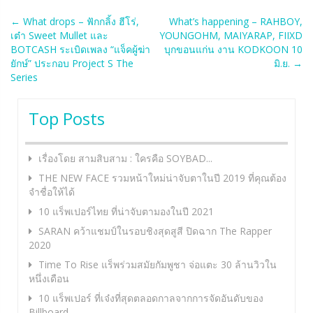
Post
←
What drops – ฟักกลิ้ง ฮีโร่,
What’s happening – RAHBOY,
เต๋า Sweet Mullet และ
YOUNGOHM, MAIYARAP, FIIXD
navigation
BOTCASH ระเบิดเพลง “แจ็คผู้ฆ่า
บุกขอนแก่น งาน KODKOON 10
ยักษ์” ประกอบ Project S The
มิ.ย.
→
Series
Top Posts
เรื่องโดย สามสิบสาม : ใครคือ SOYBAD...
THE NEW FACE รวมหน้าใหม่น่าจับตาในปี 2019 ที่คุณต้อง
จำชื่อให้ได้
10 แร็พเปอร์ไทย ที่น่าจับตามองในปี 2021
SARAN คว้าแชมป์ในรอบชิงสุดสูสี ปิดฉาก The Rapper
2020
Time To Rise แร็พร่วมสมัยกัมพูชา จ่อแตะ 30 ล้านวิวใน
หนึ่งเดือน
10 แร็พเปอร์ ที่เจ๋งที่สุดตลอดกาลจากการจัดอันดับของ
Billboard