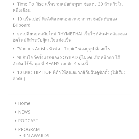
Time To Rise แร็พร่วมสมัยกัมพูชา จ่อแตะ 30 ล้านวิวใน
หนึ่งเดือน
10 แร็พเปอร์ ที่เจ๋งที่สุดตลอดกาลจากการจัดอันดับของ
Billboard
จุดเปลี่ยนยุคสมัยใหม่ RHYMETHAI เว็บไซต์ค้นคำคล้องจอง
อัตโนมัติสำหรับผู้สนใจแต่งแร็พ
"Various Artists หัวข้อ - Topic" ช่องยูทูป คืออะไร
พบกับโชว์ครั้งแรกของ SOYBAD ผู้ไม่เคยเปิดหน้าตา ไร้
สังกัด ไร้ข้อมูล ที่ BEANS เอกมัย 4 ธ.ค.นี้
10 เพลง HIP HOP ที่ทำให้คุณอยากสู้กับฝันดูซักตั้ง (ไม่เรียง
ลำดับ)
Home
NEWS
PODCAST
PROGRAM
RIN AWARDS