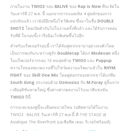
ภายในงาน
TWIO3
รอบ
8ALIVE
ของ
Rap is Now
ที่จะจัดใน
วันเสาร์ที่ 27 พ.ค. นี้ นอกจากการแบทเทิล 4 คู่หลักของการ
แข่งขันแล้ว เรายังมีอีกหนึ่งโชว์พิเศษ ซึ่งมาในชื่อ
DOUBLE
SHOTZ
โดยเปิดตัวกันไปในงานครั้งที่แล้ว และได้รับการตอบ
รับที่ดี ในรอบนี้เราจึงมีอะไรพิเศษขึ้นไปอีก
สำหรับแร็พเปอร์รอบนี้ เราได้จับคู่พวกเขามาอย่างลงตัวโดย
เป็นการพบกันระหว่างคู่รัก
Doubletap
ได้แก่
Modevan
หนึ่ง
ในแร็พเปอร์จากรอบ 16 คนสุดท้าย
TWIO3
และ
Puppup
หวานใจของหมวดแวนที่ไปโชว์ผลงานแร็พมาแล้วใน
RHYM
FIGHT
ของ
Skill One Mic
โดยคู่ต่อกรของพวกเขาได้แก่ทีม
South Gvng
ประกอบด้วย
Ozmosisz
กับ
M.Foray
คู่จิ้นจาก
เวทีออดิชั่นหาดใหญ่ ซึ่งต่างฝากผลงานไว้บนเวทีแข่งขัน
TWIO3
ปีนี้
การปะทะของคู่นี้จะเดือดขนาดไหน รอติดตามได้ในงาน
TWIO3 : 8ALIVE วันเสาร์ที่ 27 พ.ค.นี้ ที่ THE STAGE at
Asiatique The Riverfront (เอเชียทีค เดอะ ริเวอร์ฟร้อนท์)