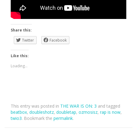
Share this:
Twitter
Facebook
Like this:
Loading...
This entry was posted in
THE WAR IS ON: 3
and tagged
beatbox
,
doubleshotz
,
doubletap
,
ozmosisz
,
rap is now
,
twio3
. Bookmark the
permalink
.