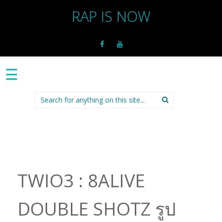
RAP IS NOW
☰
Search
for:
TWIO3 : 8ALIVE
DOUBLE SHOTZ รูป