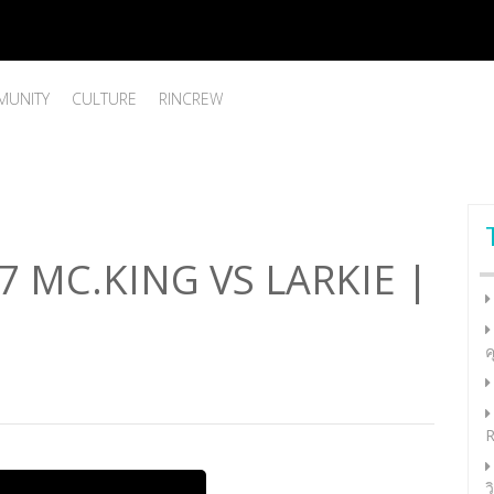
UNITY
CULTURE
RINCREW
7 MC.KING VS LARKIE |
ค
R
ว