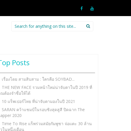
Search
for:
Top Posts
เรื่องโดย สามสิบสาม : ใครคือ SOYBAD...
THE NEW FACE รวมหน้าใหม่น่าจับตาในปี 2019 ที่
ุณต้องจำชื่อให้ได้
10 แร็พเปอร์ไทย ที่น่าจับตามองในปี 2021
SARAN คว้าแชมป์ในรอบชิงสุดสูสี ปิดฉาก The
apper 2020
Time To Rise แร็พร่วมสมัยกัมพูชา จ่อแตะ 30 ล้าน
ิวในหนึ่งเดือน