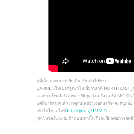
คู่ที่เจ็ด บอกเลยว่ายับเยิน เบินกันไปข้าง!!
L’ARKIE แร็พเปอร์ลูกย่าโม ที่ป่วนเวที NORTH EAST
เจอกับ แร็พเปอร์เจ้าของ Slogan แตร๊ง แตร๊ง MC-KIN
แค่ที่มาก็สนุกแล้ว มาดูกันเลยว่าเจอกันจริงๆจะสนุกมั้ย!
เข้าไปโหวตได้ที่
http://goo.gl/11tMIO
…
(ผลโหวตใน URL ด้านบนเท่านั้น ถึงจะมีผลต่อการตัดสิ
– – – – – – – – – – – – – – – – – – – – – – – – – – – 