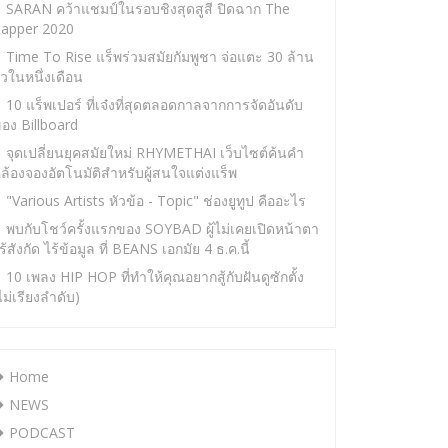
SARAN คว้าแชมป์ในรอบชิงสุดสูสี ปิดฉาก The
apper 2020
Time To Rise แร็พร่วมสมัยกัมพูชา จ่อแตะ 30 ล้าน
ิวในหนึ่งเดือน
10 แร็พเปอร์ ที่เจ๋งที่สุดตลอดกาลจากการจัดอันดับ
อง Billboard
จุดเปลี่ยนยุคสมัยใหม่ RHYMETHAI เว็บไซต์ค้นคำ
ล้องจองอัตโนมัติสำหรับผู้สนใจแต่งแร็พ
"Various Artists หัวข้อ - Topic" ช่องยูทูป คืออะไร
พบกับโชว์ครั้งแรกของ SOYBAD ผู้ไม่เคยเปิดหน้าตา
ร้สังกัด ไร้ข้อมูล ที่ BEANS เอกมัย 4 ธ.ค.นี้
10 เพลง HIP HOP ที่ทำให้คุณอยากสู้กับฝันดูซักตั้ง
ไม่เรียงลำดับ)
Home
NEWS
PODCAST