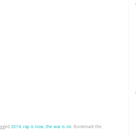
agged
2014
,
rap is now
,
the war is on
. Bookmark the