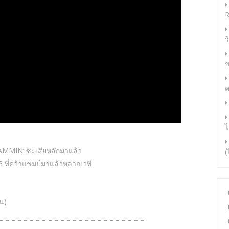
R
ว
ข
ค
ไ
 JAMMIN’ ซะเสียหลักมาแล้ว
(
G ที่คว้าแชมป์มาแล้วหลากเวที
!
น)
– – – – – – – – – – – – – – – – – – – – – – – –