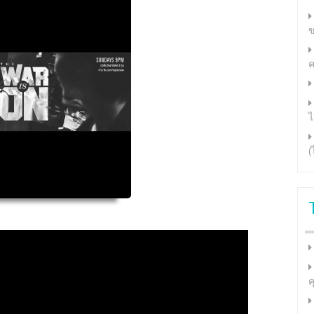
ข
ค
ไ
(
ค