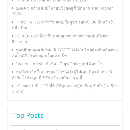
SARAN คว้าแชมป์ในรอบชิงสุดสูสี ปิดฉาก The Rapper
2020
Time To Rise แร็พร่วมสมัยกัมพูชา จ่อแตะ 30 ล้านวิวใน
หนึ่งเดือน
10 แร็พเปอร์ ที่เจ๋งที่สุดตลอดกาลจากการจัดอันดับของ
Billboard
จุดเปลี่ยนยุคสมัยใหม่ RHYMETHAI เว็บไซต์ค้นคำคล้องจอง
อัตโนมัติสำหรับผู้สนใจแต่งแร็พ
"Various Artists หัวข้อ - Topic" ช่องยูทูป คืออะไร
พบกับโชว์ครั้งแรกของ SOYBAD ผู้ไม่เคยเปิดหน้าตา ไร้
สังกัด ไร้ข้อมูล ที่ BEANS เอกมัย 4 ธ.ค.นี้
10 เพลง HIP HOP ที่ทำให้คุณอยากสู้กับฝันดูซักตั้ง (ไม่เรียง
ลำดับ)
Top Posts