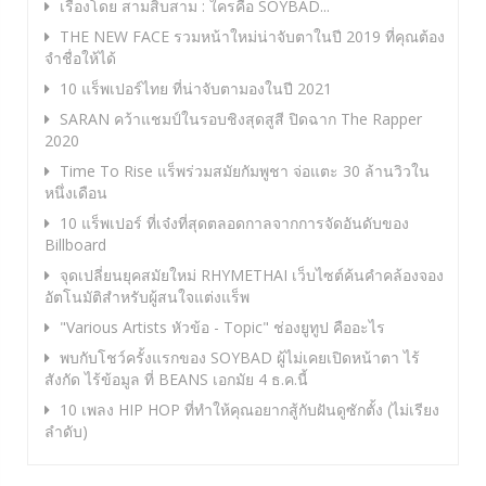
เรื่องโดย สามสิบสาม : ใครคือ SOYBAD...
THE NEW FACE รวมหน้าใหม่น่าจับตาในปี 2019 ที่คุณต้อง
จำชื่อให้ได้
10 แร็พเปอร์ไทย ที่น่าจับตามองในปี 2021
SARAN คว้าแชมป์ในรอบชิงสุดสูสี ปิดฉาก The Rapper
2020
Time To Rise แร็พร่วมสมัยกัมพูชา จ่อแตะ 30 ล้านวิวใน
หนึ่งเดือน
10 แร็พเปอร์ ที่เจ๋งที่สุดตลอดกาลจากการจัดอันดับของ
Billboard
จุดเปลี่ยนยุคสมัยใหม่ RHYMETHAI เว็บไซต์ค้นคำคล้องจอง
อัตโนมัติสำหรับผู้สนใจแต่งแร็พ
"Various Artists หัวข้อ - Topic" ช่องยูทูป คืออะไร
พบกับโชว์ครั้งแรกของ SOYBAD ผู้ไม่เคยเปิดหน้าตา ไร้
สังกัด ไร้ข้อมูล ที่ BEANS เอกมัย 4 ธ.ค.นี้
10 เพลง HIP HOP ที่ทำให้คุณอยากสู้กับฝันดูซักตั้ง (ไม่เรียง
ลำดับ)