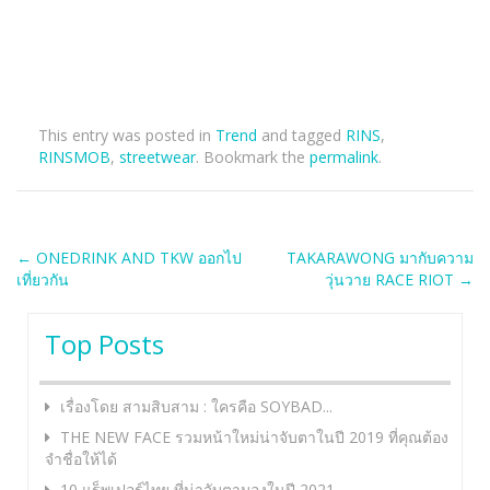
This entry was posted in
Trend
and tagged
RINS
,
RINSMOB
,
streetwear
. Bookmark the
permalink
.
Post
←
ONEDRINK AND TKW ออกไป
TAKARAWONG มากับความ
เที่ยวกัน
วุ่นวาย RACE RIOT
→
navigation
Top Posts
เรื่องโดย สามสิบสาม : ใครคือ SOYBAD...
THE NEW FACE รวมหน้าใหม่น่าจับตาในปี 2019 ที่คุณต้อง
จำชื่อให้ได้
10 แร็พเปอร์ไทย ที่น่าจับตามองในปี 2021