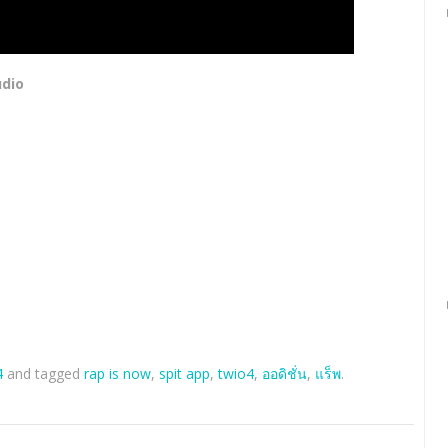
udio
4
and tagged
rap is now
,
spit app
,
twio4
,
ออดิชั่น
,
แร็พ
.