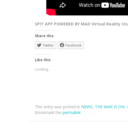
SPIT APP POWERED BY MAD Virtual Reality St
Share this:
Twitter
Facebook
Like this:
Loading...
This entry was posted in
NEWS
,
THE WAR IS ON: 
Bookmark the
permalink
.