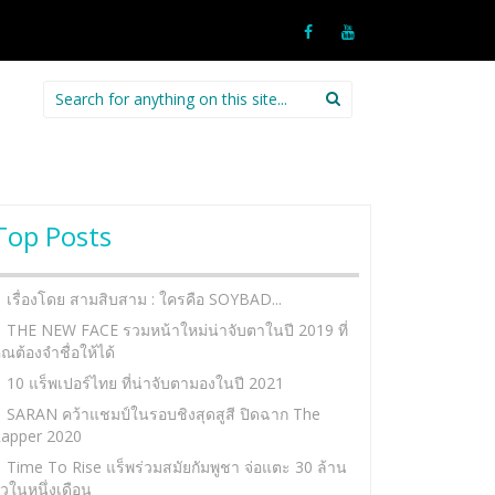
Search
for:
Top Posts
เรื่องโดย สามสิบสาม : ใครคือ SOYBAD...
THE NEW FACE รวมหน้าใหม่น่าจับตาในปี 2019 ที่
ุณต้องจำชื่อให้ได้
10 แร็พเปอร์ไทย ที่น่าจับตามองในปี 2021
SARAN คว้าแชมป์ในรอบชิงสุดสูสี ปิดฉาก The
apper 2020
Time To Rise แร็พร่วมสมัยกัมพูชา จ่อแตะ 30 ล้าน
ิวในหนึ่งเดือน