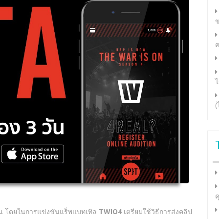
ข
ค
ไ
(
ค
อน โดยในการแข่งขันแร็พแบทเทิล
TWIO4
เตรียมใช้วิธีการส่งคลิป