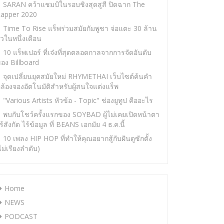
SARAN คว้าแชมป์ในรอบชิงสุดสูสี ปิดฉาก The
apper 2020
Time To Rise แร็พร่วมสมัยกัมพูชา จ่อแตะ 30 ล้าน
ิวในหนึ่งเดือน
10 แร็พเปอร์ ที่เจ๋งที่สุดตลอดกาลจากการจัดอันดับ
อง Billboard
จุดเปลี่ยนยุคสมัยใหม่ RHYMETHAI เว็บไซต์ค้นคำ
ล้องจองอัตโนมัติสำหรับผู้สนใจแต่งแร็พ
"Various Artists หัวข้อ - Topic" ช่องยูทูป คืออะไร
พบกับโชว์ครั้งแรกของ SOYBAD ผู้ไม่เคยเปิดหน้าตา
ร้สังกัด ไร้ข้อมูล ที่ BEANS เอกมัย 4 ธ.ค.นี้
10 เพลง HIP HOP ที่ทำให้คุณอยากสู้กับฝันดูซักตั้ง
ไม่เรียงลำดับ)
Home
NEWS
PODCAST