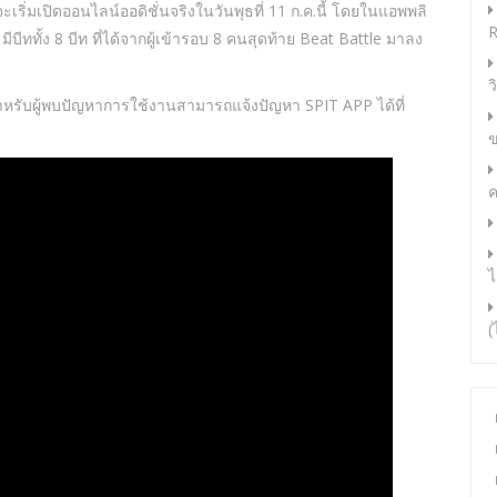
งจะเริ่มเปิดออนไลน์ออดิชั่นจริงในวันพุธที่ 11 ก.ค.นี้ โดยในแอพพลิ
R
ีบีททั้ง 8 บีท ที่ได้จากผู้เข้ารอบ 8 คนสุดท้าย Beat Battle มาลง
ว
หรับผู้พบปัญหาการใช้งานสามารถแจ้งปัญหา SPIT APP ได้ที่
ข
ค
ไ
(