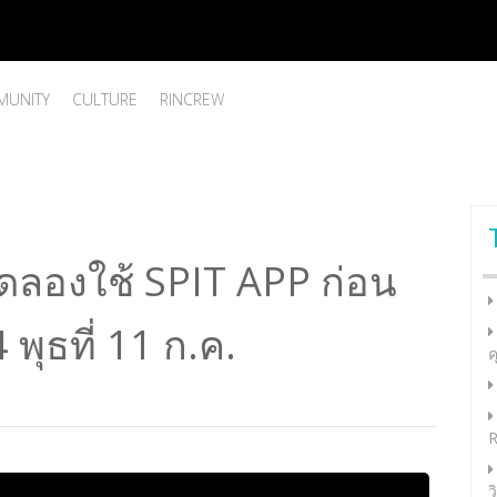
UNITY
CULTURE
RINCREW
ดลองใช้ SPIT APP ก่อน
 พุธที่ 11 ก.ค.
ค
R
ว