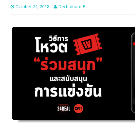
October 24, 2018
Dechathorn B