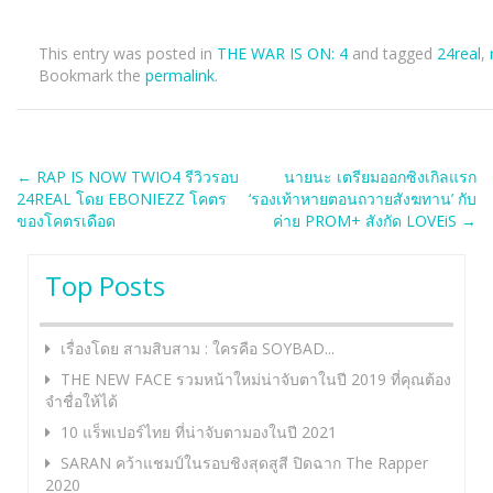
This entry was posted in
THE WAR IS ON: 4
and tagged
24real
,
Bookmark the
permalink
.
Post
←
RAP IS NOW TWIO4 รีวิวรอบ
นายนะ เตรียมออกซิงเกิลแรก
24REAL โดย EBONIEZZ โคตร
‘รองเท้าหายตอนถวายสังฆทาน’ กับ
navigation
ของโคตรเดือด
ค่าย PROM+ สังกัด LOVEiS
→
Top Posts
เรื่องโดย สามสิบสาม : ใครคือ SOYBAD...
THE NEW FACE รวมหน้าใหม่น่าจับตาในปี 2019 ที่คุณต้อง
จำชื่อให้ได้
10 แร็พเปอร์ไทย ที่น่าจับตามองในปี 2021
SARAN คว้าแชมป์ในรอบชิงสุดสูสี ปิดฉาก The Rapper
2020