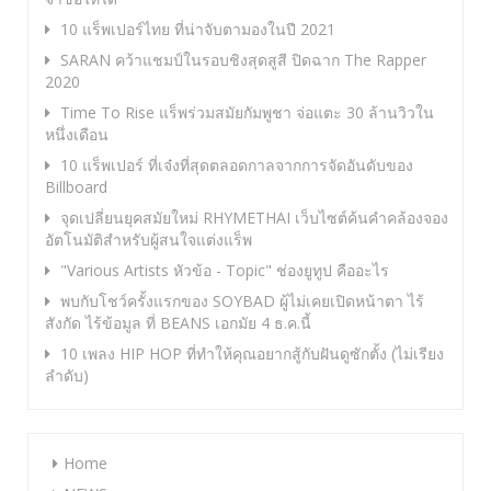
10 แร็พเปอร์ไทย ที่น่าจับตามองในปี 2021
SARAN คว้าแชมป์ในรอบชิงสุดสูสี ปิดฉาก The Rapper
2020
Time To Rise แร็พร่วมสมัยกัมพูชา จ่อแตะ 30 ล้านวิวใน
หนึ่งเดือน
10 แร็พเปอร์ ที่เจ๋งที่สุดตลอดกาลจากการจัดอันดับของ
Billboard
จุดเปลี่ยนยุคสมัยใหม่ RHYMETHAI เว็บไซต์ค้นคำคล้องจอง
อัตโนมัติสำหรับผู้สนใจแต่งแร็พ
"Various Artists หัวข้อ - Topic" ช่องยูทูป คืออะไร
พบกับโชว์ครั้งแรกของ SOYBAD ผู้ไม่เคยเปิดหน้าตา ไร้
สังกัด ไร้ข้อมูล ที่ BEANS เอกมัย 4 ธ.ค.นี้
10 เพลง HIP HOP ที่ทำให้คุณอยากสู้กับฝันดูซักตั้ง (ไม่เรียง
ลำดับ)
Home