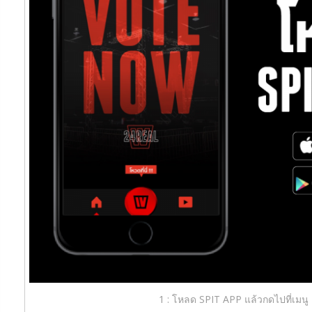
1 : โหลด SPIT APP แล้วกดไปที่เมนู