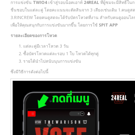
การแข่งขัน
TWIO4
เข้าสู่รอบน็อคเอาท์
24REAL
ที่ผู้ชมจะมีสิทธิ์ใ
ชื่นชอบในแต่ละคู่ โดยคะแนนจะตัดสินจาก 3 เสียงเช่นเดิม 1.คนดูส
3.RINCREW โดยคนดูสดจะได้รับบัตรโหวตที่งาน สำหรับคนดูออนไลน์ใ
เพื่อให้คุณสนุกกับการแข่งขันมากขึ้น โดยการใช้
SPIT APP
รายละเอียดของการโหวต
แต่ละคู่มีเวลาโหวต
3
วัน
ซื้อบัตรโหวตแต่ละรอบ
1 ใบ
โหวตได้ทุกคู่
รายได้นำไปสนับนุนการแข่งขัน
ซึ่งมีวิธีการดังต่อไปนี้