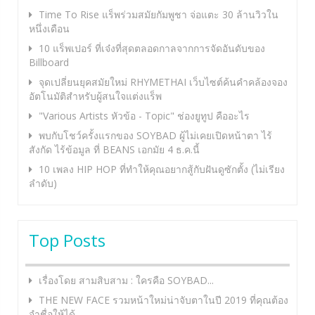
Time To Rise แร็พร่วมสมัยกัมพูชา จ่อแตะ 30 ล้านวิวใน
หนึ่งเดือน
10 แร็พเปอร์ ที่เจ๋งที่สุดตลอดกาลจากการจัดอันดับของ
Billboard
จุดเปลี่ยนยุคสมัยใหม่ RHYMETHAI เว็บไซต์ค้นคำคล้องจอง
อัตโนมัติสำหรับผู้สนใจแต่งแร็พ
"Various Artists หัวข้อ - Topic" ช่องยูทูป คืออะไร
พบกับโชว์ครั้งแรกของ SOYBAD ผู้ไม่เคยเปิดหน้าตา ไร้
สังกัด ไร้ข้อมูล ที่ BEANS เอกมัย 4 ธ.ค.นี้
10 เพลง HIP HOP ที่ทำให้คุณอยากสู้กับฝันดูซักตั้ง (ไม่เรียง
ลำดับ)
Top Posts
เรื่องโดย สามสิบสาม : ใครคือ SOYBAD...
THE NEW FACE รวมหน้าใหม่น่าจับตาในปี 2019 ที่คุณต้อง
จำชื่อให้ได้