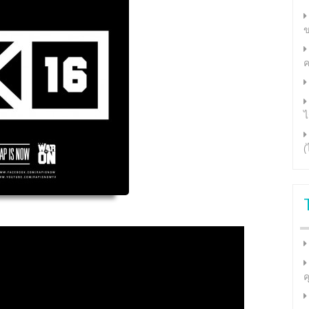
ข
ค
ไ
(
ค