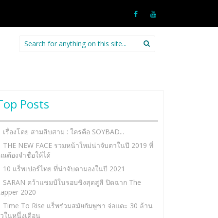
Search
for:
Top Posts
เรื่องโดย สามสิบสาม : ใครคือ SOYBAD...
THE NEW FACE รวมหน้าใหม่น่าจับตาในปี 2019 ที่
ุณต้องจำชื่อให้ได้
10 แร็พเปอร์ไทย ที่น่าจับตามองในปี 2021
SARAN คว้าแชมป์ในรอบชิงสุดสูสี ปิดฉาก The
apper 2020
Time To Rise แร็พร่วมสมัยกัมพูชา จ่อแตะ 30 ล้าน
ิวในหนึ่งเดือน