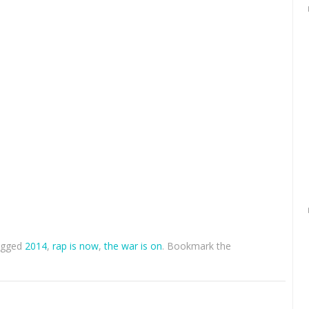
agged
2014
,
rap is now
,
the war is on
. Bookmark the