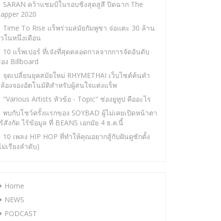
SARAN คว้าแชมป์ในรอบชิงสุดสูสี ปิดฉาก The
apper 2020
Time To Rise แร็พร่วมสมัยกัมพูชา จ่อแตะ 30 ล้าน
ิวในหนึ่งเดือน
10 แร็พเปอร์ ที่เจ๋งที่สุดตลอดกาลจากการจัดอันดับ
อง Billboard
จุดเปลี่ยนยุคสมัยใหม่ RHYMETHAI เว็บไซต์ค้นคำ
ล้องจองอัตโนมัติสำหรับผู้สนใจแต่งแร็พ
"Various Artists หัวข้อ - Topic" ช่องยูทูป คืออะไร
พบกับโชว์ครั้งแรกของ SOYBAD ผู้ไม่เคยเปิดหน้าตา
ร้สังกัด ไร้ข้อมูล ที่ BEANS เอกมัย 4 ธ.ค.นี้
10 เพลง HIP HOP ที่ทำให้คุณอยากสู้กับฝันดูซักตั้ง
ไม่เรียงลำดับ)
Home
NEWS
PODCAST