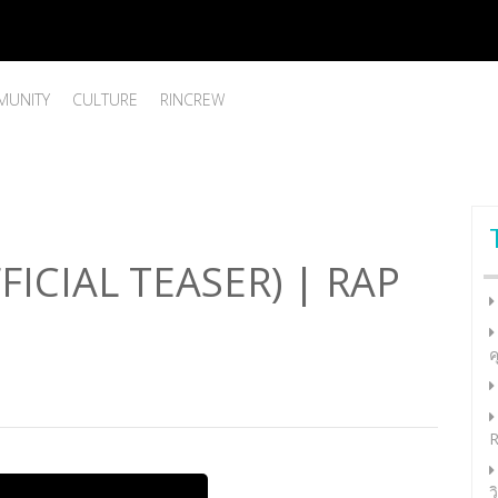
UNITY
CULTURE
RINCREW
FICIAL TEASER) | RAP
ค
R
ว