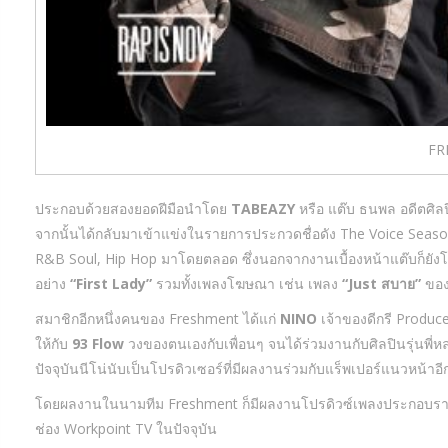
FR
ประกอบด้วยสองยอดฝีมือนำโดย
TABEAZY
หรือ แต๊บ ธนพล อดีตศิล
จากนั้นได้กลับมาเข้าแข่งในรายการประกวดชื่อดัง The Voice Seaso
R&B Soul, Hip Hop มาโดยตลอด ซึ่งนอกจากงานเบื้องหน้าแต๊บก็ยังโ
อย่าง
“First Lady”
รวมทั้งเพลงโฆษณา เช่น เพลง
“Just สบาย”
ของห
สมาชิกอีกหนึ่งคนของ Freshment ได้แก่
NINO
เจ้าของดีกรี Produc
ให้กับ
93 Flow
วงของตนเองกับเพื่อนๆ จนได้ร่วมงานกับศิลปินรุ่นพี
ปัจจุบันนีโน่นับเป็นโปรดิวเซอร์ที่มีผลงานร่วมกับแร็พเปอร์แนวหน้า
โดยผลงานในนามทีม Freshment ก็มีผลงานโปรดิวซ์เพลงประกอบร
ช่อง Workpoint TV ในปัจจุบัน