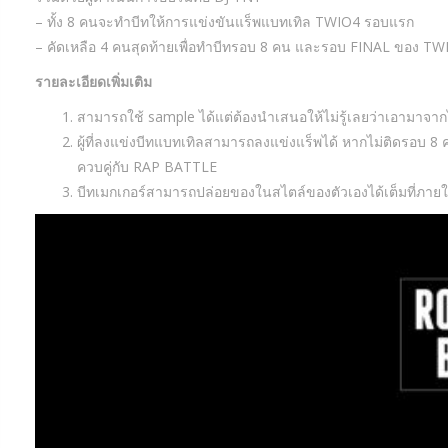
– ทั้ง 8 คนจะทำบีทให้การแข่งขันแร็พแบทเทิล TWIO4 รอบแรก
– คัดเหลือ 4 คนสุดท้ายเพื่อทำบีทรอบ 8 คน และรอบ FINAL ของ TW
รายละเอียดเพิ่มเติม
สามารถใช้ sample ได้แต่ต้องนำเสนอให้ไม่
รู้เลยว่าเอามาจาก
ผู้ที่ลงแข่งบีทแบทเทิลสามารถลงแข่งแร็พได้ หากไม่ติดรอบ 
ควบคู่กับ RAP BATTLE
บีทเมกเกอร์สามารถปล่อยของในสไตล์ของตัวเองได้เต็มที่ภายใน 