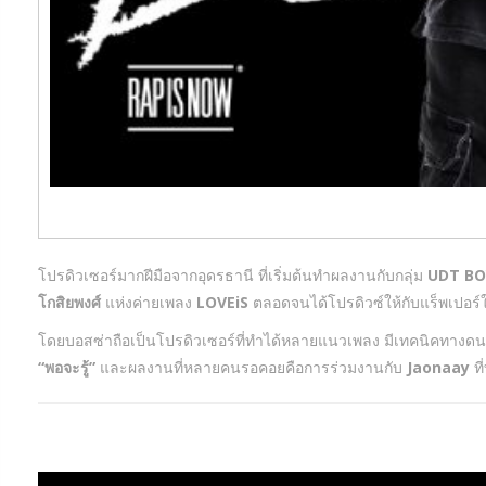
โปรดิวเซอร์มากฝีมือจากอุดรธานี ที่เริ่มต้นทำผลงานกับกลุ่ม
UDT BO
โกสิยพงศ์
แห่งค่ายเพลง
LOVEiS
ตลอดจนได้โปรดิวซ์ให้กับแร็พเปอร
โดยบอสซ่าถือเป็นโปรดิวเซอร์ที่ทำได้หลายแนวเพลง มีเทคนิคทางดน
“พอจะรู้”
และผลงานที่หลายคนรอคอยคือการร่วมงานกับ
Jaonaay
ที