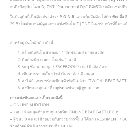
จนถึงปัจจุบัน โดย DJ TNT “Paranormal Djs” มีดีกรีถึงระดับแชมป์ท
ในปัจจุบันก็เป็นดีเจประจำวง
P.O.N.R
และแบ็คอัพดีเจให้กับ
ฟักกลิ้ง ฮ
29 ซึ่งในตำแหน่งผู้ดูแลการแข่งขันนั้น DJ TNT ก็เคยรับหน้าที่นี้
สำหรับผู้สนใจมีกติกาดังนี้
สร้างบีทที่เป็นตัวเองมา 1 บีทพร้อมอธิบายแนวคิด
บีทต้องมีความยาวไม่เกิน 1 นาที
ระบุ ชื่อ-นามสกุล / FACEBOOK / เบอร์มือถือ / อายุ
เขียนบรรยายสั้นๆว่าทำไมเราต้องเลือกคุณ
ส่งไฟล์ .wav พร้อมเขียนหัวข้ออีเมล์ว่า “TWIO4 : BEAT BAT
ส่งบีทของคุณมาที่
rapisnowtwio@gmail.com
การแข่งขันจะแบ่งเป็นรอบดังนี้
– ONLINE AUDITION
– รอบ 16 คนสุดท้าย จับคู่แบทเทิล ONLINE BEAT BATTLE 8 คู่
– ผู้ชนะ 8 คนจะเข้าอบรมกับกรรมการทั้ง 3 ได้แก่ FRESHMENT /
ร่วมด้วยผู้ดำเนินการอบรมคือ DJ TNT