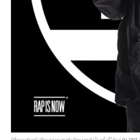
ผู้ที่จะมารับหน้าที่ดูแลการแข่งขันบีทแบทเทิลในครั้งนี้ได้แก่
DJ TNT
ด