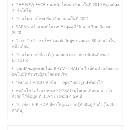
THE NEW FACE รวมหน้าใหม่น่าจับตาในปี 2019 ที่คุณต้อง
จำชื่อให้ได้
10 แร็พเปอร์ไทย ที่น่าจับตามองในปี 2021
SARAN คว้าแชมป์ในรอบชิงสุดสูสี ปิดฉาก The Rapper
2020
Time To Rise แร็พร่วมสมัยกัมพูชา จ่อแตะ 30 ล้านวิวใน
หนึ่งเดือน
10 แร็พเปอร์ ที่เจ๋งที่สุดตลอดกาลจากการจัดอันดับของ
Billboard
จุดเปลี่ยนยุคสมัยใหม่ RHYMETHAI เว็บไซต์ค้นคำคล้องจอง
อัตโนมัติสำหรับผู้สนใจแต่งแร็พ
"Various Artists หัวข้อ - Topic" ช่องยูทูป คืออะไร
พบกับโชว์ครั้งแรกของ SOYBAD ผู้ไม่เคยเปิดหน้าตา ไร้
สังกัด ไร้ข้อมูล ที่ BEANS เอกมัย 4 ธ.ค.นี้
10 เพลง HIP HOP ที่ทำให้คุณอยากสู้กับฝันดูซักตั้ง (ไม่เรียง
ลำดับ)