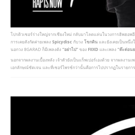
โปรดิวเซอร์ร่างใหญ่จากเชียงใหม่ กลับมาโลดแล่นในวงการฮิพฮอพอีก
การเคยสังกัดค่ายเพลง
Spicydisc
กับวง
โขกดิน
และยังเคยเป็นหนึ่ง
นอกวง 8GARAD ก็มีเพลงดัง
“อย่าไป”
ของ
FIIXD
และเพลง
“ต๊ะต่อน
นอกจากผลงานเบื้องหลัง เจ้าตัวยังเป็นแร็พเปอร์เองด้วย จากผลงานเ
เอกลักษณ์ชัดเจน และที่เซอร์ไพรซ์กว่านั้นคือการไปปรากฏในรายการ Th