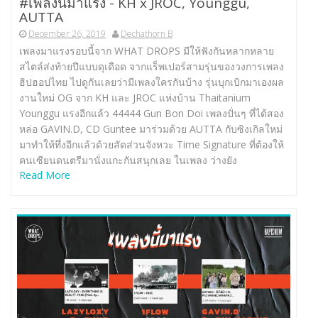
#เพลงนี้มาแรง -​ KH x JROC, Younggu,
AUTTA
December 26, 2019
Dechathorn B
เพลงมาแรงรอบนี้จาก WHAT DROPS มีให้ฟังกันหลากหลาย
สไตล์ส่งท้ายปีแบบดุเดือด จากแร็พเปอร์สามรุ่นของวงการเพลง
ฮิปฮอปไทย ไปดูกันเลยว่ามีเพลงใครกันบ้าง รุ่นบุกเบิกมาเองผล
งานใหม่ OG จาก KH และ JROC แห่งบ้าน Thaitanium
Younggu แรงอีกแล้ว 44444 Gun Bon Doi เพลงปั่นๆ ที่ได้สอง
หล่อ GAVIN.D, CD Guntee มาร่วมด้วย AUTTA กับซิงเกิลใหม่
มาทำให้ทึ่งอีกแล้วด้วยสัดส่วนจังหวะ Time Signature ที่ต้องให้
คนเซียนดนตรีมานั่งแกะกันสนุกเลย ในเพลง ว่างยัง
Read More