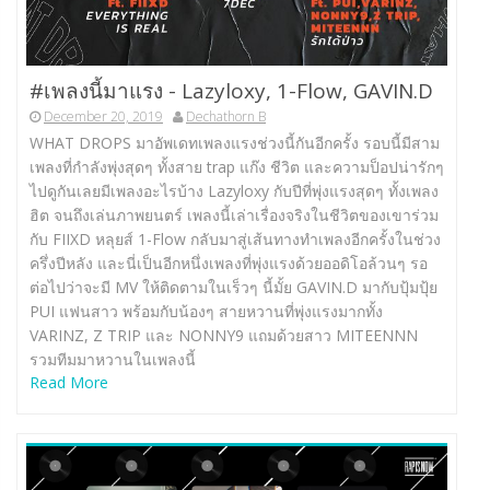
#เพลงนี้มาแรง -​ Lazyloxy, 1-Flow, GAVIN.D
December 20, 2019
Dechathorn B
WHAT DROPS มาอัพเดทเพลงแรงช่วงนี้กันอีกครั้ง รอบนี้มีสาม
เพลงที่กำลังพุ่งสุดๆ ทั้งสาย trap แก๊ง ชีวิต และความป็อปน่ารักๆ
ไปดูกันเลยมีเพลงอะไรบ้าง Lazyloxy กับปีที่พุ่งแรงสุดๆ ทั้งเพลง
ฮิต จนถึงเล่นภาพยนตร์ เพลงนี้เล่าเรื่องจริงในชีวิตของเขาร่วม
กับ FIIXD หลุยส์ 1-Flow กลับมาสู่เส้นทางทำเพลงอีกครั้งในช่วง
ครึ่งปีหลัง และนี่เป็นอีกหนึ่งเพลงที่พุ่งแรงด้วยออดิโอล้วนๆ รอ
ต่อไปว่าจะมี MV ให้ติดตามในเร็วๆ นี้มั้ย GAVIN.D มากับปุ้มปุ้ย
PUI แฟนสาว พร้อมกับน้องๆ สายหวานที่พุ่งแรงมากทั้ง
VARINZ, Z TRIP และ NONNY9 แถมด้วยสาว MITEENNN
รวมทีมมาหวานในเพลงนี้
Read More