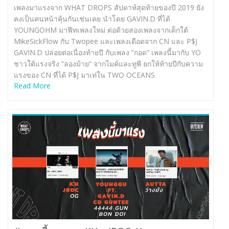
เพลงมาแรงจาก WHAT DROPS สัปดาห์สุดท้ายของปี 2019 ยัง
คงเป็นคนหน้าคุ้นกันเช่นเคย นำโดย GAVIN.D ที่ได้
YOUNGOHM มาฟีทเพลงใหม่ ต่อด้วยสองเพลงจากเด็กใต้
MikeSickFlow กับ Twopee และเพลงเดือดจาก CN และ P$J
GAVIN.D ปล่อยต่อเนื่องท้ายปี กับเพลง “กอด” เพลงนี้มากับ YO
ชาวใต้แรงจริง “ลองม้าย” จากไมค์และทูพี ยกให้ท้ายปีกับความ
แรงของ CN ที่ได้ P$J มาเท่ใน TWO OCEANS
Read More