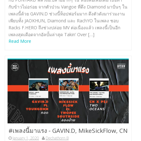
กับข้าวไม่อร่อย จากตัวป่วน Vangoe ที่ดึง Diamond มาปั่นๆ ใน
เพลงนี้ด้วย GAVIN.D ช่วงนี้ท็อปฟอร์มมาก ดึงตัวดังมาร่วมงาน
เพียบทั้ง JAOKHUN, Diamond และ RachYO ในเพลง ชอบ
Racks F.HERO ถึงช่วงปล่อย MV ต่อเนื่องแล้ว เพลงนี้เป็นอีก
เพลงสุดเดือดจากอัลบั้มล่าสุด Takin’ Over […]
Read More
#เพลงนี้มาแรง -​ GAVIN.D, MikeSickFlow, CN
January 1, 2020
Dechathorn B