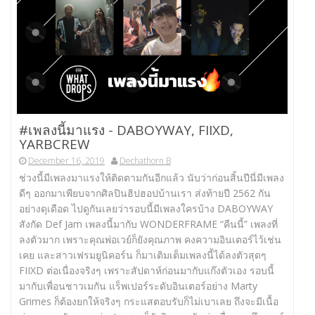
#เพลงนี้มาแรง -​ DABOYWAY, FIIXD,
YARBCREW
December 16, 2019
Dechathorn B
ช่วงนี้มีเพลงมาแรงให้ติดตามกันอีกแล้ว นับว่าก่อนสิ้นปีนี่มีเพลง
ดีๆ ออกมาเพียบจากศิลปินฮิปฮอปบ้านเรา ส่งท้ายปี 2562 กัน
อย่างดุเดือด ไปดูกันเลยว่ารอบนี้มีเพลงใครบ้าง DABOYWAY
สังกัด Def Jam เพลงนี้มากับ WONDERFRAME “คืนนี้” เพลงที่
ลงตัวมาก เพราะคุณพ่อเวย์ก็ยังคุณภาพ คงความอินเตอร์ไว้เช่น
เคย และสาวเฟรมยูนิคอร์น ก็มาเติมเต็มเพลงนี้ได้ลงตัวสุดๆ
FIIXD ต่อเนื่องจริงๆ เพราะสัปดาห์ก่อนมากับแก๊งตัวเอง รอบนี้
มากับเพื่อนชาวเมกัน แร็พเปอร์ระดับอินเตอร์อย่าง Marty
Grimes ก็ต้องยกให้จริงๆ กระแสตอบรับก็ไม่เบาเลย ถึงจะมีเนื้อ