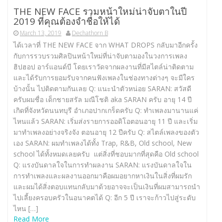
THE NEW FACE รวมหน้าใหม่น่าจับตาในปี
2019 ที่คุณต้องจำชื่อให้ได้
March 13, 2019
Dechathorn B
ได้เวลาที่ THE NEW FACE จาก WHAT DROPS กลับมาอีกครั้ง
กับการรวบรวมศิลปินหน้าใหม่ที่น่าจับตามองในวงการเพลง
ฮิปฮอป อาร์แอนด์บี โดยเราวัดจากผลงานที่มีสไตล์น่าติดตาม
และได้รับการยอมรับจากคนฟังเพลงในช่องทางต่างๆ จะมีใคร
บ้างนั้น ไปติดตามกันเลย Q: แนะนำตัวหน่อย SARAN: สวัสดี
ครับผมชื่อ เด็กชายสรัล มณีโชติ aka SARAN ครับ อายุ 14 ปี
เกิดที่จังหวัดนนทบุรี อำเภอปากเกร็ดครับ Q: ทำเพลงมานานแค่
ไหนแล้ว SARAN: เริ่มส่งรายการออดิโอตอนอายุ 11 ปี และเริ่ม
มาทำเพลงอย่างจริงจัง ตอนอายุ 12 ปีครับ Q: สไตล์เพลงของตัว
เอง SARAN: ผมทำเพลงได้ทั้ง Trap, R&B, Old school, New
school ได้ทั้งหมดเลยครับ แต่สิ่งที่ชอบมากที่สุดคือ Old school
Q: แรงบันดาลใจในการทำผลงาน SARAN: แรงบันดาลใจใน
การทำเพลงและผลงานออกมาคือผมอยากหาเงินในสิ่งที่ผมรัก
และผมได้สิ่งตอบแทนกลับมาด้วยอาจจะเป็นเงินที่ผมสามารถนำ
ไปเลี้ยงครอบครัวในอนาคตได้ Q: อีก 5 ปี เราจะก้าวไปสู่ระดับ
ไหน […]
Read More