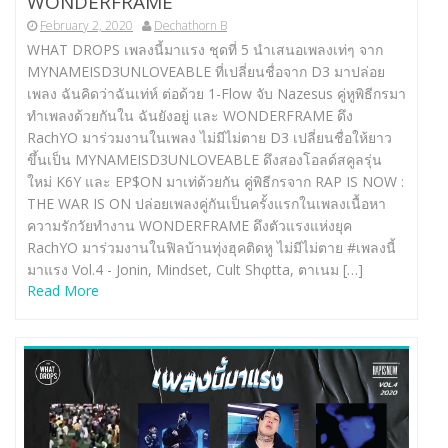
WONDERFRAME
February 2, 2020
Dechathorn B
WHAT DROPS เพลงนี้มาแรง ชุดที่ 5 นำเสนอเพลงเท่ๆ จาก
MYNAMEISD3UNLOVEABLE ที่เปลี่ยนชื่อจาก D3 มาปล่อย
เพลง ฉันคิดว่าฉันเท่ห์ ต่อด้วย 1-Flow จับ Nazesus คู่หูพิธีกรมา
ทำเพลงด้วยกันใน ฉันยังอยู่ และ WONDERFRAME ดึง
RachYO มาร่วมงานในเพลง ไม่มีไม่ตาย D3 เปลี่ยนชื่อให้ยาว
ขึ้นเป็น MYNAMEISD3UNLOVEABLE ดึงสองโอลด์สคูลรุ่น
ใหม่ K6Y และ EP$ON มาเท่ด้วยกัน คู่พิธีกรจาก RAP IS NOW :
THE WAR IS ON ปล่อยเพลงคู่กันเป็นครั้งแรกในเพลงเนื้อหา
ความรักวัยทำงาน WONDERFRAME ดึงตัวแรงแห่งยุค
RachYO มาร่วมงานในฟิลบ้านทุ่งฮุคติดหู ไม่มีไม่ตาย #เพลงนี้
มาแรง Vol.4 -​ Jonin, Mindset, Cult Shφtta, ตาเนม […]
Read More