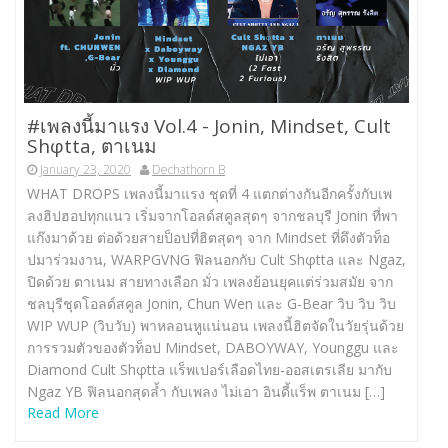
#เพลงนี้มาแรง Vol.4 -​ Jonin, Mindset, Cult
Shφtta, ตาเนม
January 23, 2020
Dechathorn B
WHAT DROPS เพลงนี้มาแรง ชุดที่ 4 แตกต่างกันอีกครั้งกับเพ
ลงฮิปฮอปทุกแนว เริ่มจากโอลด์สคูลสุดๆ จากชลบุรี Jonin ที่พา
แก๊งมาด้วย ต่อด้วยสายป็อปที่ฮิตสุดๆ จาก Mindset ที่ดึงตัวท็อ
ปมาร่วมงาน, WARPGVNG ฟิลนอกกับ Cult Shφtta และ Ngaz,
ปิดด้วย ตาเนม สายทางเลือก มั่ว เพลงย้อนยุคแต่ร่วมสมัย จาก
ชลบุรีชุดโอลด์สคูล Jonin, Chun Wen และ G-Bear วิบ วิบ วิบ
WIP WUP (วิบวับ) พาหลอนหูแน่นอน เพลงนี้ฮิตจัดในวัยรุ่นด้วย
การรวมตัวของตัวท็อป Mindset, DABOYWAY, Younggu และ
Diamond Cult Shφtta แร็พเปอร์เลือดไทย-ออสเตรเลีย มากับ
Ngaz YB ฟิลนอกสุดล้ำ กับเพลง ไม่เอา อินดี้แร็พ ตาเนม […]
Read More