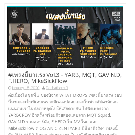
#เพลงนี้มาแรง Vol.3 -​ YARB, MQT, GAVIN.D,
F.HERO, MikeSickFlow
January 18, 2020
Dechathorn B
ต่อเนื่องในชุดที่ 3 ของปีจาก WHAT DROPS เพลงนี้มาแรง รอบ
นี้มาเยอะเป็นพิเศษเพราะมีเพลงปล่อยเยอะในช่วงสัปดาห์ก่อน
แน่นอนเราไม่ปล่อยหลุดไปให้เสียดายกัน ไปฟังเพลงจาก
YARBCREW อีกครั้ง พร้อมด้วยสองแสบจาก MQT Squad,
GAVIN.D รวมสตาร์ดัง, F.HERO ใน MV ใหม่ และ
MikeSickFlow คู่ OG-ANIC ZENTYARB ปีนี้มาดีจริงๆ เพลงนี้
กับ PUNYARB ฟิลวงม.ปลายมากๆ ใน หนังสือเล่มเดิม เธอทำ