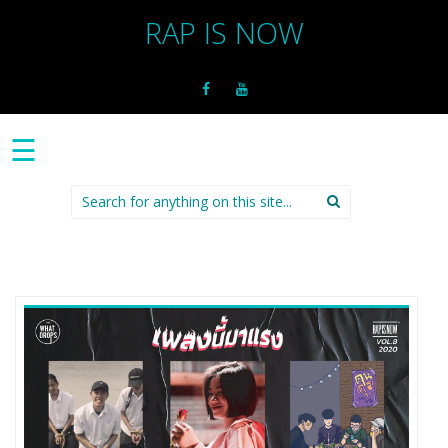
RAP IS NOW
☰
Search
for: