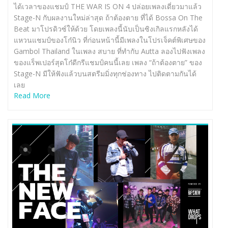
ได้เวลาของแชมป์ THE WAR IS ON 4 ปล่อยเพลงเดี่ยวมาแล้ว
Stage-N กับผลงานใหม่ล่าสุด ถ้าต้องตาย ที่ได้ Bossa On The
Beat มาโปรดิวซ์ให้ด้วย โดยเพลงนี้นับเป็นซิงเกิลแรกหลังได้
แหวนแชมป์ของโก๋นิว ที่ก่อนหน้านี้มีเพลงในโปรเจ็คต์พิเศษของ
Gambol Thailand ในเพลง สบาย ที่ทำกับ Autta ลองไปฟังเพลง
ของแร็พเปอร์สุดโก๋ดีกรีแชมป์คนนี้เลย เพลง “ถ้าต้องตาย” ของ
Stage-N มีให้ฟังแล้วบนสตรีมมิ่งทุกช่องทาง ไปติดตามกันได้
เลย
Read More