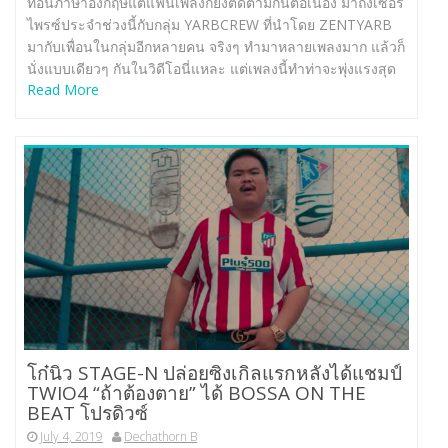
ท่อนภาษาอังกฤษแต่แฟนเพลงก็ยังติดตามกันต่อเนื่อง มาถึงเซอร์
ไพรซ์ประจำช่วงนี้กับกลุ่ม YARBCREW ที่นำโดย ZENTYARB
มากับเพื่อนในกลุ่มอีกหลายคน จริงๆ ทำมาหลายเพลงมาก แล้วก็
นั่งแบบเดียวๆ กันในวิดีโอนี่แหละ แต่เพลงนี้ทำท่าจะพุ่งแรงสุด
Read More
โก๋นิว STAGE-N ปล่อยซิงเกิลแรกหลังได้แชมป์
TWIO4 “ถ้าต้องตาย” ได้ BOSSA ON THE
BEAT โปรดิวซ์
July 4, 2019
Dechathorn B