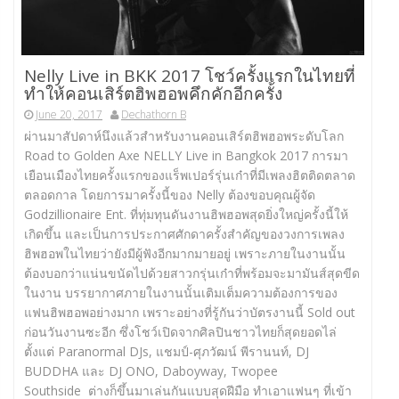
Nelly Live in BKK 2017 โชว์ครั้งแรกในไทยที่
ทำให้คอนเสิร์ตฮิพฮอพคึกคักอีกครั้ง
June 20, 2017
Dechathorn B
ผ่านมาสัปดาห์นึงแล้วสำหรับงานคอนเสิร์ตฮิพฮอพระดับโลก
Road to Golden Axe NELLY Live in Bangkok 2017 การมา
เยือนเมืองไทยครั้งแรกของแร็พเปอร์รุ่นเก๋าที่มีเพลงฮิตติดตลาด
ตลอดกาล โดยการมาครั้งนี้ของ Nelly ต้องขอบคุณผู้จัด
Godzillionaire Ent. ที่ทุ่มทุนดันงานฮิพฮอพสุดยิ่งใหญ่ครั้งนี้ให้
เกิดขึ้น และเป็นการประกาศศักดาครั้งสำคัญของวงการเพลง
ฮิพฮอพในไทยว่ายังมีผู้ฟังอีกมากมายอยู่ เพราะภายในงานนั้น
ต้องบอกว่าแน่นขนัดไปด้วยสาวกรุ่นเก๋าที่พร้อมจะมามันส์สุดขีด
ในงาน บรรยากาศภายในงานนั้นเติมเต็มความต้องการของ
แฟนฮิพฮอพอย่างมาก เพราะอย่างที่รู้กันว่าบัตรงานนี้ Sold out
ก่อนวันงานซะอีก ซึ่งโชว์เปิดจากศิลปินชาวไทยก็สุดยอดไล่
ตั้งแต่ Paranormal DJs, แชมป์-ศุภวัฒน์ พีรานนท์, DJ
BUDDHA และ DJ ONO, Daboyway, Twopee
Southside ต่างก็ขึ้นมาเล่นกันแบบสุดฝีมือ ทำเอาแฟนๆ ที่เข้า