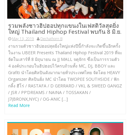
รวมพลังชาวฮิปฮอปทุกแขนงในเฟสติวัลสุดยิ่ง
ใหญ่ Thailand Hiphop Festival พบกัน 8 มิ.ย.
May 13, 2019
Dechathorn B
งานรวมตัวชาวฮิปฮอปสุดยิ่งใหญ่แห่งปีนี้กำลังจะเกิดขึ้นอีกครั้ง
ในงาน UBEER Presents Thailand Hiphop Festival 2019 ที่จะ
จัดในเสาร์ที่ 8 มิถุนายน ณ JJ MALL จตุจักร ซึ่งเป็นการรวมตัว
4 องค์ประกอบในฮิปฮอปไว้ครบถ้วนทั้ง MC, DJ, BBOY และ
Grafiti นำโดยศิลปินดังมากมายทั่วประเทศไทย จัดโดย HEAVY
Organizer ศิลปินฝั่ง MC นำโดย TWOPEE SOUTHSIDE / ฟัก
กลิ้ง ฮีโร่ / RASTAFA / D GERRARD / VKL & SWEED GANGZ
/ JSR / PP’DREAMS / NAINA / TOSSAKAN /
J7(BRONX,NYC) / OG-ANIC […]
Read More