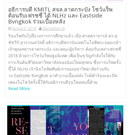
อธิการบดี KMITL สจล.ลาดกระบัง โชว์แร็พ
ต้อนรับเฟรชชี่ ได้ NLHz และ Eastside
Bvngkok ร่วมเบื้องหลัง
August 9, 2018
Dechathorn B
รันแร็พกันไปถึงวงการการศึกษาแล้ว เมื่อ ศาสตราจารย์ ดร.สุ
ชัชวีร์ สุวรรณสวัสดิ์ อธิการบดีสถาบันเทคโนโลยีพระจอมเกล้า
เจ้าคุณทหารลาดกระบัง และคณะผู้บริหาร ต้อนรับเหล่าเฟรชชี่
2018 ด้วยการโชว์แร็พปฐมนิเทศ เพื่อเป็นขวัญกำลังใจให้กับ
การเริ่มต้นชีวิตมหาวิทยาลัยของน้องใหม่ทุกคน ซึ่งการแร็พครั้ง
นี้ได้ NLHz เจ้านิลโลหิตศิษย์เก่าของมหาวิทยาลัยร่วมกับ
วง Eastside Bvngkok มาทำงานเบื้องหลัง ไกด์คำร้องและบีท
เพลงในโชว์ครั้งนี้ให้กับอธิการบดีรุ่นใหม่คนนี้ด้วย
Read More