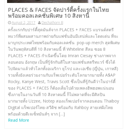
PLACES & FACES จัดปาร์ตี้ครั้งแรกในไทย
พร้อมคอลเลคชั่นพิเศษ 10 สิงหานี้
August 2, 2017
Dechathorn B
ครั้งแรกกับปาร์ตี้สุดมันส์จาก PLACES + FACES แบรนด์สตรี
ทแวร์ที่ผสมผสานภาพถ่ายกับแฟชั่นอันมีเสน่ห์และโดดเด่น ที่จะ
มาบุกประเทศไทยพร้อมกับคอลเลคชั่น pop-up merch สุดพิเศษ
ในวันพฤหัสบดีที่ 10 สิงหาคมนี้ ที่ Whiteline สีลม ซอย 8
PLACES + FACES กำเนิดขึ้นโดย Imran Ciesay ช่างภาพจาก
ลอนดอน อังกฤษ เป็นที่รู้จักกันดีในสายแฟชั่นสตรีทแวร์ ซึ่งได้
ไปจัดมาแล้วทั่วโลกทั้งอเมริกา ยุโรป และเอเชีย (ญี่ปุ่น, เกาหลี)
รวมทั้งยังเคยร่วมงานกับแร็พเปอร์ระดับโลกมากมายทั้ง A$AP
Rocky, Kanye West, Travis Scott ซึ่งเป็นที่รู้กันดีว่าในปาร์ตี้
ของ PLACES + FACES ก็ต้องเต็มไปด้วยเพลงฮิพฮอพแน่นอน
ซึ่งภายในงานวันที่ 10 สิงหาคมนี้ ก็ไม่พลาดที่จะมีศิลปิน
มากมายทั้ง Uzzee, Notep สองแร็พเปอร์จากลอนดอน Thaiboy
Digital แร็พเปอร์ไทย-สวีดิช พร้อมกับ Rahboy สายเท่ฝั่งไทย
พร้อมด้วยดีเจเซ็ทมันส์ๆ จาก […]
Read More