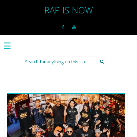
RAP IS NOW
☰
Search
for: