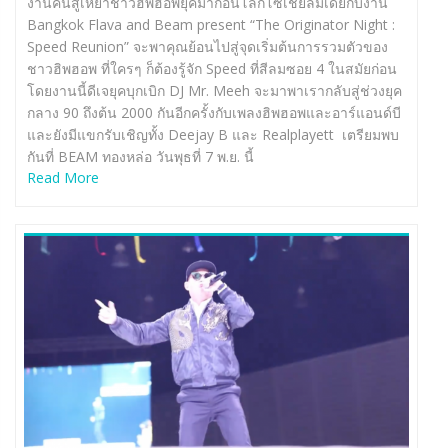
งานคืนสู่เหย้าชาวฮิพฮอพยุคมาก่อนโลกโซเชียลมีเดียกับงาน
Bangkok Flava and Beam present “The Originator Night :
Speed Reunion” จะพาคุณย้อนไปสู่จุดเริ่มต้นการรวมตัวของ
ชาวฮิพฮอพ ที่ใครๆ ก็ต้องรู้จัก Speed ที่สีลมซอย 4 ในสมัยก่อน
โดยงานนี้ดีเจยุคบุกเบิก DJ Mr. Meeh จะมาพาเรากลับสู่ช่วงยุค
กลาง 90 ถึงต้น 2000 กันอีกครั้งกับเพลงฮิพฮอพและอาร์แอนด์บี
และยังมีแขกรับเชิญทั้ง Deejay B และ Realplayett เตรียมพบ
กันที่ BEAM ทองหล่อ วันพุธที่ 7 พ.ย. นี้
Read More