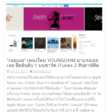
“เฉยเมย” เพลงใหม่ YOUNGOHM มาแรงเฉย
เลย ยึดอันดับ 1 บนชาร์ต iTunes 2 สัปดาห์ติด
July 27, 2017
Dechathorn B
หลังจากปล่อยให้แฟนเพลงได้ฟังและดาวน์โหลดผ่านทาง Apple
Music และ iTunes กันมากว่าสองสัปดาห์ “เฉยเมย” เพลงใหม่
ล่าสุดของ YOUNGOHM ก็ยึดอันดับ 1 ในชาร์ตเพลงฮิพฮอพ/
แร็พ บน iTunes store ประเทศไทยมาได้อย่างต่อเนื่องถึง 14 วัน
ติดกันแล้ว นอกจากนั้นยังได้รับการโปรโมทขึ้นแบนเนอร์ทั้ง
Apple Music และ iTunes อีกด้วย สำหรับ “เฉยเมย” มีกำหนด
ปล่อยมิวสิควิดีโอให้ชมกันในวันเสาร์ที่ 29 ก.ค.นี้ รอติดตาม