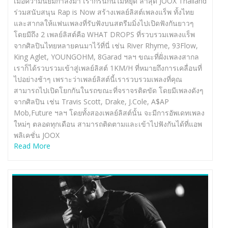
เมื่อความนิยมกำลังมา เราก็รันกันไม่หยุด ล่าสุด JOOX Thailand
ร่วมสนับสนุน Rap is Now สร้างเพลย์ลิสต์เพลงแร็พ ทั้งไทย
และสากลให้แฟนเพลงที่รับฟังบนสตรีมมิ่งไปเปิดฟังกันยาวๆ
โดยมีถึง 2 เพลย์ลิสต์คือ WHAT DROPS ที่รวบรวมเพลงแร็พ
จากศิลปินไทยหลายคนมาไว้ที่นี่ เช่น River Rhyme, 93Flow,
King Aglet, YOUNGOHM, 8Garad ฯลฯ ขณะที่ฝั่งเพลงสากล
เราก็ได้รวบรวมเข้าสู่เพลย์ลิสต์ 1KM/H ที่หมายถึงการเคลื่อนที่
ไปอย่างช้าๆ เพราะว่าเพลย์ลิสต์นี้เรารวบรวมเพลงที่คุณ
สามารถไปเปิดโยกกันในรถขณะที่จราจรติดขัด โดยมีเพลงดังๆ
จากศิลปิน เช่น Travis Scott, Drake, J.Cole, A$AP
Mob,Future ฯลฯ โดยทั้งสองเพลย์ลิสต์นั้น จะมีการอัพเดทเพลง
ใหม่ๆ ตลอดทุกเดือน สามารถติดตามและเข้าไปฟังกันได้ที่แอพ
พลิเคชั่น JOOX
Read More