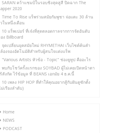
SARAN คว้าแชมป์ในรอบชิงสุดสูสี ปิดฉาก The
apper 2020
Time To Rise แร็พร่วมสมัยกัมพูชา จ่อแตะ 30 ล้าน
ิวในหนึ่งเดือน
10 แร็พเปอร์ ที่เจ๋งที่สุดตลอดกาลจากการจัดอันดับ
อง Billboard
จุดเปลี่ยนยุคสมัยใหม่ RHYMETHAI เว็บไซต์ค้นคำ
ล้องจองอัตโนมัติสำหรับผู้สนใจแต่งแร็พ
"Various Artists หัวข้อ - Topic" ช่องยูทูป คืออะไร
พบกับโชว์ครั้งแรกของ SOYBAD ผู้ไม่เคยเปิดหน้าตา
ร้สังกัด ไร้ข้อมูล ที่ BEANS เอกมัย 4 ธ.ค.นี้
10 เพลง HIP HOP ที่ทำให้คุณอยากสู้กับฝันดูซักตั้ง
ไม่เรียงลำดับ)
Home
NEWS
PODCAST