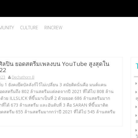
UNITY
CULTURE
RINCREW
บศิลปิน ยอดสตรีมเพลงบน YouTube สูงสุดใน
022
2023
Dechathorn B
 1 ยังคงยึดบัลลังก์ไว้ไม่เปลี่ยน 3 สมัยติดนั่นคือ มนต์แคน
ียอดสตรีมถึง 802 ล้านสตรีมแต่ลดจากปี 2021 ที่ได้ไป 808 ล้าน
้วย ILLSLICK ที่ขึ้นมาเป็นที่ 2 ด้วยยอด 686 ล้านสตรีมมาก
ค
าที่ได้ 673 ล้านสตรีม และอันดับที่ 3 คือ SARAN ที่ขึ้นมาติด
ดสตรีม 655 ล้านสตรีมมากกว่าปี 2021 ที่ได้ไป 545 ล้านสตรีม
R
ว