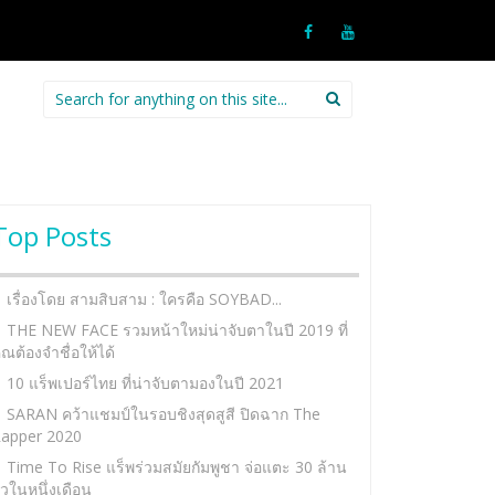
Search
for:
Top Posts
เรื่องโดย สามสิบสาม : ใครคือ SOYBAD...
THE NEW FACE รวมหน้าใหม่น่าจับตาในปี 2019 ที่
ุณต้องจำชื่อให้ได้
10 แร็พเปอร์ไทย ที่น่าจับตามองในปี 2021
SARAN คว้าแชมป์ในรอบชิงสุดสูสี ปิดฉาก The
apper 2020
Time To Rise แร็พร่วมสมัยกัมพูชา จ่อแตะ 30 ล้าน
ิวในหนึ่งเดือน