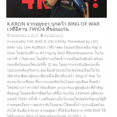
K.KRON จากอยุธยา บุกคว้า RING OF WAR
เวทีอีสาน TWIO4 ที่ขอนแก่น
September 4, 2018
Dechathorn B
การแข่งขัน THE WAR IS ON 4 REAL Presented by LEO
Beer รอบ Live Audition เวทีภาคตะวันออกเฉียงเหนือ Rap is
Now ไปจัดกันที่ร้าน สำราญ by RAD ที่จังหวัดขอนแก่น ในวัน
เสาร์ที่ 1 กันยายน โดยมีชาวแร็พเข้าร่วมเดือดกันคับคั่ง พร้อม
กองเชียร์ของแร็พเปอร์ทั้ง 32 คน โดยการแข่งขันอัดแน่นทั้ง
รอบแบทเทิลงูกินหาง ต่อเนื่องด้วยรอบไซเฟอร์ต่อเนื่องในวัน
เดียวกันเพื่อหาผู้ชนะเพียงหนึ่งเดียวที่จะคว้า Ring of War ไป
ครองเป็นวงที่สอง ซึ่งการแบทเทิลเป็นไปอย่างดุเดือด ทั้งหน้า
ใหม่หน้าเก่า ต่างงัดไรห์มเดือดๆ มาเอาชนะคู่ต่อสู้และที่สำคัญ
คือคนดู โดยคนที่เก๋าที่สุดในเวทีนี้น่าจะเป็น 23Street อดีตรอง
แชมป์ TWIO ครั้งที่ 1 แต่ถึงอย่างนั้นในรอบไซเฟอร์แร็พเปอร์ผู้ที่
ถ่ายทอดเรื่องราวสุดประทับใจออกมาให้คนทั้งร้านปรบมือพร้อม
กันได้ นั่นคือ K.Kron จากอยุธยา ที่ได้รับเลือกจาก RINCREW ให้
ได้รับแหวน Ring of War พร้อมเงินสด 10,000 […]