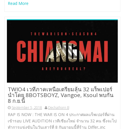
Read More
TWIO4 เวทีภาคเหนือเตรียมลุ้น 32 แร็พเปอร์
นำโดย 8BOTSBOYZ, Vangoe, Ksoul พบกัน
8 ก.ย.นี้
September 5, 2018
Dechathorn B
RAP IS NOW : THE WAR IS ON 4 ประกาศผลแร็พเปอร์ที่ผ่าน
เข้ารอบ LIVE AUDITION เวทีเชียงใหม่ จำนวน 32 คน ซึ่งจะไป
ทำการแข่งขันในวันเสาร์ที่ 8 กันยายนนี้ที่ร้าน Differ,.inc