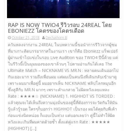
RAP IS NOW TWIO4 รีวิวรอบ 24REAL โดย
EBONIEZZ โคตรของโคตรเดือด
October 21, 2018
Dechathorn B
ควันหลงจากงาน 24REAL ในบทความนี้ขอนำการรีวิวจากผู้ชม
ที่มาเกาะติดบรรยากาศในงานเรา เขาก็คือ Eboniezz แร็พเปอร์
ผู้ผ่านเข้าไปแข่งในรอบ Live Audition ของ TWIO4 ปีนี้ด้วย แต่
ในรีวิวนี้เป็นมุมมองของเขาล้วนๆ ไปตามอ่านกันได้เลย The
Ultimate Match – NICKNAME VS MR.N : หลายคนเดินออกไป
กันเยอะมาก รวมถึงเพื่อนผม แต่ผมเป็นคนนึงที่เดินกลับเข้ามาดู
เพราะผมมาเพื่อคู่นี้ ผมอยากเห็น NICKNAME ฟลิปโลกหมุนอีก
ซึ่งสูสีกับ MR.N มากๆ เพราะคำแกสวย ไม่ผิดหวังเลยแหละ
Rate : ★★★★☆ (NICKNAME) 1. HIGHHOT VS TORDED :
แล้วคุณจะได้เห็นถึงความมุ่งมั่นของคู่นี้ที่ต้องการจะวัดกันให้มัน
รู้แล้วรู้รอด ใครๆก็บอกว่า HIGHHOT เป็นรอง ผมได้คุยกับพี่เค้า
ก่อนแข่งนิดหน่อย ก็แอบเป็นห่วง แต่บอกเลยว่า คู่นี้ไม่ทำให้ผิด
หวังและเกินที่ผมคาดด้วยซ้ำ ตั้งแต่คู่แรก Rate : ★★★★★
(HIGHHOT) […]