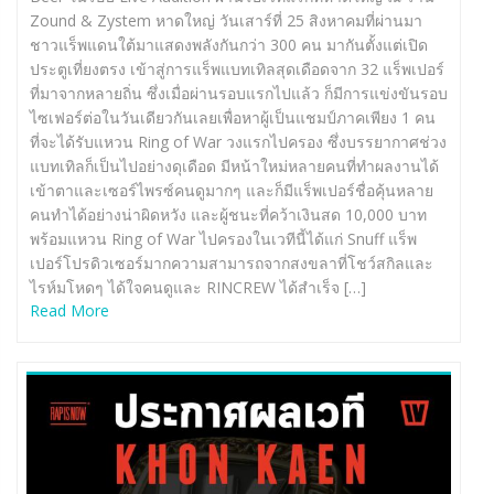
Zound & Zystem หาดใหญ่ วันเสาร์ที่ 25 สิงหาคมที่ผ่านมา
ชาวแร็พแดนใต้มาแสดงพลังกันกว่า 300 คน มากันตั้งแต่เปิด
ประตูเที่ยงตรง เข้าสู่การแร็พแบทเทิลสุดเดือดจาก 32 แร็พเปอร์
ที่มาจากหลายถิ่น ซึ่งเมื่อผ่านรอบแรกไปแล้ว ก็มีการแข่งขันรอบ
ไซเฟอร์ต่อในวันเดียวกันเลยเพื่อหาผู้เป็นแชมป์ภาคเพียง 1 คน
ที่จะได้รับแหวน Ring of War วงแรกไปครอง ซึ่งบรรยากาศช่วง
แบทเทิลก็เป็นไปอย่างดุเดือด มีหน้าใหม่หลายคนที่ทำผลงานได้
เข้าตาและเซอร์ไพรซ์คนดูมากๆ และก็มีแร็พเปอร์ชื่อคุ้นหลาย
คนทำได้อย่างน่าผิดหวัง และผู้ชนะที่คว้าเงินสด 10,000 บาท
พร้อมแหวน Ring of War ไปครองในเวทีนี้ได้แก่ Snuff แร็พ
เปอร์โปรดิวเซอร์มากความสามารถจากสงขลาที่โชว์สกิลและ
ไรห์มโหดๆ ได้ใจคนดูและ RINCREW ได้สำเร็จ […]
Read More