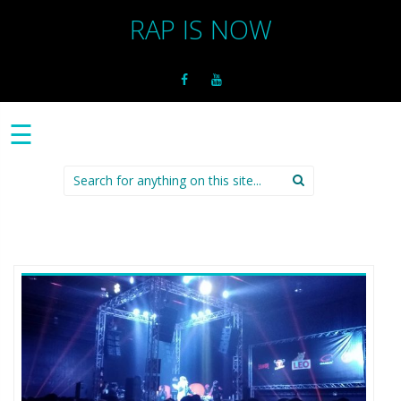
RAP IS NOW
☰
Search
for: