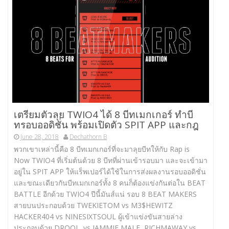
เตรียมตัวลุย TWIO4 ได้ 8 บีทเมกเกอร์ ทำบี
ทรอบออดิชั่น พร้อมเปิดตัว SPIT APP และกฎ
June 28, 2018
Dechathorn B
พวกเขาเหล่านี้คือ 8 บีทเมกเกอร์ที่จะมาลุยบีทให้กับ Rap is
Now TWIO4 ที่เริ่มต้นด้วย 8 บีทที่ผ่านเข้ารอบมา และจะเข้ามา
อยู่ใน SPIT APP ให้แร็พเปอร์ได้ใช้ในการส่งผลงานรอบออดิชั่น
และขณะเดียวกันบีทเมกเกอร์ทั้ง 8 คนก็ต้องแข่งกันต่อใน BEAT
BATTLE อีกด้วย TWIO4 ปีนี้มันส์แน่ รอบ 8 BEAT MAKERS
สายบนประกอบด้วย TWEKIETOM vs M3$HEWITZ
HACKER404 vs NINESIXTSOUL ผู้เข้าแข่งขันสายล่าง
ประกอบด้วย DROOL. vs JAMMIE MALE RICHMAWAY vs