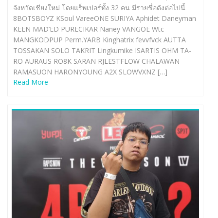
จังหวัดเชียงใหม่ โดยแร็พเปอร์ทั้ง 32 คน มีรายชื่อดังต่อไปนี้
8BOTSBOYZ KSoul VareeONE SURIYA Aphidet Daneyman
KEEN MAD’ED PURECIKAR Naney VANGOE Wtc
MANGKODPUP Perm.YARB Kinghatrix fevvfvck AUTTA
TOSSAKAN SOLO TAKRIT Lingkumike ISARTIS OHM TA-
RO AURAUS RO8K SARAN RJLESTFLOW CHALAWAN
RAMASUON HARONYOUNG A2X SLOWVXNZ […]
Read More