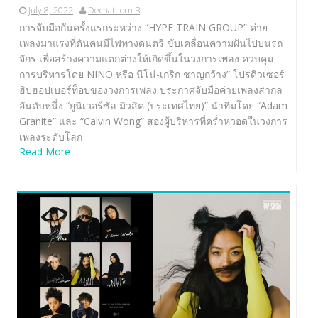
July 8, 2022
Dechathorn B
การจับมือกันครั้งแรกระหว่าง “HYPE TRAIN GROUP” ค่าย
เพลงมาแรงที่ดันคนมีไฟทางดนตรี ขับเคลื่อนความฝันไปบนรถ
จักร เพื่อสร้างความแตกต่างให้เกิดขึ้นในวงการเพลง ควบคุม
การบริหารโดย NINO หรือ นีโน่-เกริก ชาญกว้าง” โปรดิวเซอร์
ฮิปฮอปเบอร์ท็อปของวงการเพลง ประกาศจับมือค่ายเพลงสากล
อันดับหนึ่ง “ยูนิเวอร์ซัล มิวสิค (ประเทศไทย)” นำทีมโดย “Adam
Granite” และ “Calvin Wong” สองผู้บริหารที่คร่ำหวอดในวงการ
เพลงระดับโลก
Read More