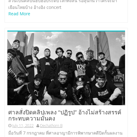
ล้วนเป็นศิลปินฮิปฮอประดับโลกทั้งสิ้น รอลุ้นกันว่าใครจะมา
เยือนไทยบ้าง อ้างอิง concert
Read More
ศาลสั่งปิดคลิปเพลง “ปฏิรูป” อ้างไม่สร้างสรรค์
กระทบความมั่นคง
July 11, 2022
Dechathorn B
มื่อวันที่ 7 กรกฎาคม ที่ศาลอาญามีการพิพากษาคดีปิดกั้นผลงาน