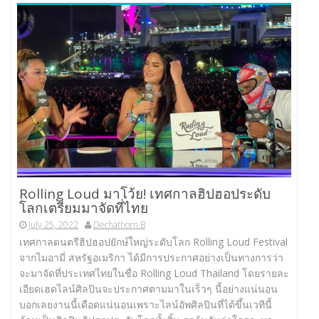
Rolling Loud มาโว้ย! เทศกาลฮิปฮอประดับ
โลกเตรียมมาจัดที่ไทย
July 25, 2022
Dechathorn B
เทศกาลดนตรีฮิปฮอปยักษ์ใหญ่ระดับโลก Rolling Loud Festival
จากไมอามี่ สหรัฐอเมริกา ได้มีการประกาศอย่างเป็นทางการว่า
จะมาจัดที่ประเทศไทยในชื่อ Rolling Loud Thailand โดยรายละ
เอียดเฮดไลน์ศิลปินจะประกาศตามมาในเร็วๆ นี้อย่างแน่นอน
บอกเลยงานนี้เดือดแน่นอนเพราะไลน์อัพศิลปินที่ได้ขึ้นเวทีนี้