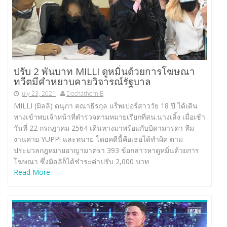
ปรับ 2 พันบาท MILLI ดูหมิ่นด้วยการโฆษณา
ทวีตมีคำหยาบคายวิจารณ์รัฐบาล
July 23, 2021
Dechathorn B
MILLI (มิลลิ) ดนุภา คณาธีรกุล แร็พเปอร์สาววัย 18 ปี ได้เดิน
ทางเข้าพบเจ้าหน้าที่ตำรวจตามหมายเรียกที่สน.นางเลิ้ง เมื่อเช้า
วันที่ 22 กรกฎาคม 2564 เดินทางมาพร้อมกับบิดามารดา ทีม
งานค่าย YUPP! และทนาย โดยคดีนี้คือเธอได้ทำผิด ตาม
ประมวลกฎหมายอาญามาตรา 393 ข้อกล่าวหาดูหมิ่นด้วยการ
โฆษณา ซึ่งมิลลิก็ได้ชำระค่าปรับ 2,000 บาท
Read More