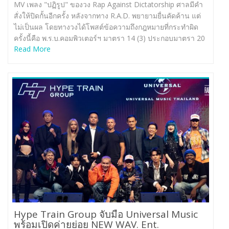
MV เพลง "ปฏิรูป" ของวง Rap Against Dictatorship ศาลมีคำ
สั่งให้ปิดกั้นอีกครั้ง หลังจากทาง R.A.D. พยายามยื่นคัดค้าน แต่
ไม่เป็นผล โดยทางวงได้โพสต์ข้อความถึงกฎหมายที่กระทำผิด
ครั้งนี้คือ พ.ร.บ.คอมพิวเตอร์ฯ มาตรา 14 (3) ประกอบมาตรา 20
Read More
Hype Train Group จับมือ Universal Music
พร้อมเปิดค่ายย่อย NEW WAV. Ent.