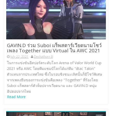
GAVIN.D ร่วม Suboi แร็พสตาร์เวียดนามโชว์
เพลง Together แบบ Virtual ใน AWC 2021
July 22, 2021
Dechathorn B
ในการแข่งขันอีสปอร์ตระดับโลก Arena of Valor World Cup
2021 หรือ AWC โดยทีมแชมป์โลกได้แก่ทีม "dtac Talon"
ตัวแทนจากประเทศไทย ซึ่งในรอบชิงชนะเลิศนั้นก็มีโชว์พิเศษ
จากเพลงธีมของการแข่งขันคือเพลง "Together" ที่ร้องโดย
Suboi แร็พสตาร์ตัวท็อปจากเวียดนาม และ GAVIN.D หนุ่ม
ฮิปฮอปจากไทย
Read More