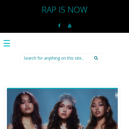
RAP IS NOW
☰
Search
for: