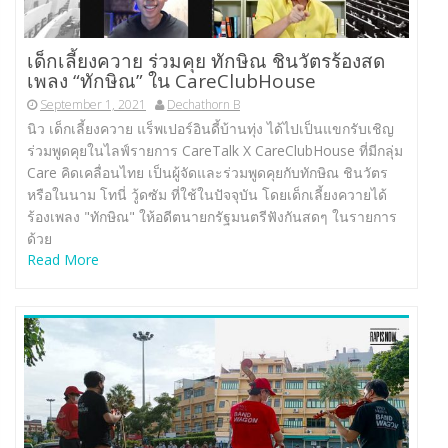
เด็กเลี้ยงควาย ร่วมคุย ทักษิณ ชินวัตรร้องสด
เพลง “ทักษิณ” ใน CareClubHouse
September 1, 2021
Dechathorn B
นิว เด็กเลี้ยงควาย แร็พเปอร์อินดี้บ้านทุ่ง ได้ไปเป็นแขกรับเชิญ
ร่วมพูดคุยในไลฟ์รายการ CareTalk X CareClubHouse ที่มีกลุ่ม
Care คิดเคลื่อนไทย เป็นผู้จัดและร่วมพูดคุยกับทักษิณ ชินวัตร
หรือในนาม โทนี่ วู้ดซัม ที่ใช้ในปัจจุบัน โดยเด็กเลี้ยงควายได้
ร้องเพลง "ทักษิณ" ให้อดีตนายกรัฐมนตรีฟังกันสดๆ ในรายการ
ด้วย
Read More